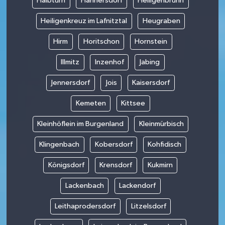
Halbturn
Hannersdorf
Heiligenbrunn
Heiligenkreuz im Lafnitztal
Heugraben
Hirm
Horitschon
Hornstein
Illmitz
Inzenhof
Jabing
Jennersdorf
Jois
Kaisersdorf
Kemeten
Kittsee
Kleinhöflein im Burgenland
Kleinmürbisch
Klingenbach
Kobersdorf
Kohfidisch
Königsdorf
Krensdorf
Kukmirn
Lackenbach
Lackendorf
Leithaprodersdorf
Litzelsdorf