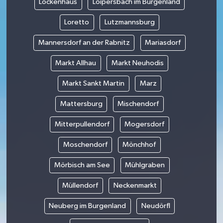
Lockenhaus
Loipersbach im Burgenland
Loretto
Lutzmannsburg
Mannersdorf an der Rabnitz
Mariasdorf
Markt Allhau
Markt Neuhodis
Markt Sankt Martin
Marz
Mattersburg
Mischendorf
Mitterpullendorf
Mogersdorf
Moschendorf
Mönchhof
Mörbisch am See
Mühlgraben
Müllendorf
Neckenmarkt
Neuberg im Burgenland
Neudörfl