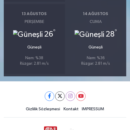
13 AĞUSTOS
14 AĞUSTOS
PERŞEMBE
CUMA
°
°
26
28
Güneşli
Güneşli
Nem: %38
Nem: %36
Rüzgar: 2.81 m/s
Rüzgar: 2.81 m/s
Gizlilik Sözleşmesi
Kontakt
IMPRESSUM