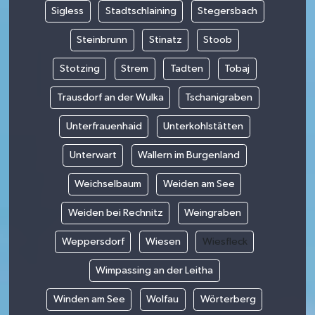
Sigless
Stadtschlaining
Stegersbach
Steinbrunn
Stinatz
Stoob
Stotzing
Strem
Tadten
Tobaj
Trausdorf an der Wulka
Tschanigraben
Unterfrauenhaid
Unterkohlstätten
Unterwart
Wallern im Burgenland
Weichselbaum
Weiden am See
Weiden bei Rechnitz
Weingraben
Weppersdorf
Wiesen
Wiesfleck
Wimpassing an der Leitha
Winden am See
Wolfau
Wörterberg