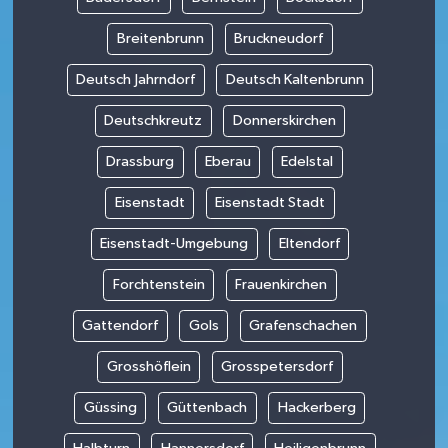
Breitenbrunn
Bruckneudorf
Deutsch Jahrndorf
Deutsch Kaltenbrunn
Deutschkreutz
Donnerskirchen
Drassburg
Eberau
Edelstal
Eisenstadt
Eisenstadt Stadt
Eisenstadt-Umgebung
Eltendorf
Forchtenstein
Frauenkirchen
Gattendorf
Gols
Grafenschachen
Grosshöflein
Grosspetersdorf
Güssing
Güttenbach
Hackerberg