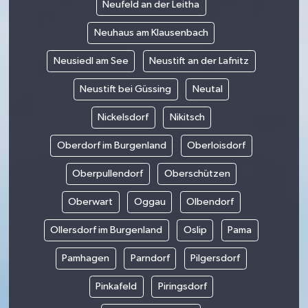
Neufeld an der Leitha
Neuhaus am Klausenbach
Neusiedl am See
Neustift an der Lafnitz
Neustift bei Güssing
Neutal
Nickelsdorf
Nikitsch
Oberdorf im Burgenland
Oberloisdorf
Oberpullendorf
Oberschützen
Oberwart
Oggau
Olbendorf
Ollersdorf im Burgenland
Oslip
Pama
Pamhagen
Parndorf
Pilgersdorf
Pinkafeld
Piringsdorf