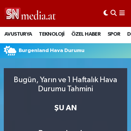
AVUSTURYA
TEKNOLOJİ
ÖZEL HABER
SPOR
D
Burgenland Hava Durumu
Bugün, Yarın ve 1 Haftalık Hava
Durumu Tahmini
ŞU AN