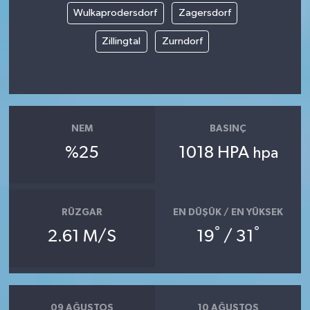
Wulkaprodersdorf
Zagersdorf
Zillingtal
Zurndorf
NEM
BASINÇ
%25
1018 HPA
hpa
RÜZGAR
EN DÜŞÜK / EN YÜKSEK
°
°
2.61 M/S
19
/ 31
09 AĞUSTOS
10 AĞUSTOS