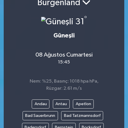
Burgenland
°
31
Güneşli
08 Ağustos Cumartesi
15:45
Nem: %25, Basınç: 1018 hpa hPa,
Rüzgar: 2.61 m/s
Andau
Antau
Apetlon
Bad Sauerbrunn
Bad Tatzmannsdorf
Badersdorf
Bernstein
Bocksdorf