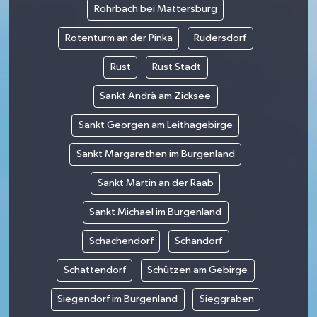
Rohrbach bei Mattersburg
Rotenturm an der Pinka
Rudersdorf
Rust
Rust Stadt
Sankt Andrä am Zicksee
Sankt Georgen am Leithagebirge
Sankt Margarethen im Burgenland
Sankt Martin an der Raab
Sankt Michael im Burgenland
Schachendorf
Schandorf
Schattendorf
Schützen am Gebirge
Siegendorf im Burgenland
Sieggraben