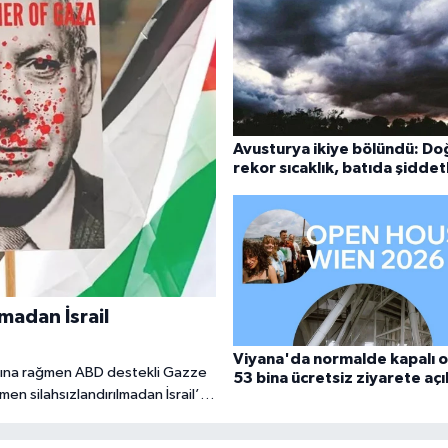
Avusturya ikiye bölündü: D
rekor sıcaklık, batıda şiddetl
fırtına
madan İsrail
Viyana'da normalde kapalı o
arına rağmen ABD destekli Gazze
53 bina ücretsiz ziyarete açı
 silahsızlandırılmadan İsrail’in