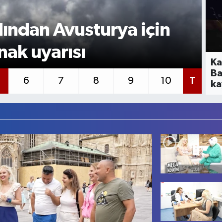
DÜ
: Girit'te tahliye
K
i evlerine geri döndü
b
Ka
Ba
6
7
8
9
10
T
ka