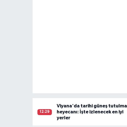
Viyana'da tarihi güneş tutulma
heyecanı: İşte izlenecek en iyi
12:29
yerler