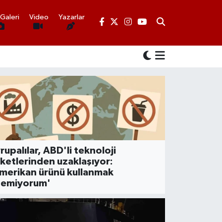
Galeri
Video
Yazarlar
Haberleri snmedia.com'
rupalılar, ABD'li teknoloji
rketlerinden uzaklaşıyor:
merikan ürünü kullanmak
temiyorum'