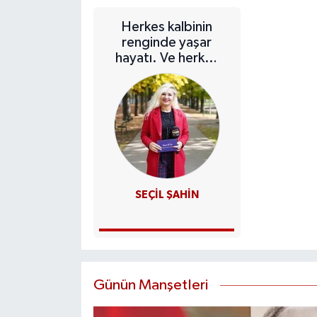
Herkes kalbinin
renginde yaşar
hayatı. Ve herkes
kalbinin rengini
bulaştırır
etrafındakilere...
SEÇIL ŞAHIN
Günün Manşetleri