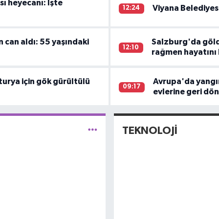
sı heyecanı: İşte
Viyana Belediyes
12:24
can aldı: 55 yaşındaki
Salzburg'da göl
12:10
rağmen hayatını 
urya için gök gürültülü
Avrupa'da yangınl
09:17
evlerine geri dö
TEKNOLOJİ