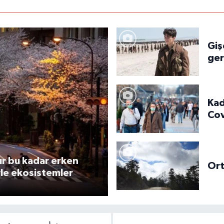
Giş
ger
Kad
Cov
dü
dır bu kadar erken
Ort
yle ekosistemler