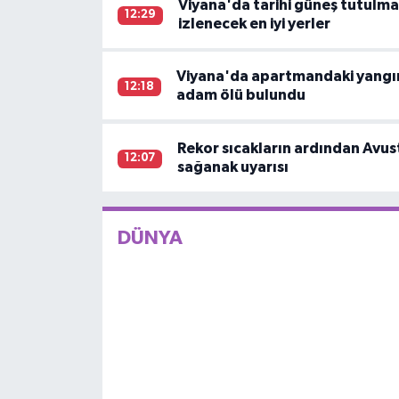
Viyana'da tarihi güneş tutulma
12:29
izlenecek en iyi yerler
Viyana'da apartmandaki yangın 
12:18
adam ölü bulundu
Rekor sıcakların ardından Avust
12:07
sağanak uyarısı
DÜNYA