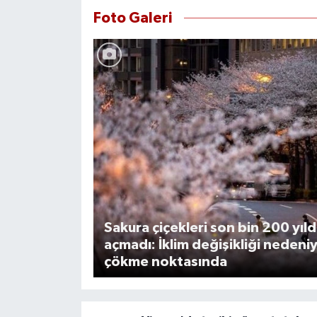
Foto Galeri
Sakura çiçekleri son bin 200 yıl
açmadı: İklim değişikliği nedeni
çökme noktasında