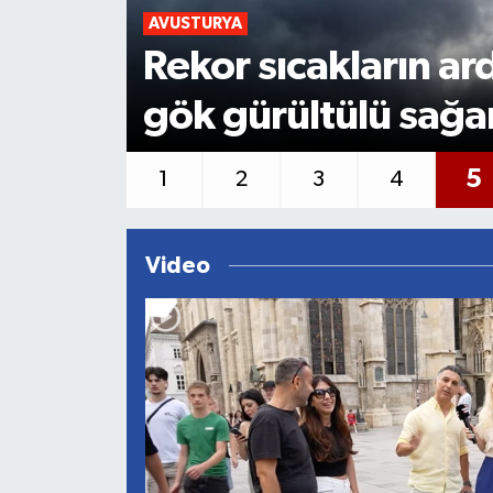
DÜNYA
için
Avrupa'da yangınlar
edilen binlerce kiş
1
2
3
4
5
Video