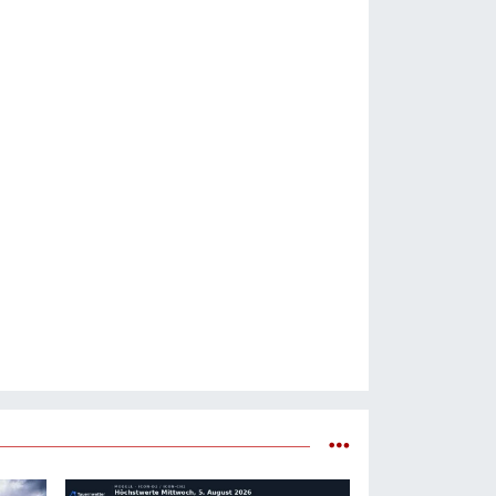
Karşı
Uyardı