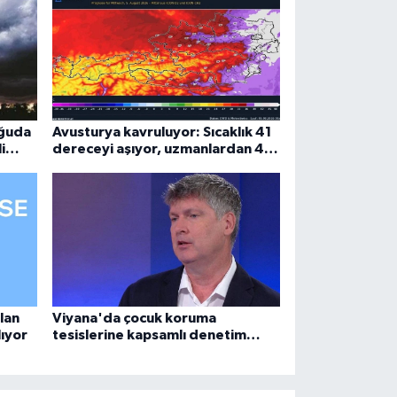
oğuda
Avusturya kavruluyor: Sıcaklık 41
i
dereceyi aşıyor, uzmanlardan 44
derece uyarısı
lan
Viyana'da çocuk koruma
lıyor
tesislerine kapsamlı denetim
geliyor