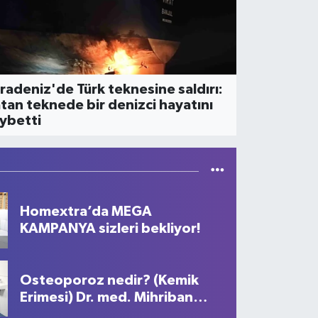
NYA
okura'nın şansı: İki kez at
ombasından kurtulan şehir
radeniz'de Türk teknesine saldırı:
tan teknede bir denizci hayatını
ybetti
Homextra’da MEGA
KAMPANYA sizleri bekliyor!
Osteoporoz nedir? (Kemik
Erimesi) Dr. med. Mihriban
Pelit anlatıyor...