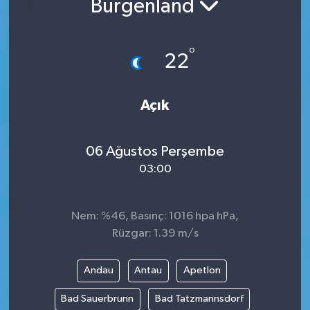
Burgenland
°
22
Açık
06 Ağustos Perşembe
03:00
Nem: %46, Basınç: 1016 hpa hPa,
Rüzgar: 1.39 m/s
Andau
Antau
Apetlon
Bad Sauerbrunn
Bad Tatzmannsdorf