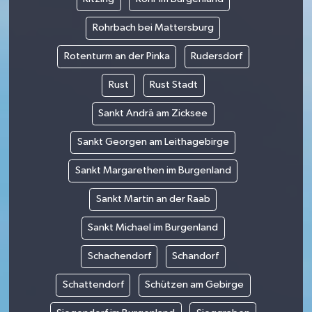
Rohrbach bei Mattersburg
Rotenturm an der Pinka
Rudersdorf
Rust
Rust Stadt
Sankt Andrä am Zicksee
Sankt Georgen am Leithagebirge
Sankt Margarethen im Burgenland
Sankt Martin an der Raab
Sankt Michael im Burgenland
Schachendorf
Schandorf
Schattendorf
Schützen am Gebirge