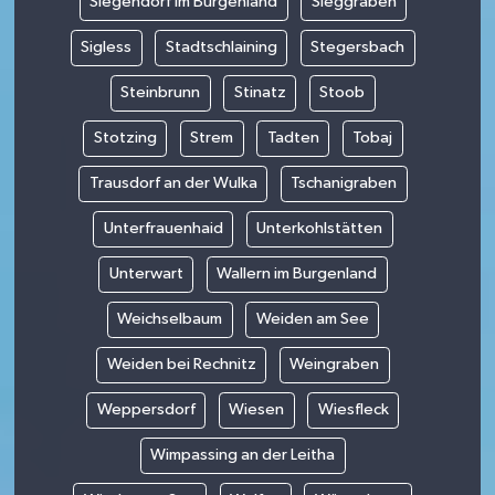
Siegendorf im Burgenland
Sieggraben
Sigless
Stadtschlaining
Stegersbach
Steinbrunn
Stinatz
Stoob
Stotzing
Strem
Tadten
Tobaj
Trausdorf an der Wulka
Tschanigraben
Unterfrauenhaid
Unterkohlstätten
Unterwart
Wallern im Burgenland
Weichselbaum
Weiden am See
Weiden bei Rechnitz
Weingraben
Weppersdorf
Wiesen
Wiesfleck
Wimpassing an der Leitha