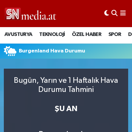
AVUSTURYA
TEKNOLOJİ
ÖZEL HABER
SPOR
D
Burgenland Hava Durumu
Bugün, Yarın ve 1 Haftalık Hava
Durumu Tahmini
ŞU AN