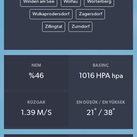
Winden am See
Wolfau
Wörterberg
Wulkaprodersdorf
Zagersdorf
Zillingtal
Zurndorf
NEM
BASINÇ
%46
1016 HPA
hpa
RÜZGAR
EN DÜŞÜK / EN YÜKSEK
°
°
1.39 M/S
21
/ 38