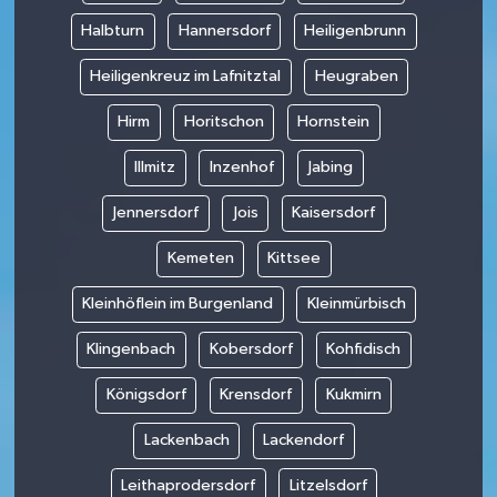
Halbturn
Hannersdorf
Heiligenbrunn
Heiligenkreuz im Lafnitztal
Heugraben
Hirm
Horitschon
Hornstein
Illmitz
Inzenhof
Jabing
Jennersdorf
Jois
Kaisersdorf
Kemeten
Kittsee
Kleinhöflein im Burgenland
Kleinmürbisch
Klingenbach
Kobersdorf
Kohfidisch
Königsdorf
Krensdorf
Kukmirn
Lackenbach
Lackendorf
Leithaprodersdorf
Litzelsdorf