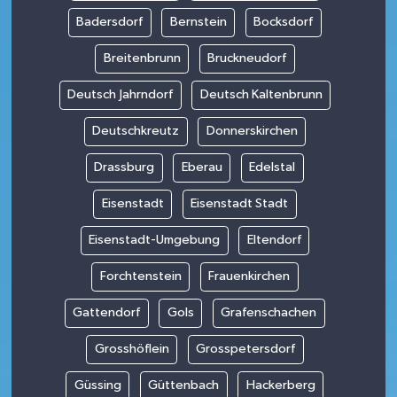
Badersdorf
Bernstein
Bocksdorf
Breitenbrunn
Bruckneudorf
Deutsch Jahrndorf
Deutsch Kaltenbrunn
Deutschkreutz
Donnerskirchen
Drassburg
Eberau
Edelstal
Eisenstadt
Eisenstadt Stadt
Eisenstadt-Umgebung
Eltendorf
Forchtenstein
Frauenkirchen
Gattendorf
Gols
Grafenschachen
Grosshöflein
Grosspetersdorf
Güssing
Güttenbach
Hackerberg