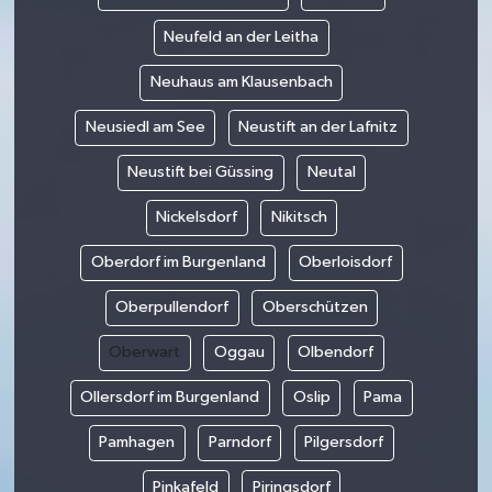
Neufeld an der Leitha
Neuhaus am Klausenbach
Neusiedl am See
Neustift an der Lafnitz
Neustift bei Güssing
Neutal
Nickelsdorf
Nikitsch
Oberdorf im Burgenland
Oberloisdorf
Oberpullendorf
Oberschützen
Oberwart
Oggau
Olbendorf
Ollersdorf im Burgenland
Oslip
Pama
Pamhagen
Parndorf
Pilgersdorf
Pinkafeld
Piringsdorf