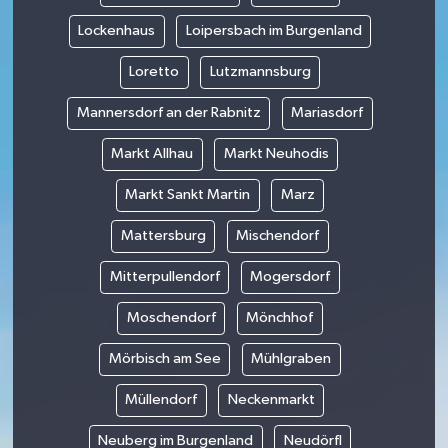
Lockenhaus
Loipersbach im Burgenland
Loretto
Lutzmannsburg
Mannersdorf an der Rabnitz
Mariasdorf
Markt Allhau
Markt Neuhodis
Markt Sankt Martin
Marz
Mattersburg
Mischendorf
Mitterpullendorf
Mogersdorf
Moschendorf
Mönchhof
Mörbisch am See
Mühlgraben
Müllendorf
Neckenmarkt
Neuberg im Burgenland
Neudörfl