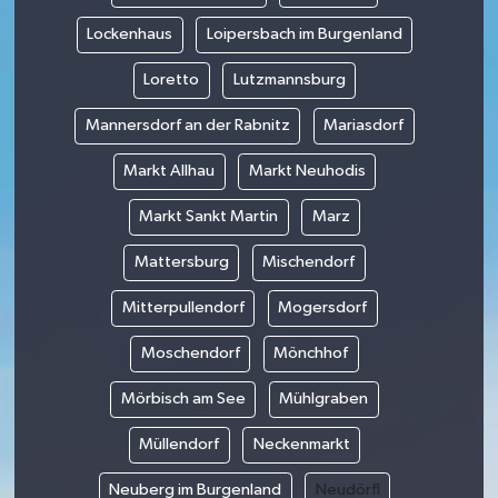
Lockenhaus
Loipersbach im Burgenland
Loretto
Lutzmannsburg
Mannersdorf an der Rabnitz
Mariasdorf
Markt Allhau
Markt Neuhodis
Markt Sankt Martin
Marz
Mattersburg
Mischendorf
Mitterpullendorf
Mogersdorf
Moschendorf
Mönchhof
Mörbisch am See
Mühlgraben
Müllendorf
Neckenmarkt
Neuberg im Burgenland
Neudörfl