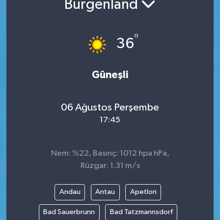
Burgenland
°
36
Güneşli
06 Ağustos Perşembe
17:45
Nem: %22, Basınç: 1012 hpa hPa,
Rüzgar: 1.31 m/s
Andau
Antau
Apetlon
Bad Sauerbrunn
Bad Tatzmannsdorf