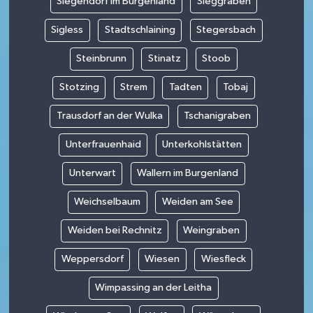
Siegendorf im Burgenland
Sieggraben
Sigless
Stadtschlaining
Stegersbach
Steinbrunn
Stinatz
Stoob
Stotzing
Strem
Tadten
Tobaj
Trausdorf an der Wulka
Tschanigraben
Unterfrauenhaid
Unterkohlstätten
Unterwart
Wallern im Burgenland
Weichselbaum
Weiden am See
Weiden bei Rechnitz
Weingraben
Weppersdorf
Wiesen
Wiesfleck
Wimpassing an der Leitha