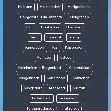
Halbturn
Hannersdorf
Heiligenbrunn
Heiligenkreuz im Lafnitztal
Heugraben
Hirm
Horitschon
Hornstein
Illmitz
Inzenhof
Jabing
Jennersdorf
Jois
Kaisersdorf
Kemeten
Kittsee
Kleinhöflein im Burgenland
Kleinmürbisch
Klingenbach
Kobersdorf
Kohfidisch
Königsdorf
Krensdorf
Kukmirn
Lackenbach
Lackendorf
Leithaprodersdorf
Litzelsdorf