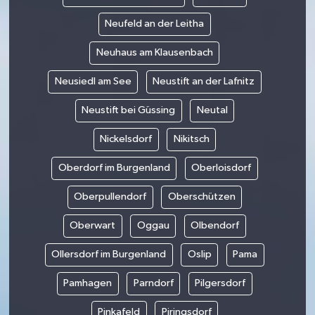
Neufeld an der Leitha
Neuhaus am Klausenbach
Neusiedl am See
Neustift an der Lafnitz
Neustift bei Güssing
Neutal
Nickelsdorf
Nikitsch
Oberdorf im Burgenland
Oberloisdorf
Oberpullendorf
Oberschützen
Oberwart
Oggau
Olbendorf
Ollersdorf im Burgenland
Oslip
Pama
Pamhagen
Parndorf
Pilgersdorf
Pinkafeld
Piringsdorf