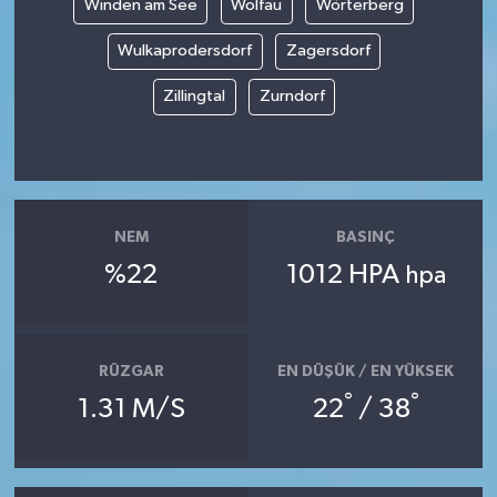
Winden am See
Wolfau
Wörterberg
Wulkaprodersdorf
Zagersdorf
Zillingtal
Zurndorf
NEM
BASINÇ
%22
1012 HPA
hpa
RÜZGAR
EN DÜŞÜK / EN YÜKSEK
°
°
1.31 M/S
22
/ 38