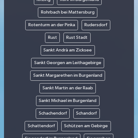
Rohrbach bei Mattersburg
Rotenturm an der Pinka
Rudersdorf
Rust
Rust Stadt
Sankt Andrä am Zicksee
Sankt Georgen am Leithagebirge
Sankt Margarethen im Burgenland
Sankt Martin an der Raab
Sankt Michael im Burgenland
Schachendorf
Schandorf
Schattendorf
Schützen am Gebirge