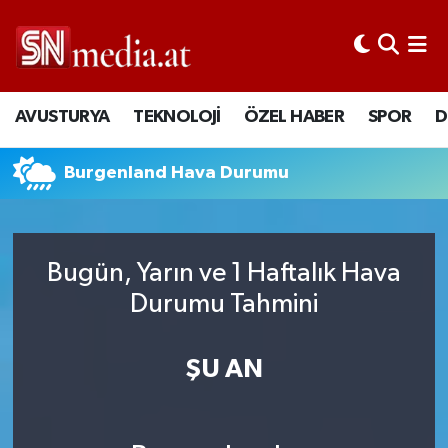
AVUSTURYA
TEKNOLOJİ
ÖZEL HABER
SPOR
D
Burgenland Hava Durumu
Bugün, Yarın ve 1 Haftalık Hava
Durumu Tahmini
ŞU AN