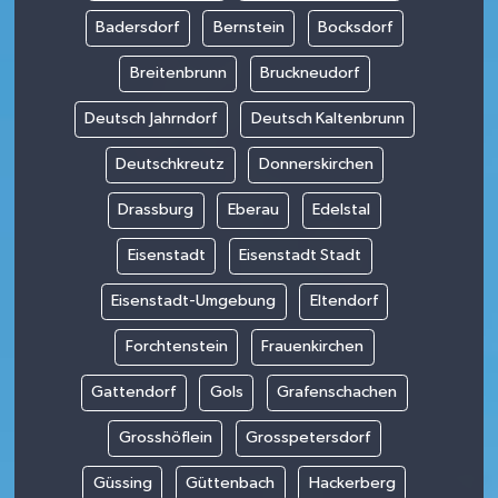
Badersdorf
Bernstein
Bocksdorf
Breitenbrunn
Bruckneudorf
Deutsch Jahrndorf
Deutsch Kaltenbrunn
Deutschkreutz
Donnerskirchen
Drassburg
Eberau
Edelstal
Eisenstadt
Eisenstadt Stadt
Eisenstadt-Umgebung
Eltendorf
Forchtenstein
Frauenkirchen
Gattendorf
Gols
Grafenschachen
Grosshöflein
Grosspetersdorf
Güssing
Güttenbach
Hackerberg