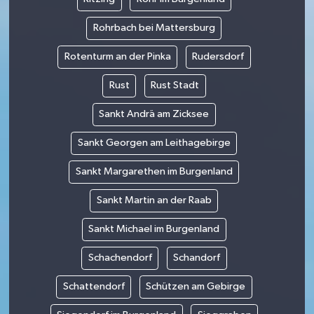
Rohrbach bei Mattersburg
Rotenturm an der Pinka
Rudersdorf
Rust
Rust Stadt
Sankt Andrä am Zicksee
Sankt Georgen am Leithagebirge
Sankt Margarethen im Burgenland
Sankt Martin an der Raab
Sankt Michael im Burgenland
Schachendorf
Schandorf
Schattendorf
Schützen am Gebirge