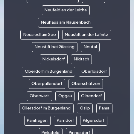
Neufeld an der Leitha
Neuhaus am Klausenbach
Neusiedl am See
Neustift an der Lafnitz
Neustift bei Güssing
Neutal
Nickelsdorf
Nikitsch
Oberdorf im Burgenland
Oberloisdorf
Oberpullendorf
Oberschützen
Oberwart
Oggau
Olbendorf
Ollersdorf im Burgenland
Oslip
Pama
Pamhagen
Parndorf
Pilgersdorf
Pinkafeld
Piringsdorf