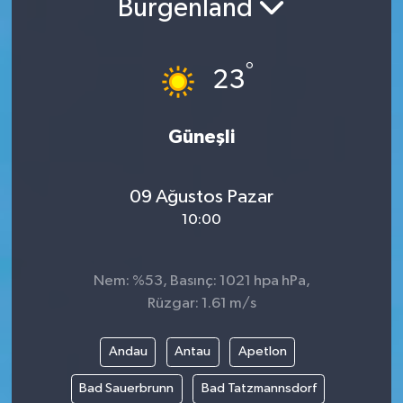
Burgenland
°
23
Güneşli
09 Ağustos Pazar
10:00
Nem: %53, Basınç: 1021 hpa hPa,
Rüzgar: 1.61 m/s
Andau
Antau
Apetlon
Bad Sauerbrunn
Bad Tatzmannsdorf