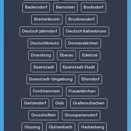
Badersdorf
Bernstein
Bocksdorf
Breitenbrunn
Bruckneudorf
Deutsch Jahrndorf
Deutsch Kaltenbrunn
Deutschkreutz
Donnerskirchen
Drassburg
Eberau
Edelstal
Eisenstadt
Eisenstadt Stadt
Eisenstadt-Umgebung
Eltendorf
Forchtenstein
Frauenkirchen
Gattendorf
Gols
Grafenschachen
Grosshöflein
Grosspetersdorf
Güssing
Güttenbach
Hackerberg