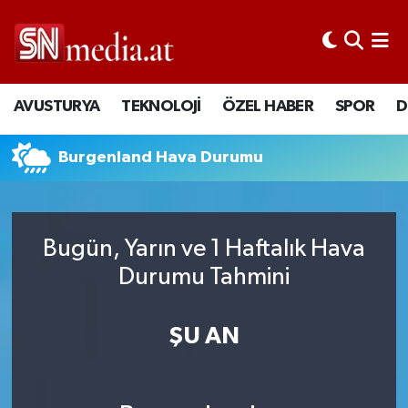
AVUSTURYA
TEKNOLOJİ
ÖZEL HABER
SPOR
D
Burgenland Hava Durumu
Bugün, Yarın ve 1 Haftalık Hava
Durumu Tahmini
ŞU AN