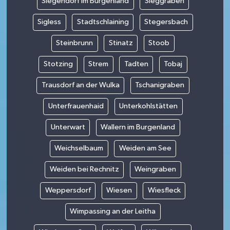
Siegendorf im Burgenland
Sieggraben
Sigless
Stadtschlaining
Stegersbach
Steinbrunn
Stinatz
Stoob
Stotzing
Strem
Tadten
Tobaj
Trausdorf an der Wulka
Tschanigraben
Unterfrauenhaid
Unterkohlstätten
Unterwart
Wallern im Burgenland
Weichselbaum
Weiden am See
Weiden bei Rechnitz
Weingraben
Weppersdorf
Wiesen
Wiesfleck
Wimpassing an der Leitha