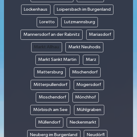
Lockenhaus
Loipersbach im Burgenland
Loretto
Lutzmannsburg
Mannersdorf an der Rabnitz
Mariasdorf
Markt Allhau
Markt Neuhodis
Markt Sankt Martin
Marz
Mattersburg
Mischendorf
Mitterpullendorf
Mogersdorf
Moschendorf
Mönchhof
Mörbisch am See
Mühlgraben
Müllendorf
Neckenmarkt
Neuberg im Burgenland
Neudörfl