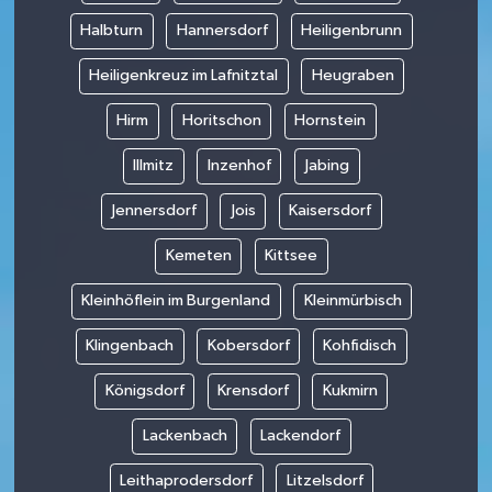
Halbturn
Hannersdorf
Heiligenbrunn
Heiligenkreuz im Lafnitztal
Heugraben
Hirm
Horitschon
Hornstein
Illmitz
Inzenhof
Jabing
Jennersdorf
Jois
Kaisersdorf
Kemeten
Kittsee
Kleinhöflein im Burgenland
Kleinmürbisch
Klingenbach
Kobersdorf
Kohfidisch
Königsdorf
Krensdorf
Kukmirn
Lackenbach
Lackendorf
Leithaprodersdorf
Litzelsdorf