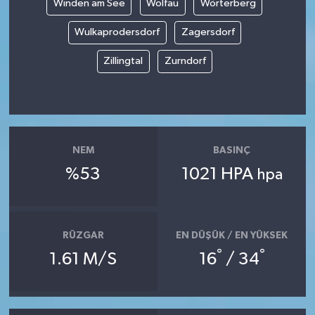
Winden am See
Wolfau
Wörterberg
Wulkaprodersdorf
Zagersdorf
Zillingtal
Zurndorf
NEM
BASINÇ
%53
1021 HPA
hpa
RÜZGAR
EN DÜŞÜK / EN YÜKSEK
°
°
1.61 M/S
16
/ 34