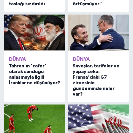
taslağı sızdırıldı
örtüşmüyor"
DÜNYA
DÜNYA
Tahran'ın 'zafer'
Savaşlar, tarifeler ve
olarak sunduğu
yapay zeka:
anlaşmayla ilgili
Fransa'daki G7
İranlılar ne düşünüyor?
zirvesinin
gündeminde neler
var?