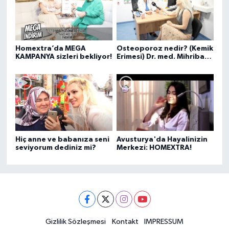
Homextra’da MEGA
Osteoporoz nedir? (Kemik
KAMPANYA sizleri bekliyor!
Erimesi) Dr. med. Mihriban
Pelit anlatıyor...
Hiç anne ve babanıza seni
Avusturya'da Hayalinizin
seviyorum dediniz mi?
Merkezi: HOMEXTRA!
Gizlilik Sözleşmesi
Kontakt
IMPRESSUM