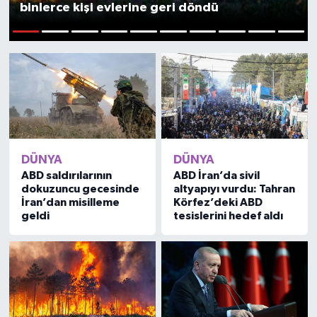
binlerce kişi evlerine geri döndü
1
2
3
4
5
6
7
8
9
10
DÜNYA
DÜNYA
ABD saldırılarının
ABD İran’da sivil
dokuzuncu gecesinde
altyapıyı vurdu: Tahran
İran’dan misilleme
Körfez’deki ABD
geldi
tesislerini hedef aldı