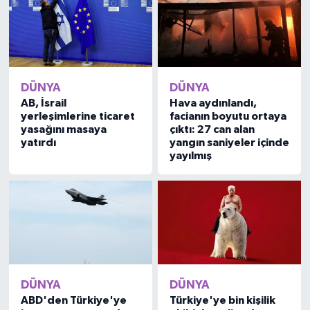
DÜNYA
DÜNYA
AB, İsrail
Hava aydınlandı,
yerleşimlerine ticaret
facianın boyutu ortaya
yasağını masaya
çıktı: 27 can alan
yatırdı
yangın saniyeler içinde
yayılmış
DÜNYA
DÜNYA
ABD'den Türkiye'ye
Türkiye'ye bin kişilik