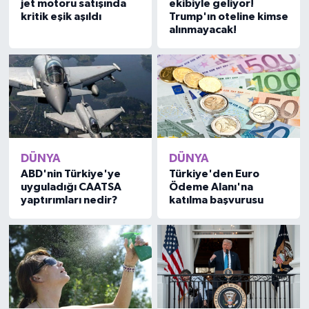
jet motoru satışında
ekibiyle geliyor!
kritik eşik aşıldı
Trump'ın oteline kimse
alınmayacak!
DÜNYA
DÜNYA
ABD'nin Türkiye'ye
Türkiye'den Euro
uyguladığı CAATSA
Ödeme Alanı'na
yaptırımları nedir?
katılma başvurusu