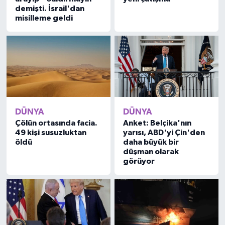
demişti. İsrail'dan
misilleme geldi
DÜNYA
DÜNYA
Çölün ortasında facia.
Anket: Belçika'nın
49 kişi susuzluktan
yarısı, ABD'yi Çin'den
öldü
daha büyük bir
düşman olarak
görüyor