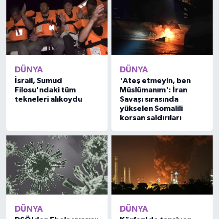
DÜNYA
DÜNYA
İsrail, Sumud
'Ateş etmeyin, ben
Filosu'ndaki tüm
Müslümanım': İran
tekneleri alıkoydu
Savaşı sırasında
yükselen Somalili
korsan saldırıları
DÜNYA
DÜNYA