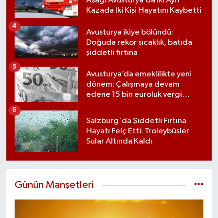
Aşağı Avusturya’da İki Ayrı
Kazada İki Kişi Hayatını Kaybetti
4
Avusturya ikiye bölündü:
Doğuda rekor sıcaklık, batıda
şiddetli fırtına
5
Avusturya’da emeklilikte yeni
dönem: Çalışmaya devam
edene 15 bin euroluk vergi
avantajı
6
Salzburg'da Şiddetli Fırtına
Hayatı Felç Etti: Troleybüsler
Sular Altında Kaldı
Günün Manşetleri