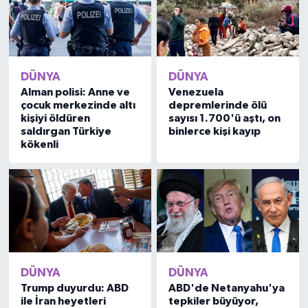
DÜNYA
DÜNYA
Alman polisi: Anne ve
Venezuela
çocuk merkezinde altı
depremlerinde ölü
kişiyi öldüren
sayısı 1.700'ü aştı, on
saldırgan Türkiye
binlerce kişi kayıp
kökenli
DÜNYA
DÜNYA
Trump duyurdu: ABD
ABD'de Netanyahu'ya
ile İran heyetleri
tepkiler büyüyor,