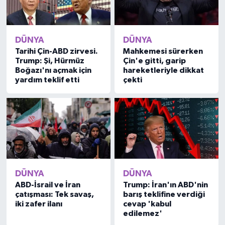
DÜNYA
DÜNYA
Tarihi Çin-ABD zirvesi.
Mahkemesi sürerken
Trump: Şi, Hürmüz
Çin'e gitti, garip
Boğazı'nı açmak için
hareketleriyle dikkat
yardım teklif etti
çekti
DÜNYA
DÜNYA
ABD-İsrail ve İran
Trump: İran'ın ABD'nin
çatışması: Tek savaş,
barış teklifine verdiği
iki zafer ilanı
cevap 'kabul
edilemez'