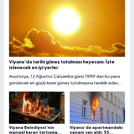
Viyana'da tarihi güneş tutulması heyecanı: İşte
izlenecek en iyi yerler
Avusturya, 12 Ağustos Çarşamba günü 1999'dan bu yana
görülecek en güçlü kısmi güneş tutulmasına tanıklık edecek.
Başkent Viyana'da gökyüzü meraklıları, güneşin yaklaşık
yüzde 85 ila 89'unun Ay tarafından örtüleceği bu nadir
doğa olayını izlemek için çeşitli noktalarda bir araya
gelecek.
Viyana Belediyesi'nin
Viyana'da apartmandaki
mangal kararı tartışma
yangın can aldı: 55