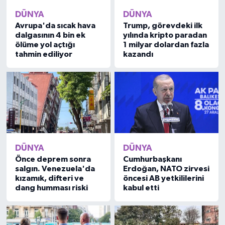
DÜNYA
DÜNYA
Avrupa'da sıcak hava
Trump, görevdeki ilk
dalgasının 4 bin ek
yılında kripto paradan
ölüme yol açtığı
1 milyar dolardan fazla
tahmin ediliyor
kazandı
DÜNYA
DÜNYA
Önce deprem sonra
Cumhurbaşkanı
salgın. Venezuela'da
Erdoğan, NATO zirvesi
kızamık, difteri ve
öncesi AB yetkililerini
dang humması riski
kabul etti