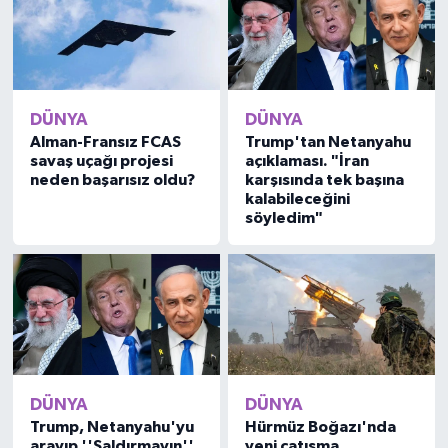
DÜNYA
DÜNYA
Alman-Fransız FCAS
Trump'tan Netanyahu
savaş uçağı projesi
açıklaması. "İran
neden başarısız oldu?
karşısında tek başına
kalabileceğini
söyledim"
DÜNYA
DÜNYA
Trump, Netanyahu'yu
Hürmüz Boğazı'nda
arayıp ''Saldırmayın''
yeni çatışma