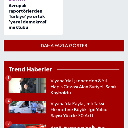
DÜNYA
Avrupalı
raportörlerden
Türkiye'ye ortak
'yerel demokrasi'
mektubu
DAHA FAZLA GÖSTER
Trend Haberler
1
Viyana’da İşkenceden 8 Yıl
Hapis Cezası Alan Suriyeli Sanık
Kayboldu
2
Viyana’da Paylaşımlı Taksi
Hizmetine Büyük İlgi: Yolcu
Sayısı Yüzde 70 Arttı
3