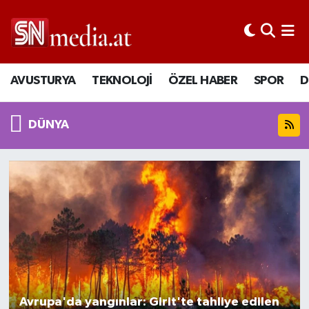
AVUSTURYA
TEKNOLOJİ
ÖZEL HABER
SPOR
D
DÜNYA
Avrupa'da yangınlar: Girit'te tahliye edilen