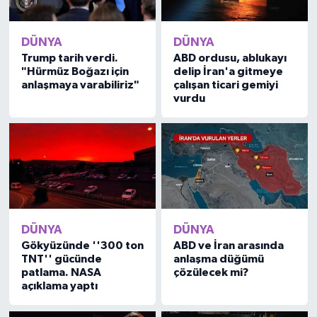
DÜNYA
DÜNYA
Trump tarih verdi.
ABD ordusu, ablukayı
"Hürmüz Boğazı için
delip İran'a gitmeye
anlaşmaya varabiliriz"
çalışan ticari gemiyi
vurdu
DÜNYA
DÜNYA
Gökyüzünde ''300 ton
ABD ve İran arasında
TNT'' gücünde
anlaşma düğümü
patlama. NASA
çözülecek mi?
açıklama yaptı