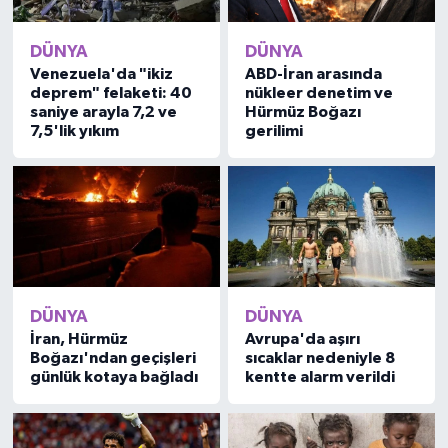
DÜNYA
DÜNYA
Venezuela'da "ikiz
ABD-İran arasında
deprem" felaketi: 40
nükleer denetim ve
saniye arayla 7,2 ve
Hürmüz Boğazı
7,5'lik yıkım
gerilimi
DÜNYA
DÜNYA
İran, Hürmüz
Avrupa'da aşırı
Boğazı'ndan geçişleri
sıcaklar nedeniyle 8
günlük kotaya bağladı
kentte alarm verildi