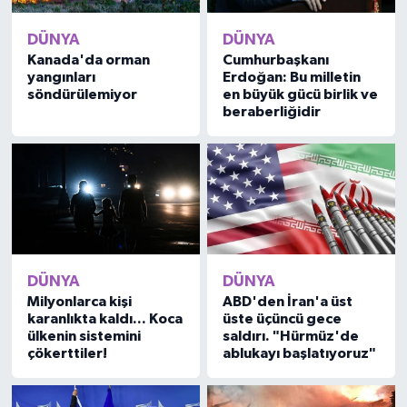
DÜNYA
DÜNYA
Kanada'da orman
Cumhurbaşkanı
yangınları
Erdoğan: Bu milletin
söndürülemiyor
en büyük gücü birlik ve
beraberliğidir
DÜNYA
DÜNYA
Milyonlarca kişi
ABD'den İran'a üst
karanlıkta kaldı... Koca
üste üçüncü gece
ülkenin sistemini
saldırı. "Hürmüz'de
çökerttiler!
ablukayı başlatıyoruz"