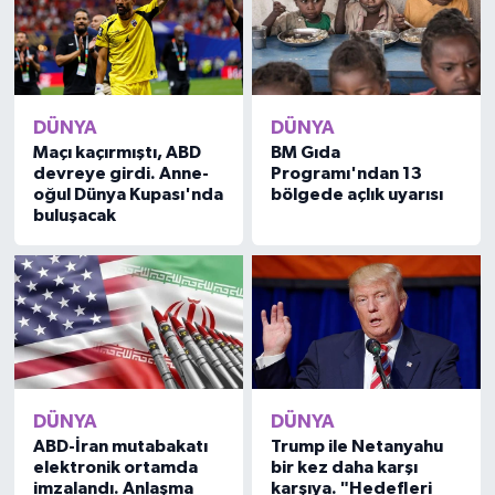
DÜNYA
DÜNYA
Maçı kaçırmıştı, ABD
BM Gıda
devreye girdi. Anne-
Programı'ndan 13
oğul Dünya Kupası'nda
bölgede açlık uyarısı
buluşacak
DÜNYA
DÜNYA
ABD-İran mutabakatı
Trump ile Netanyahu
elektronik ortamda
bir kez daha karşı
imzalandı. Anlaşma
karşıya. "Hedefleri