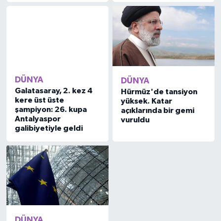
DÜNYA
DÜNYA
Galatasaray, 2. kez 4
Hürmüz'de tansiyon
kere üst üste
yüksek. Katar
şampiyon: 26. kupa
açıklarında bir gemi
Antalyaspor
vuruldu
galibiyetiyle geldi