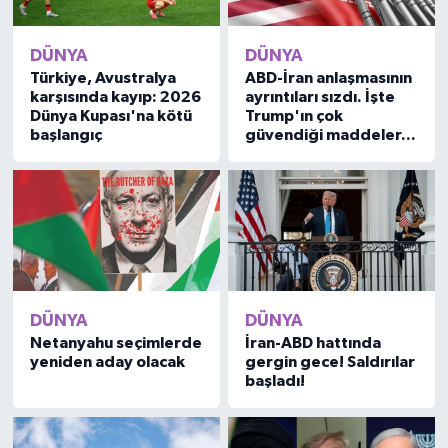
DÜNYA
DÜNYA
Türkiye, Avustralya
ABD-İran anlaşmasının
karşısında kayıp: 2026
ayrıntıları sızdı. İşte
Dünya Kupası'na kötü
Trump'ın çok
başlangıç
güvendiği maddeler...
DÜNYA
DÜNYA
Netanyahu seçimlerde
İran-ABD hattında
yeniden aday olacak
gergin gece! Saldırılar
başladı!