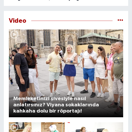
yarattı
yaşındaki adam ölü
bulundu
Video
Memleketinizi şivesiyle nasıl
anlatırsınız? Viyana sokaklarında
kahkaha dolu bir röportajı!