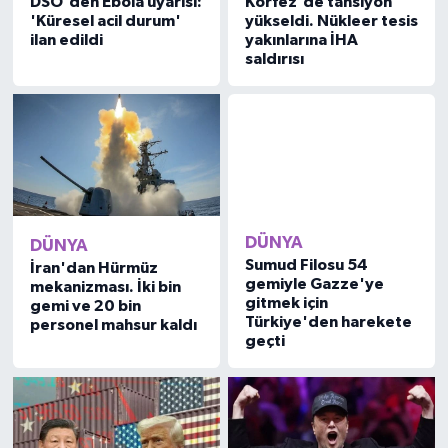
DSÖ'den Ebola uyarısı:
Körfez'de tansiyon
'Küresel acil durum'
yükseldi. Nükleer tesis
ilan edildi
yakınlarına İHA
saldırısı
DÜNYA
DÜNYA
İran'dan Hürmüz
Sumud Filosu 54
mekanizması. İki bin
gemiyle Gazze'ye
gemi ve 20 bin
gitmek için
personel mahsur kaldı
Türkiye'den harekete
geçti