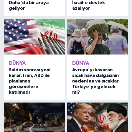
Doha'da bir araya
İsrail'e destek
geliyor
azalıyor
DÜNYA
DÜNYA
Saldırı sonrası yeni
Avrupa'yı kavuran
karar. İran, ABD ile
sıcak hava dalgasının
planlanan
nedeni ne ve sıcaklar
görüşmelere
Türkiye'ye gelecek
katılmadı
mi?