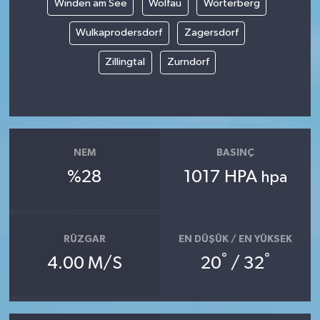
Winden am See
Wolfau
Wörterberg
Wulkaprodersdorf
Zagersdorf
Zillingtal
Zurndorf
NEM
BASINÇ
%28
1017 HPA
hpa
RÜZGAR
EN DÜŞÜK / EN YÜKSEK
°
°
4.00 M/S
20
/ 32