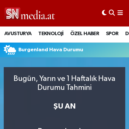
AVUSTURYA
TEKNOLOJİ
ÖZEL HABER
SPOR
D
Burgenland Hava Durumu
Bugün, Yarın ve 1 Haftalık Hava
Durumu Tahmini
ŞU AN