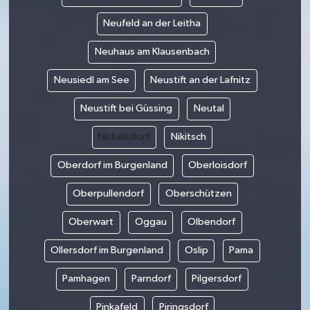
Neufeld an der Leitha
Neuhaus am Klausenbach
Neusiedl am See
Neustift an der Lafnitz
Neustift bei Güssing
Neutal
Nickelsdorf
Nikitsch
Oberdorf im Burgenland
Oberloisdorf
Oberpullendorf
Oberschützen
Oberwart
Oggau
Olbendorf
Ollersdorf im Burgenland
Oslip
Pama
Pamhagen
Parndorf
Pilgersdorf
Pinkafeld
Piringsdorf