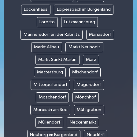
Lockenhaus
Loipersbach im Burgenland
Loretto
Lutzmannsburg
Mannersdorf an der Rabnitz
Mariasdorf
Markt Allhau
Markt Neuhodis
Markt Sankt Martin
Marz
Mattersburg
Mischendorf
Mitterpullendorf
Mogersdorf
Moschendorf
Mönchhof
Mörbisch am See
Mühlgraben
Müllendorf
Neckenmarkt
Neuberg im Burgenland
Neudörfl