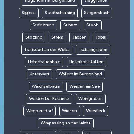
Siegendorf im Burgenland
Sieggraben
Sigless
Stadtschlaining
Stegersbach
Steinbrunn
Stinatz
Stoob
Stotzing
Strem
Tadten
Tobaj
Trausdorf an der Wulka
Tschanigraben
Unterfrauenhaid
Unterkohlstätten
Unterwart
Wallern im Burgenland
Weichselbaum
Weiden am See
Weiden bei Rechnitz
Weingraben
Weppersdorf
Wiesen
Wiesfleck
Wimpassing an der Leitha