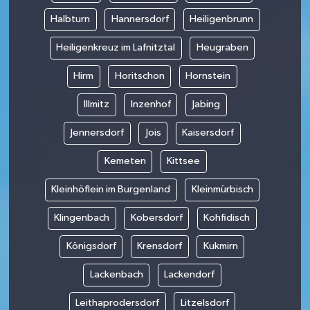
Halbturn
Hannersdorf
Heiligenbrunn
Heiligenkreuz im Lafnitztal
Heugraben
Hirm
Horitschon
Hornstein
Illmitz
Inzenhof
Jabing
Jennersdorf
Jois
Kaisersdorf
Kemeten
Kittsee
Kleinhöflein im Burgenland
Kleinmürbisch
Klingenbach
Kobersdorf
Kohfidisch
Königsdorf
Krensdorf
Kukmirn
Lackenbach
Lackendorf
Leithaprodersdorf
Litzelsdorf