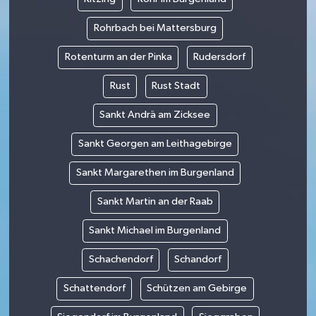
Rohrbach bei Mattersburg
Rotenturm an der Pinka
Rudersdorf
Rust
Rust Stadt
Sankt Andrä am Zicksee
Sankt Georgen am Leithagebirge
Sankt Margarethen im Burgenland
Sankt Martin an der Raab
Sankt Michael im Burgenland
Schachendorf
Schandorf
Schattendorf
Schützen am Gebirge