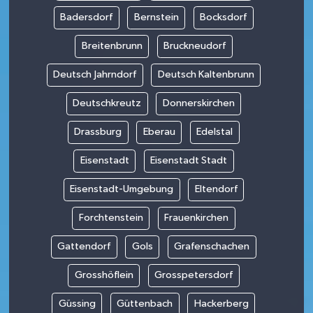
Badersdorf
Bernstein
Bocksdorf
Breitenbrunn
Bruckneudorf
Deutsch Jahrndorf
Deutsch Kaltenbrunn
Deutschkreutz
Donnerskirchen
Drassburg
Eberau
Edelstal
Eisenstadt
Eisenstadt Stadt
Eisenstadt-Umgebung
Eltendorf
Forchtenstein
Frauenkirchen
Gattendorf
Gols
Grafenschachen
Grosshöflein
Grosspetersdorf
Güssing
Güttenbach
Hackerberg