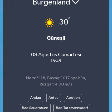
Burgenland
°
30
Güneşli
08 Ağustos Cumartesi
18:45
Nem: %28, Basınç: 1017 hpa hPa,
Rüzgar: 4.00 m/s
Andau
Antau
Apetlon
Bad Sauerbrunn
Bad Tatzmannsdorf