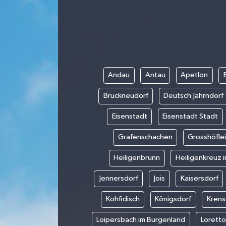
Andau
Antau
Apetlon
Bruckneudorf
Deutsch Jahrndorf
Eisenstadt
Eisenstadt Stadt
Grafenschachen
Grosshöfle
Heiligenbrunn
Heiligenkreuz i
Jennersdorf
Jois
Kaisersdorf
Kohfidisch
Königsdorf
Krens
Loipersbach im Burgenland
Loretto