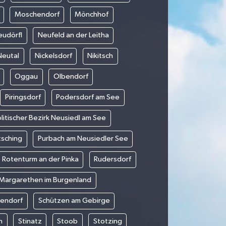
Moschendorf
Mönchhof
eudörfl
Neufeld an der Leitha
Neutal
Nickelsdorf
Nikitsch
Oggau
Olbendorf
Piringsdorf
Podersdorf am See
litischer Bezirk Neusiedl am See
tsching
Purbach am Neusiedler See
Rotenturm an der Pinka
Rudersdorf
 Margarethen im Burgenland
tendorf
Schützen am Gebirge
n
Stinatz
Stoob
Stotzing