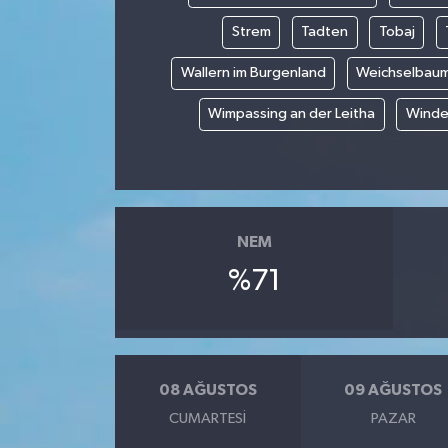
Strem
Tadten
Tobaj
Wallern im Burgenland
Weichselbau
Wimpassing an der Leitha
Winde
NEM
%71
08 AĞUSTOS
09 AĞUSTOS
CUMARTESI
PAZAR