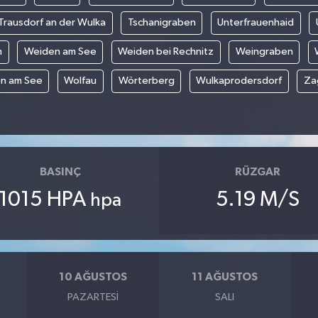
Trausdorf an der Wulka
Tschanigraben
Unterfrauenhaid
m
Weiden am See
Weiden bei Rechnitz
Weingraben
n am See
Wolfau
Wörterberg
Wulkaprodersdorf
Za
BASINÇ
RÜZGAR
1015 HPA
5.19 M/S
hpa
10 AĞUSTOS
11 AĞUSTOS
PAZARTESI
SALI