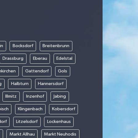
in
Bocksdorf
Breitenbrunn
Drassburg
Eberau
Edelstal
nkirchen
Gattendorf
Gols
g
Halbturn
Hannersdorf
Illmitz
Inzenhof
Jabing
bisch
Klingenbach
Kobersdorf
dorf
Litzelsdorf
Lockenhaus
f
Markt Allhau
Markt Neuhodis