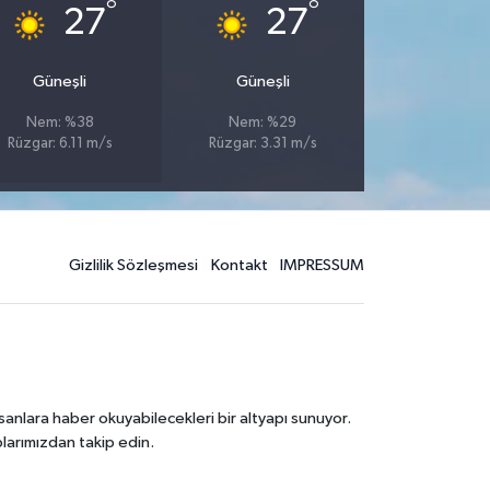
°
°
27
27
Güneşli
Güneşli
Nem: %38
Nem: %29
Rüzgar: 6.11 m/s
Rüzgar: 3.31 m/s
Gizlilik Sözleşmesi
Kontakt
IMPRESSUM
sanlara haber okuyabilecekleri bir altyapı sunuyor.
larımızdan takip edin.