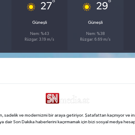
°
°
27
29
Güneşli
Güneşli
Nem: %43
Nem: %38
Rüzgar: 3.19 m/s
Rüzgar: 6.69 m/s
, sadelik ve modernizmi bir araya getiriyor. Şatafattan kaçınıyor ve in
a dair Son Dakika haberlerini kaçırmamak için bizi sosyal medya hesap