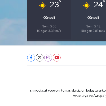
°
°
23
24
Güneşli
Güneşli
Nem: %60
Nem: %42
Rüzgar: 3.39 m/s
Rüzgar: 2.81 m/s
snmedia.at yepyeni temasıyla sizleri buluştururken
Avusturya ve Avrupa'y