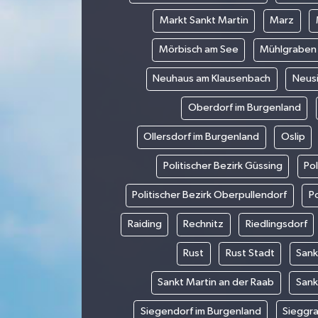
Markt Sankt Martin
Marz
Mörbisch am See
Mühlgraben
Neuhaus am Klausenbach
Neus
Oberdorf im Burgenland
Ollersdorf im Burgenland
Oslip
Politischer Bezirk Güssing
Pol
Politischer Bezirk Oberpullendorf
Po
Raiding
Rechnitz
Riedlingsdorf
Rust
Rust Stadt
Sank
Sankt Martin an der Raab
Sank
Siegendorf im Burgenland
Sieggr