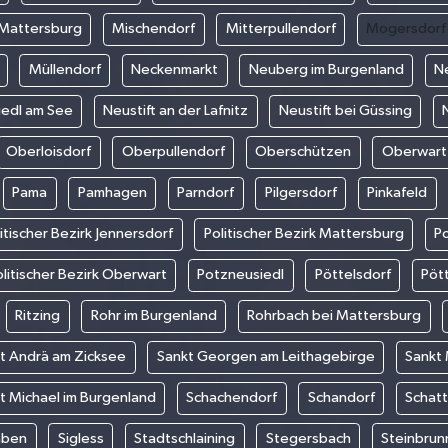
Mattersburg
Mischendorf
Mitterpullendorf
Mogersdorf
Müllendorf
Neckenmarkt
Neuberg im Burgenland
N
iedl am See
Neustift an der Lafnitz
Neustift bei Güssing
Oberloisdorf
Oberpullendorf
Oberschützen
Oberwart
Pama
Pamhagen
Parndorf
Pilgersdorf
Pinkafeld
itischer Bezirk Jennersdorf
Politischer Bezirk Mattersburg
Po
litischer Bezirk Oberwart
Potzneusiedl
Pöttelsdorf
Pöt
Ritzing
Rohr im Burgenland
Rohrbach bei Mattersburg
t Andrä am Zicksee
Sankt Georgen am Leithagebirge
Sankt
t Michael im Burgenland
Schachendorf
Schandorf
Schat
aben
Sigless
Stadtschlaining
Stegersbach
Steinbrun