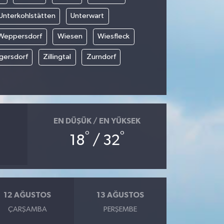
Unterkohlstätten
Unterwart
Weppersdorf
Wiesen
Wiesfleck
gersdorf
Zillingtal
Zurndorf
EN DÜŞÜK / EN YÜKSEK
°
°
18
/ 32
12 AĞUSTOS
13 AĞUSTOS
ÇARŞAMBA
PERŞEMBE