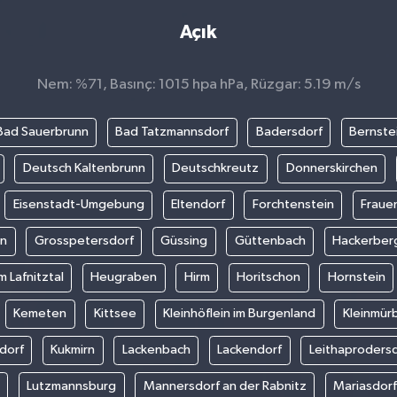
Açık
Nem: %71, Basınç: 1015 hpa hPa, Rüzgar: 5.19 m/s
Bad Sauerbrunn
Bad Tatzmannsdorf
Badersdorf
Bernste
Deutsch Kaltenbrunn
Deutschkreutz
Donnerskirchen
Eisenstadt-Umgebung
Eltendorf
Forchtenstein
Fraue
in
Grosspetersdorf
Güssing
Güttenbach
Hackerber
m Lafnitztal
Heugraben
Hirm
Horitschon
Hornstein
Kemeten
Kittsee
Kleinhöflein im Burgenland
Kleinmür
dorf
Kukmirn
Lackenbach
Lackendorf
Leithaproders
Lutzmannsburg
Mannersdorf an der Rabnitz
Mariasdor