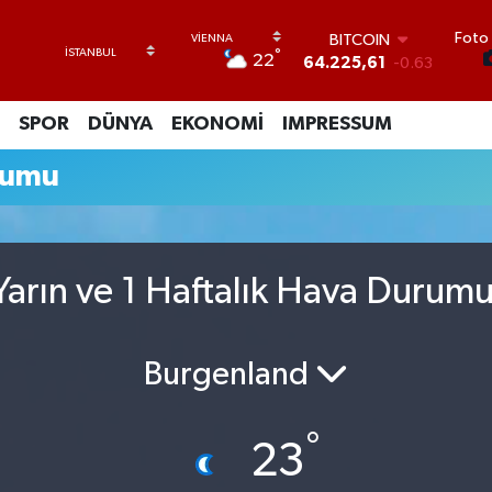
Foto 
BITCOIN
°
22
64.225,61
-0.63
DOLAR
47,7143
0.16
SPOR
DÜNYA
EKONOMİ
IMPRESSUM
EURO
55,0317
-0.02
rumu
STERLİN
64,2463
0.07
GRAM ALTIN
6510.40
0.45
BİST100
arın ve 1 Haftalık Hava Durum
13.799
70
Burgenland
°
23