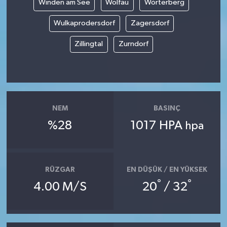
Winden am See
Wolfau
Wörterberg
Wulkaprodersdorf
Zagersdorf
Zillingtal
Zurndorf
NEM
BASINÇ
%28
1017 HPA
hpa
RÜZGAR
EN DÜŞÜK / EN YÜKSEK
°
°
4.00 M/S
20
/ 32