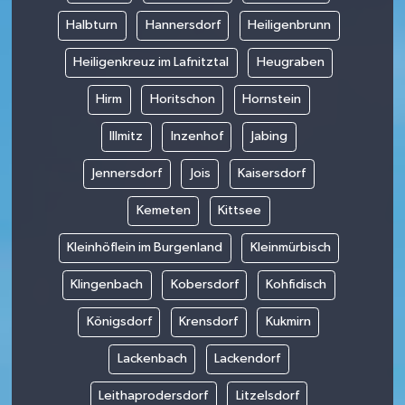
Halbturn
Hannersdorf
Heiligenbrunn
Heiligenkreuz im Lafnitztal
Heugraben
Hirm
Horitschon
Hornstein
Illmitz
Inzenhof
Jabing
Jennersdorf
Jois
Kaisersdorf
Kemeten
Kittsee
Kleinhöflein im Burgenland
Kleinmürbisch
Klingenbach
Kobersdorf
Kohfidisch
Königsdorf
Krensdorf
Kukmirn
Lackenbach
Lackendorf
Leithaprodersdorf
Litzelsdorf