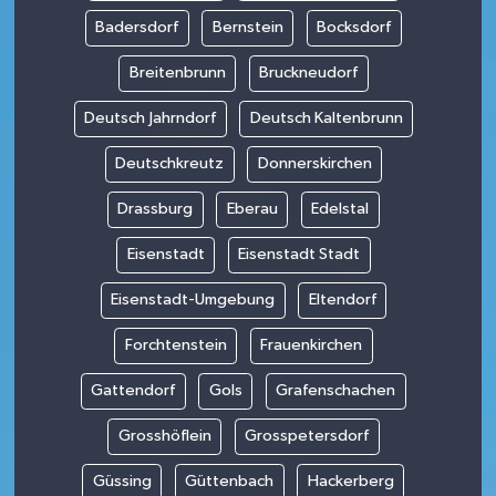
Badersdorf
Bernstein
Bocksdorf
Breitenbrunn
Bruckneudorf
Deutsch Jahrndorf
Deutsch Kaltenbrunn
Deutschkreutz
Donnerskirchen
Drassburg
Eberau
Edelstal
Eisenstadt
Eisenstadt Stadt
Eisenstadt-Umgebung
Eltendorf
Forchtenstein
Frauenkirchen
Gattendorf
Gols
Grafenschachen
Grosshöflein
Grosspetersdorf
Güssing
Güttenbach
Hackerberg