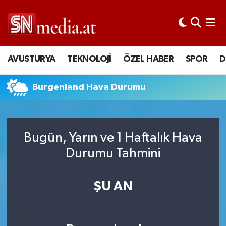
AVUSTURYA
TEKNOLOJİ
ÖZEL HABER
SPOR
D
Burgenland Hava Durumu
Bugün, Yarın ve 1 Haftalık Hava
Durumu Tahmini
ŞU AN