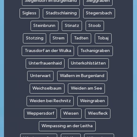
Siegendorf im Burgenland
Sieggraben
Sigless
Stadtschlaining
Stegersbach
Steinbrunn
Stinatz
Stoob
Stotzing
Strem
Tadten
Tobaj
Trausdorf an der Wulka
Tschanigraben
Unterfrauenhaid
Unterkohlstätten
Unterwart
Wallern im Burgenland
Weichselbaum
Weiden am See
Weiden bei Rechnitz
Weingraben
Weppersdorf
Wiesen
Wiesfleck
Wimpassing an der Leitha