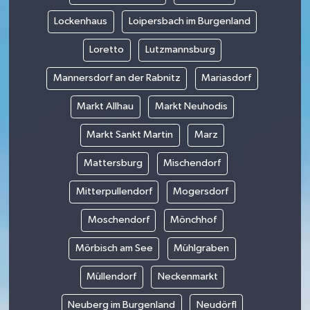
Lockenhaus
Loipersbach im Burgenland
Loretto
Lutzmannsburg
Mannersdorf an der Rabnitz
Mariasdorf
Markt Allhau
Markt Neuhodis
Markt Sankt Martin
Marz
Mattersburg
Mischendorf
Mitterpullendorf
Mogersdorf
Moschendorf
Mönchhof
Mörbisch am See
Mühlgraben
Müllendorf
Neckenmarkt
Neuberg im Burgenland
Neudörfl