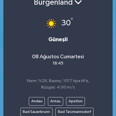
Burgenland
°
30
Güneşli
08 Ağustos Cumartesi
18:45
Nem: %28, Basınç: 1017 hpa hPa,
Rüzgar: 4.00 m/s
Andau
Antau
Apetlon
Bad Sauerbrunn
Bad Tatzmannsdorf