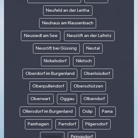
Neufeld an der Leitha
Neuhaus am Klausenbach
Neusiedl am See
Neustift an der Lafnitz
Neustift bei Güssing
Neutal
Nickelsdorf
Nikitsch
Oberdorf im Burgenland
Oberloisdorf
Oberpullendorf
Oberschützen
Oberwart
Oggau
Olbendorf
Ollersdorf im Burgenland
Oslip
Pama
Pamhagen
Parndorf
Pilgersdorf
Pinkafeld
Piringsdorf