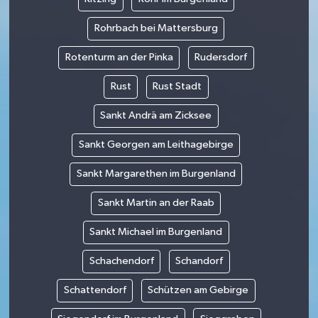
Rohrbach bei Mattersburg
Rotenturm an der Pinka
Rudersdorf
Rust
Rust Stadt
Sankt Andrä am Zicksee
Sankt Georgen am Leithagebirge
Sankt Margarethen im Burgenland
Sankt Martin an der Raab
Sankt Michael im Burgenland
Schachendorf
Schandorf
Schattendorf
Schützen am Gebirge