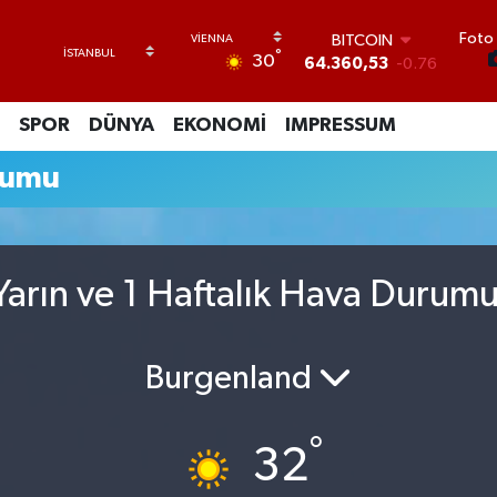
Foto 
BITCOIN
°
30
64.360,53
-0.76
DOLAR
47,7069
0.17
SPOR
DÜNYA
EKONOMİ
IMPRESSUM
EURO
55,0265
0.01
rumu
STERLİN
64,1897
0.02
GRAM ALTIN
6618.49
2.12
BİST100
arın ve 1 Haftalık Hava Durum
13.887
64
Burgenland
°
32