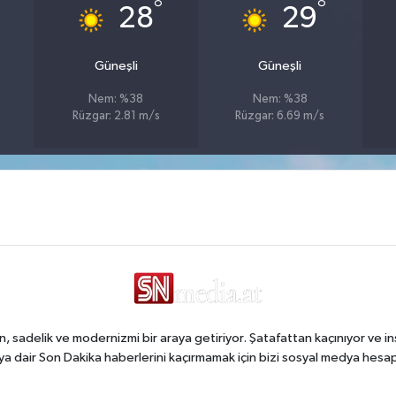
°
°
28
29
Güneşli
Güneşli
Nem: %38
Nem: %38
Rüzgar: 2.81 m/s
Rüzgar: 6.69 m/s
, sadelik ve modernizmi bir araya getiriyor. Şatafattan kaçınıyor ve in
a dair Son Dakika haberlerini kaçırmamak için bizi sosyal medya hesap