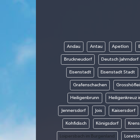
Andau
Antau
Apetlon
Bruckneudorf
Deutsch Jahrndorf
Eisenstadt
Eisenstadt Stadt
Grafenschachen
Grosshöfle
Heiligenbrunn
Heiligenkreuz i
Jennersdorf
Jois
Kaisersdorf
Kohfidisch
Königsdorf
Krens
Loipersbach im Burgenland
Loretto