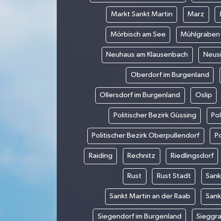
Markt Sankt Martin
Marz
Mörbisch am See
Mühlgraben
Neuhaus am Klausenbach
Neus
Oberdorf im Burgenland
Ollersdorf im Burgenland
Oslip
Politischer Bezirk Güssing
Pol
Politischer Bezirk Oberpullendorf
Po
Raiding
Rechnitz
Riedlingsdorf
Rust
Rust Stadt
Sank
Sankt Martin an der Raab
Sank
Siegendorf im Burgenland
Sieggr