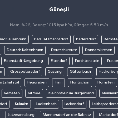
Güneşli
Nem: %26, Basınç: 1015 hpa hPa, Rüzgar: 5.50 m/s
Bad Sauerbrunn
Bad Tatzmannsdorf
Badersdorf
Bernste
Deutsch Kaltenbrunn
Deutschkreutz
Donnerskirchen
Eisenstadt-Umgebung
Eltendorf
Forchtenstein
Fraue
in
Grosspetersdorf
Güssing
Güttenbach
Hackerber
m Lafnitztal
Heugraben
Hirm
Horitschon
Hornstein
Kemeten
Kittsee
Kleinhöflein im Burgenland
Kleinmür
dorf
Kukmirn
Lackenbach
Lackendorf
Leithaproders
Lutzmannsburg
Mannersdorf an der Rabnitz
Mariasdor