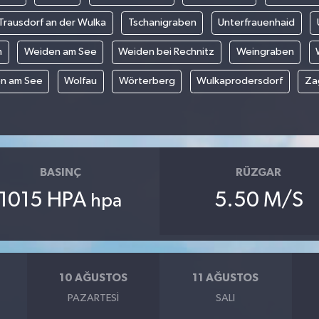
Trausdorf an der Wulka
Tschanigraben
Unterfrauenhaid
m
Weiden am See
Weiden bei Rechnitz
Weingraben
n am See
Wolfau
Wörterberg
Wulkaprodersdorf
Za
BASINÇ
RÜZGAR
1015 HPA
5.50 M/S
hpa
10 AĞUSTOS
11 AĞUSTOS
PAZARTESI
SALI