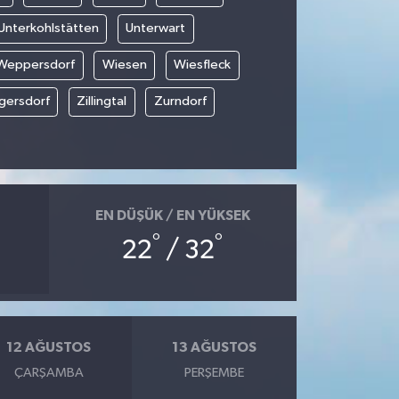
Unterkohlstätten
Unterwart
Weppersdorf
Wiesen
Wiesfleck
gersdorf
Zillingtal
Zurndorf
EN DÜŞÜK / EN YÜKSEK
°
°
22
/ 32
12 AĞUSTOS
13 AĞUSTOS
ÇARŞAMBA
PERŞEMBE