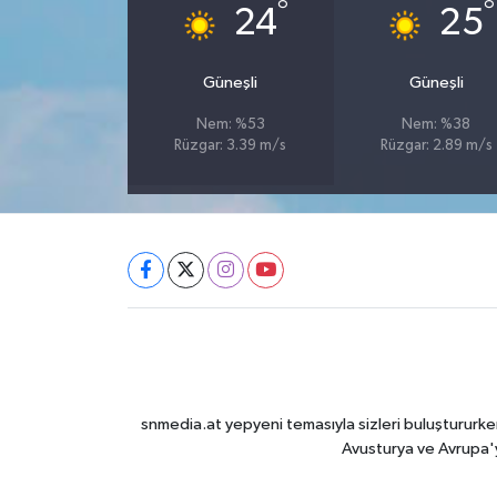
°
°
24
25
Güneşli
Güneşli
Nem: %53
Nem: %38
Rüzgar: 3.39 m/s
Rüzgar: 2.89 m/s
snmedia.at yepyeni temasıyla sizleri buluştururken
Avusturya ve Avrupa'y