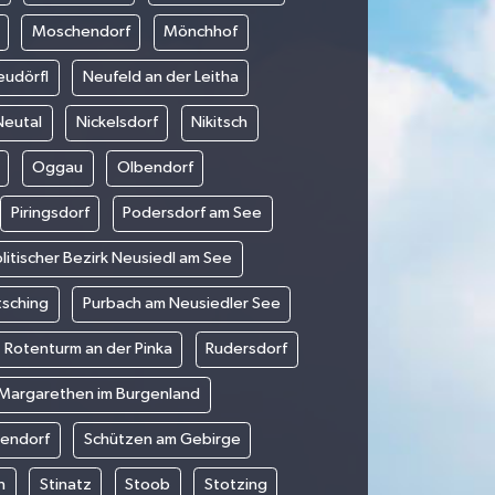
Moschendorf
Mönchhof
eudörfl
Neufeld an der Leitha
Neutal
Nickelsdorf
Nikitsch
Oggau
Olbendorf
Piringsdorf
Podersdorf am See
litischer Bezirk Neusiedl am See
tsching
Purbach am Neusiedler See
Rotenturm an der Pinka
Rudersdorf
 Margarethen im Burgenland
tendorf
Schützen am Gebirge
n
Stinatz
Stoob
Stotzing