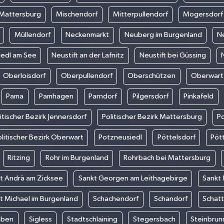
Mattersburg
Mischendorf
Mitterpullendorf
Mogersdorf
Müllendorf
Neckenmarkt
Neuberg im Burgenland
N
iedl am See
Neustift an der Lafnitz
Neustift bei Güssing
Oberloisdorf
Oberpullendorf
Oberschützen
Oberwart
Pama
Pamhagen
Parndorf
Pilgersdorf
Pinkafeld
itischer Bezirk Jennersdorf
Politischer Bezirk Mattersburg
Po
litischer Bezirk Oberwart
Potzneusiedl
Pöttelsdorf
Pöt
Ritzing
Rohr im Burgenland
Rohrbach bei Mattersburg
t Andrä am Zicksee
Sankt Georgen am Leithagebirge
Sankt
t Michael im Burgenland
Schachendorf
Schandorf
Schat
aben
Sigless
Stadtschlaining
Stegersbach
Steinbrun