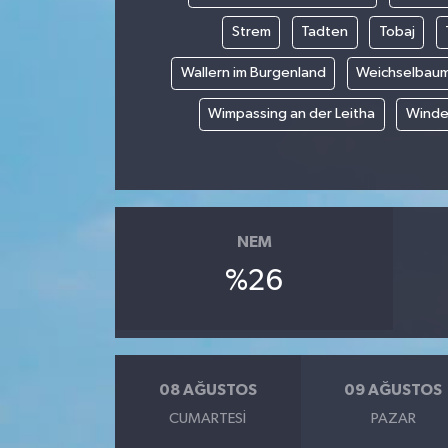
Strem
Tadten
Tobaj
Wallern im Burgenland
Weichselbau
Wimpassing an der Leitha
Winde
NEM
%26
08 AĞUSTOS
09 AĞUSTOS
CUMARTESI
PAZAR