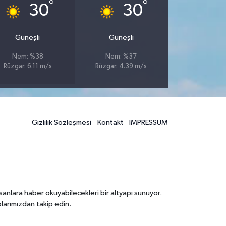
°
°
30
30
Güneşli
Güneşli
Nem: %38
Nem: %37
Rüzgar: 6.11 m/s
Rüzgar: 4.39 m/s
Gizlilik Sözleşmesi
Kontakt
IMPRESSUM
sanlara haber okuyabilecekleri bir altyapı sunuyor.
larımızdan takip edin.