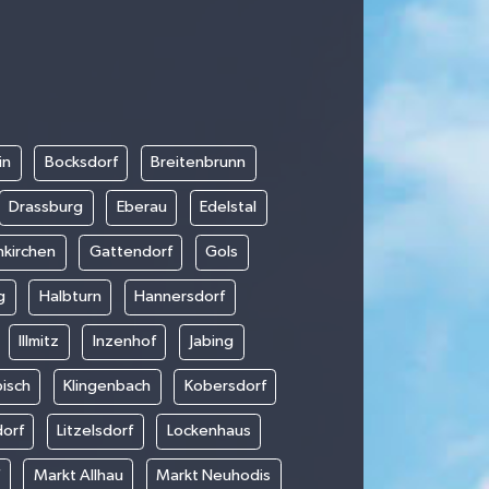
in
Bocksdorf
Breitenbrunn
Drassburg
Eberau
Edelstal
nkirchen
Gattendorf
Gols
g
Halbturn
Hannersdorf
Illmitz
Inzenhof
Jabing
bisch
Klingenbach
Kobersdorf
dorf
Litzelsdorf
Lockenhaus
f
Markt Allhau
Markt Neuhodis