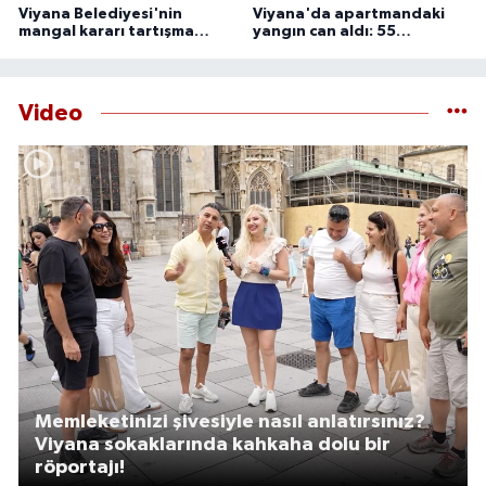
Viyana Belediyesi'nin
Viyana'da apartmandaki
mangal kararı tartışma
yangın can aldı: 55
yarattı
yaşındaki adam ölü
bulundu
Video
Memleketinizi şivesiyle nasıl anlatırsınız?
Viyana sokaklarında kahkaha dolu bir
röportajı!