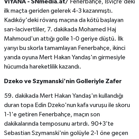
VİYANA - SNmedia.at/
Fenerbahçe, İsviçre'deki
ilk maçta geriden gelerek 4-3 kazanmıştı.
Kadıköy'deki rövanş maçına da kötü başlayan
sarı-lacivertliler, 7. dakikada Mohamed Haj
Mahmoud'un attığı golle 1-0 geriye düştü. İlk
yarıyı bu skorla tamamlayan Fenerbahçe, ikinci
yarıda oyuna Mert Hakan Yandaş'ın girmesiyle
hücumda hareketlilik kazandı.
Dzeko ve Szymanski'nin Golleriyle Zafer
59. dakikada Mert Hakan Yandaş'ın kullandığı
duran topa Edin Dzeko'nun kafa vuruşu ile skoru
1-1'e getiren Fenerbahçe, maçın son
dakikalarında temposunu artırdı. 90+3'te
Sebastian Szymanski'nin golüyle 2-1 öne geçen