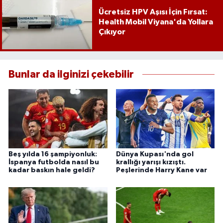
Ücretsiz HPV Aşısı İçin Fırsat:
Health Mobil Viyana'da Yollara
Çıkıyor
Bunlar da ilginizi çekebilir
Beş yılda 16 şampiyonluk:
Dünya Kupası'nda gol
İspanya futbolda nasıl bu
krallığı yarışı kızıştı.
kadar baskın hale geldi?
Peşlerinde Harry Kane var