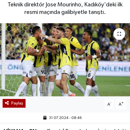
Teknik direktör Jose Mourinho, Kadıköy'deki ilk
resmi maçında galibiyetle tanıştı.
Paylaş
-
+
A
A
31.07.2024 - 08:46