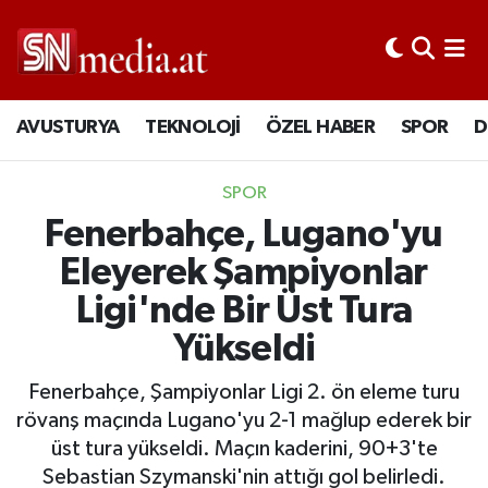
AVUSTURYA
TEKNOLOJİ
ÖZEL HABER
SPOR
D
SPOR
Fenerbahçe, Lugano'yu
Eleyerek Şampiyonlar
Ligi'nde Bir Üst Tura
Yükseldi
Fenerbahçe, Şampiyonlar Ligi 2. ön eleme turu
rövanş maçında Lugano'yu 2-1 mağlup ederek bir
üst tura yükseldi. Maçın kaderini, 90+3'te
Sebastian Szymanski'nin attığı gol belirledi.