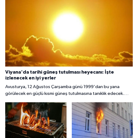
Viyana'da tarihi güneş tutulması heyecanı: İşte
izlenecek en iyi yerler
Avusturya, 12 Ağustos Çarşamba günü 1999'dan bu yana
görülecek en güçlü kısmi güneş tutulmasına tanıklık edecek.
Başkent Viyana'da gökyüzü meraklıları, güneşin yaklaşık yüzde
85 ila 89'unun Ay tarafından örtüleceği bu nadir doğa olayını
izlemek için çeşitli noktalarda bir araya gelecek.