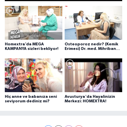
Homextra’da MEGA
Osteoporoz nedir? (Kemik
KAMPANYA sizleri bekliyor!
Erimesi) Dr. med. Mihriban
Pelit anlatıyor...
Hiç anne ve babanıza seni
Avusturya'da Hayalinizin
seviyorum dediniz mi?
Merkezi: HOMEXTRA!