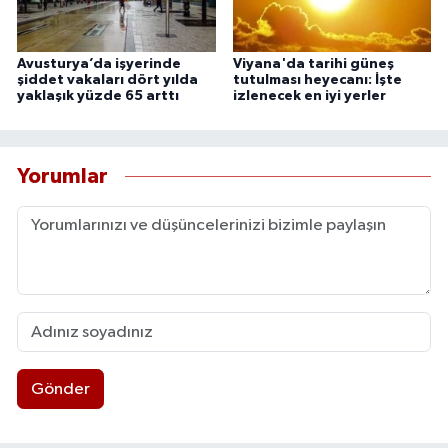
Avusturya’da işyerinde
Viyana'da tarihi güneş
şiddet vakaları dört yılda
tutulması heyecanı: İşte
yaklaşık yüzde 65 arttı
izlenecek en iyi yerler
Yorumlar
Gönder