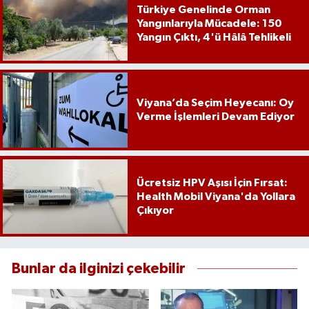
Türkiye Genelinde Orman
Yangınlarıyla Mücadele: 150
Yangın Çıktı, 4'ü Hâlâ Tehlikeli
Viyana’da Seçim Heyecanı: Oy
Verme İşlemleri Devam Ediyor
Ücretsiz HPV Aşısı İçin Fırsat:
Health Mobil Viyana'da Yollara
Çıkıyor
Bunlar da ilginizi çekebilir