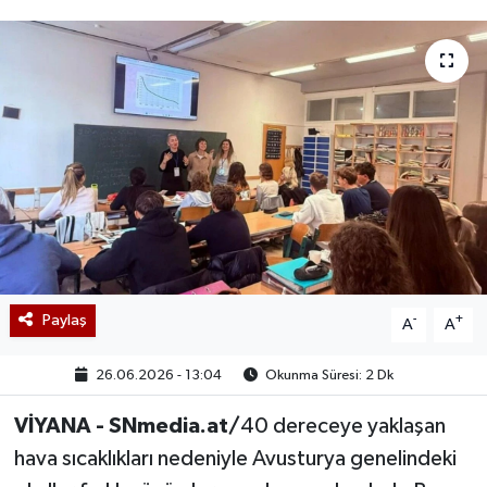
Paylaş
-
+
A
A
26.06.2026 - 13:04
Okunma Süresi: 2 Dk
VİYANA - SNmedia.at/
40 dereceye yaklaşan
hava sıcaklıkları nedeniyle Avusturya genelindeki