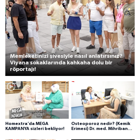
Memleketinizi şivesiyle nasıl anlatırsınız?
Viyana sokaklarında kahkaha dolu bir
röportajı!
Homextra’da MEGA
Osteoporoz nedir? (Kemik
KAMPANYA sizleri bekliyor!
Erimesi) Dr. med. Mihriban
Pelit anlatıyor...