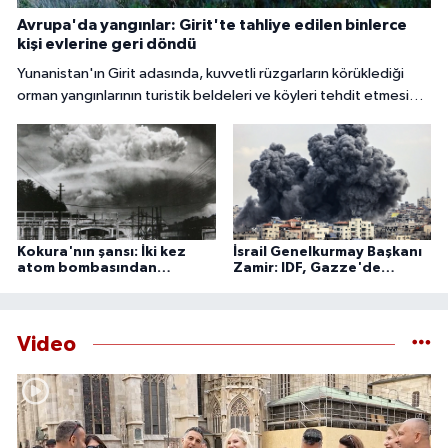
Avrupa'da yangınlar: Girit'te tahliye edilen binlerce
kişi evlerine geri döndü
Yunanistan'ın Girit adasında, kuvvetli rüzgarların körüklediği
orman yangınlarının turistik beldeleri ve köyleri tehdit etmesi
nedeniyle binlerce kişi tahliye edildi.
Kokura'nın şansı: İki kez
İsrail Genelkurmay Başkanı
atom bombasından
Zamir: IDF, Gazze'de
kurtulan şehir
'önleyici' faaliyetlerini
sürdürecek
Video