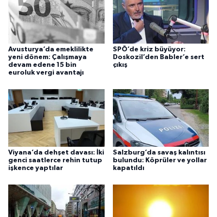
Avusturya’da emeklilikte
SPÖ’de kriz büyüyor:
yeni dönem: Çalışmaya
Doskozil’den Babler’e sert
devam edene 15 bin
çıkış
euroluk vergi avantajı
Viyana’da dehşet davası: İki
Salzburg’da savaş kalıntısı
genci saatlerce rehin tutup
bulundu: Köprüler ve yollar
işkence yaptılar
kapatıldı