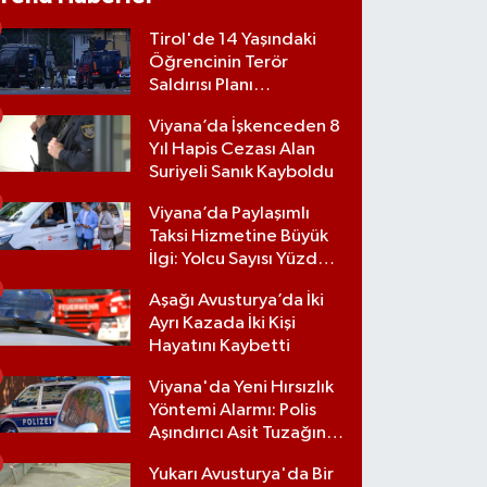
Tirol'de 14 Yaşındaki
Öğrencinin Terör
Saldırısı Planı
Engellendi
Viyana’da İşkenceden 8
Yıl Hapis Cezası Alan
Suriyeli Sanık Kayboldu
Viyana’da Paylaşımlı
Taksi Hizmetine Büyük
İlgi: Yolcu Sayısı Yüzde
70 Arttı
Aşağı Avusturya’da İki
Ayrı Kazada İki Kişi
Hayatını Kaybetti
Viyana'da Yeni Hırsızlık
Yöntemi Alarmı: Polis
Aşındırıcı Asit Tuzağına
Karşı Uyardı
Yukarı Avusturya'da Bir