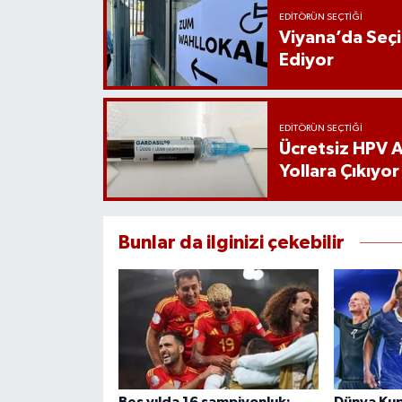
EDITÖRÜN SEÇTIĞI
Viyana’da Seç
Ediyor
EDITÖRÜN SEÇTIĞI
Ücretsiz HPV Aş
Yollara Çıkıyor
Bunlar da ilginizi çekebilir
Beş yılda 16 şampiyonluk:
Dünya Kupa