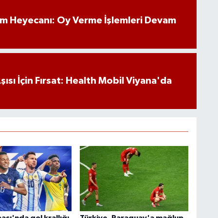
im Heyecanı: Oy Verme İşlemleri Devam
ısı İçin Fırsat: Health Mobil Viyana'da
sı'nda gol krallığı
Türkiye, Paraguay'a mağlup