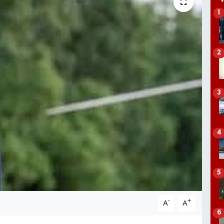
1
2
3
4
5
-
+
A
A
6