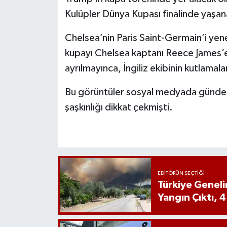
Kulüpler Dünya Kupası finalinde yaşa
Chelsea’nin Paris Saint-Germain’i yen
kupayı Chelsea kaptanı Reece James’
ayrılmayınca, İngiliz ekibinin kutlamalar
Bu görüntüler sosyal medyada gündem
şaşkınlığı dikkat çekmişti.
EDITÖRÜN SEÇTIĞI
Türkiye Genel
Yangın Çıktı, 4