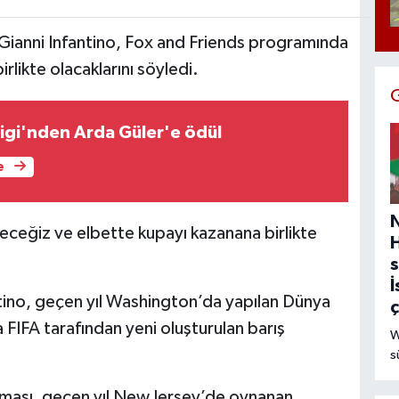
 Gianni Infantino, Fox and Friends programında
rlikte olacaklarını söyledi.
igi'nden Arda Güler'e ödül
e
leyeceğiz ve elbette kupayı kazanana birlikte
s
İ
fantino, geçen yıl Washington’da yapılan Dünya
FIFA tarafından yeni oluşturulan barış
W
s
ç
d
lması, geçen yıl New Jersey’de oynanan