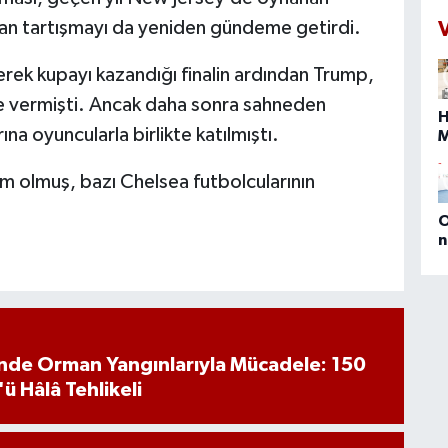
a
nan tartışmayı da yeniden gündeme getirdi.
N
t
erek kupayı kazandığı finalin ardından Trump,
s
e vermişti. Ancak daha sonra sahneden
İ
H
ç
ına oyuncularla birlikte katılmıştı.
s
s
 olmuş, bazı Chelsea futbolcularının
b
O
n
(
E
D
M
P
a
inde Orman Yangınlarıyla Mücadele: 150
'ü Hâlâ Tehlikeli