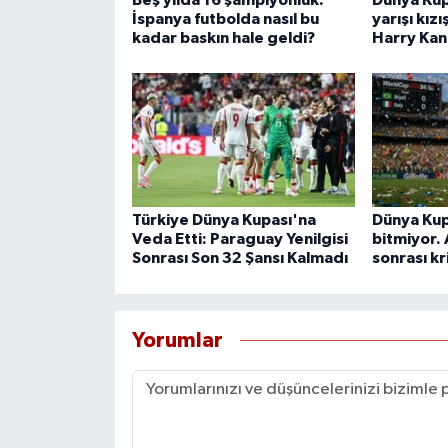
İspanya futbolda nasıl bu
yarışı kız
kadar baskın hale geldi?
Harry Kan
Türkiye Dünya Kupası'na
Dünya Kup
Veda Etti: Paraguay Yenilgisi
bitmiyor.
Sonrası Son 32 Şansı Kalmadı
sonrası kri
Yorumlar