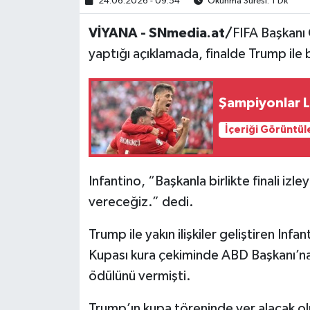
24.06.2026 - 09:54
Okunma Süresi: 1 Dk
VİYANA - SNmedia.at/
FIFA Başkanı
yaptığı açıklamada, finalde Trump ile bi
Şampiyonlar L
İçeriği Görüntül
Infantino, “Başkanla birlikte finali iz
vereceğiz.” dedi.
Trump ile yakın ilişkiler geliştiren In
Kupası kura çekiminde ABD Başkanı’na 
ödülünü vermişti.
Trump’ın kupa töreninde yer alacak o