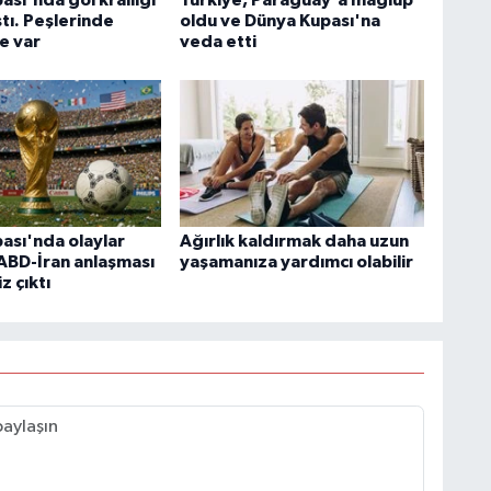
ıştı. Peşlerinde
oldu ve Dünya Kupası'na
e var
veda etti
ası'nda olaylar
Ağırlık kaldırmak daha uzun
 ABD-İran anlaşması
yaşamanıza yardımcı olabilir
z çıktı