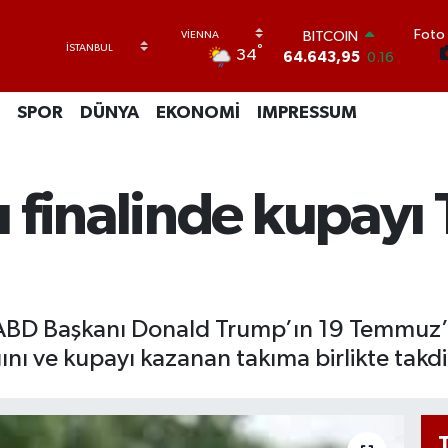
Foto 
BITCOIN
°
34
64.643,95
0.16
DOLAR
47,6006
0.06
SPOR
DÜNYA
EKONOMİ
IMPRESSUM
EURO
55,0250
0.02
STERLİN
64,2398
0.2
 finalinde kupayı
GRAM ALTIN
6500.87
0.12
BİST100
13.799
70
, ABD Başkanı Donald Trump’ın 19 Temmuz
ını ve kupayı kazanan takıma birlikte takdi