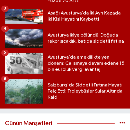
Yüzde 70 Arttı
3
Aşağı Avusturya’da İki Ayrı Kazada
İki Kişi Hayatını Kaybetti
4
Avusturya ikiye bölündü: Doğuda
rekor sıcaklık, batıda şiddetli fırtına
5
Avusturya’da emeklilikte yeni
dönem: Çalışmaya devam edene 15
bin euroluk vergi avantajı
6
Salzburg'da Şiddetli Fırtına Hayatı
Felç Etti: Troleybüsler Sular Altında
Kaldı
Günün Manşetleri