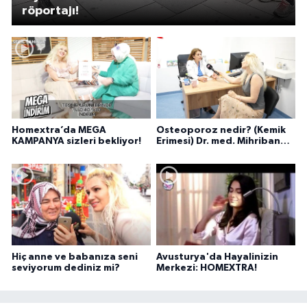
röportajı!
Homextra’da MEGA
Osteoporoz nedir? (Kemik
KAMPANYA sizleri bekliyor!
Erimesi) Dr. med. Mihriban
Pelit anlatıyor...
Hiç anne ve babanıza seni
Avusturya'da Hayalinizin
seviyorum dediniz mi?
Merkezi: HOMEXTRA!