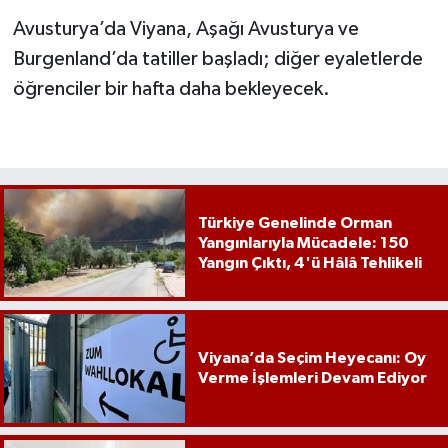
Avusturya’da Viyana, Aşağı Avusturya ve
Burgenland’da tatiller başladı; diğer eyaletlerde
öğrenciler bir hafta daha bekleyecek.
Türkiye Genelinde Orman
Yangınlarıyla Mücadele: 150
Yangın Çıktı, 4'ü Hâlâ Tehlikeli
Viyana’da Seçim Heyecanı: Oy
Verme İşlemleri Devam Ediyor