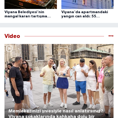
Viyana Belediyesi'nin
Viyana'da apartmandaki
mangal kararı tartışma
yangın can aldı: 55
yarattı
yaşındaki adam ölü
bulundu
Video
Memleketinizi şivesiyle nasıl anlatırsınız?
Viyana sokaklarında kahkaha dolu bir