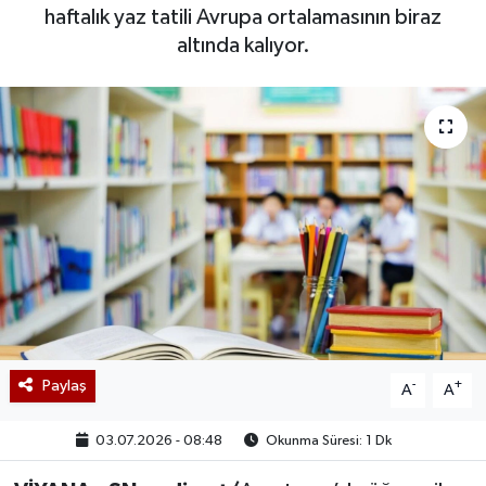
haftalık yaz tatili Avrupa ortalamasının biraz
altında kalıyor.
Paylaş
-
+
A
A
03.07.2026 - 08:48
Okunma Süresi: 1 Dk