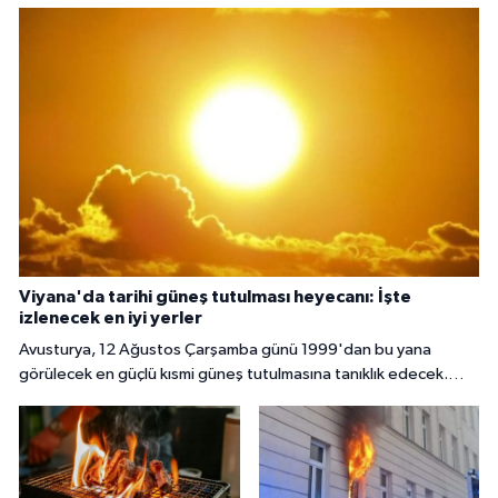
Viyana'da tarihi güneş tutulması heyecanı: İşte
izlenecek en iyi yerler
Avusturya, 12 Ağustos Çarşamba günü 1999'dan bu yana
görülecek en güçlü kısmi güneş tutulmasına tanıklık edecek.
Başkent Viyana'da gökyüzü meraklıları, güneşin yaklaşık yüzde
85 ila 89'unun Ay tarafından örtüleceği bu nadir doğa olayını
izlemek için çeşitli noktalarda bir araya gelecek.