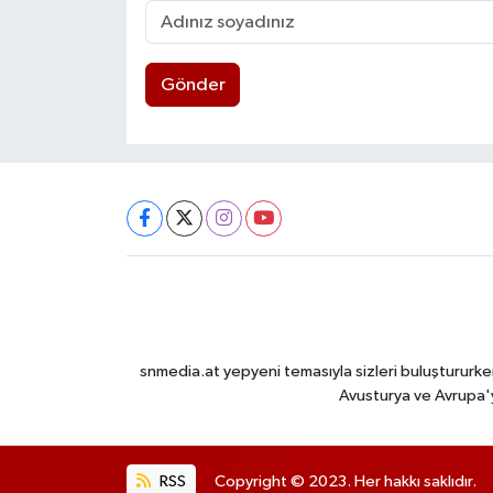
Gönder
snmedia.at yepyeni temasıyla sizleri buluştururken
Avusturya ve Avrupa'y
RSS
Copyright © 2023. Her hakkı saklıdır.