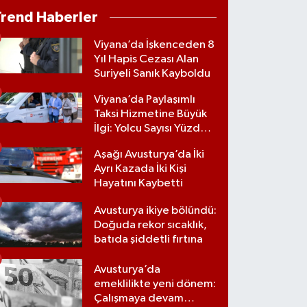
Trend Haberler
Viyana’da İşkenceden 8
Yıl Hapis Cezası Alan
Suriyeli Sanık Kayboldu
Viyana’da Paylaşımlı
Taksi Hizmetine Büyük
İlgi: Yolcu Sayısı Yüzde
70 Arttı
Aşağı Avusturya’da İki
Ayrı Kazada İki Kişi
Hayatını Kaybetti
Avusturya ikiye bölündü:
Doğuda rekor sıcaklık,
batıda şiddetli fırtına
Avusturya’da
emeklilikte yeni dönem:
Çalışmaya devam