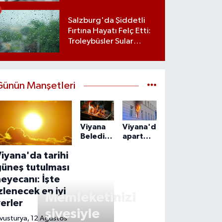
edene 15 bin euroluk
vergi avantajı
Salzburg'da Şiddetli
Fırtına Hayatı Felç Etti:
Troleybüsler Sular
Altında Kaldı
Günün Manşetleri
Viyana
Viyana'da
Belediyesi'nin
apartmandaki
mangal
yangın
iyana'da tarihi
kararı
can aldı:
tartışma
55
güneş tutulması
yarattı
yaşındaki
eyecanı: İşte
adam
zlenecek en iyi
ölü
Memleketinizi
erler
bulundu
şivesiyle
vusturya, 12 Ağustos