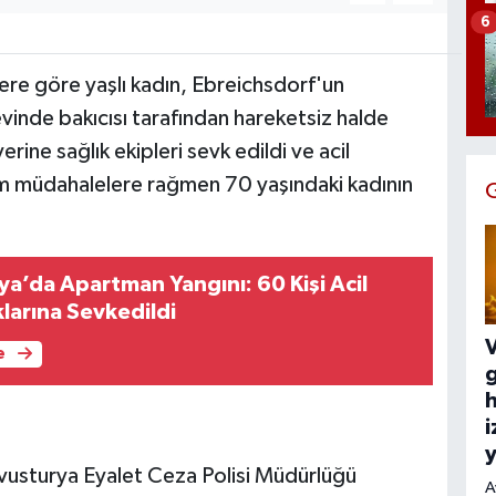
6
ilere göre yaşlı kadın, Ebreichsdorf'un
vinde bakıcısı tarafından hareketsiz halde
erine sağlık ekipleri sevk edildi ve acil
üm müdahalelere rağmen 70 yaşındaki kadının
ya’da Apartman Yangını: 60 Kişi Acil
larına Sevkedildi
V
e
h
i
y
vusturya Eyalet Ceza Polisi Müdürlüğü
A