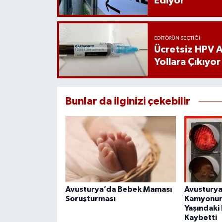
Ediyor
EDITÖRÜN SEÇTIĞI
Ücretsiz HPV Aş
Yollara Çıkıyor
Bunlar da ilginizi çekebilir
Avusturya’da Bebek Maması
Avusturya
Soruşturması
Kamyonun 
Yaşındaki 
Kaybetti