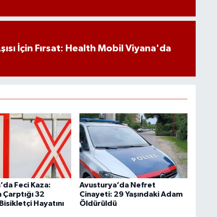
ısı İçin Fırsat: Health Mobil Viyana'da
’da Feci Kaza:
Avusturya’da Nefret
Çarptığı 32
Cinayeti: 29 Yaşındaki Adam
Bisikletçi Hayatını
Öldürüldü