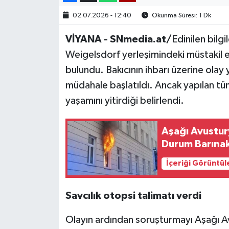
02.07.2026 - 12:40
Okunma Süresi: 1 Dk
VİYANA - SNmedia.at/
Edinilen bilg
Weigelsdorf yerleşimindeki müstakil e
bulundu. Bakıcının ihbarı üzerine olay y
müdahale başlatıldı. Ancak yapılan t
yaşamını yitirdiği belirlendi.
Aşağı Avustur
Durum Barınak
İçeriği Görüntül
Savcılık otopsi talimatı verdi
Olayın ardından soruşturmayı Aşağı A