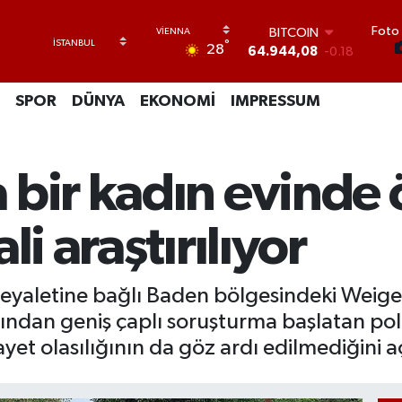
BITCOIN
64.944,08
-0.18
Foto 
°
DOLAR
28
47,7436
0.18
EURO
SPOR
DÜNYA
EKONOMİ
IMPRESSUM
55,2510
0.32
STERLİN
64,4811
0.38
GRAM ALTIN
 bir kadın evinde 
6660.55
0.03
BİST100
13.779
-14
li araştırılıyor
eyaletine bağlı Baden bölgesindeki Weigel
ından geniş çaplı soruşturma başlatan poli
ayet olasılığının da göz ardı edilmediğini a