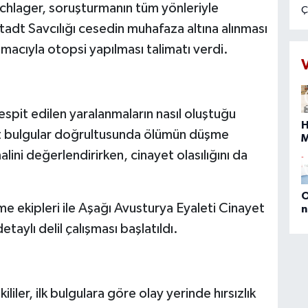
chlager, soruşturmanın tüm yönleriyle
Ç
1
dt Savcılığı cesedin muhafaza altına alınması
g
macıyla otopsi yapılması talimatı verdi.
k
t
B
g
spit edilen yaralanmaların nasıl oluştuğu
g
H
8
ut bulgular doğrultusunda ölümün düşme
t
ini değerlendirirken, cinayet olasılığını da
b
s
i
b
n
O
me ekipleri ile Aşağı Avusturya Eyaleti Cinayet
g
n
(
aylı delil çalışması başlatıldı.
E
D
M
P
a
iler, ilk bulgulara göre olay yerinde hırsızlık