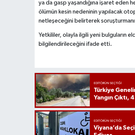
ya da gasp yaşandığına işaret eden her
ölümün kesin nedeninin yapılacak otop
netleşeceğini belirterek soruşturmanı
Yetkililer, olayla ilgili yeni bulguları
bilgilendirileceğini ifade etti.
EDITÖRÜN SEÇTIĞI
Türkiye Genel
Yangın Çıktı, 4
EDITÖRÜN SEÇTIĞI
Viyana’da Seç