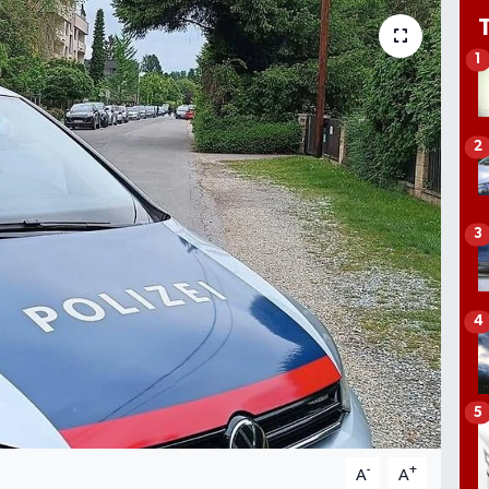
1
2
3
4
5
-
+
A
A