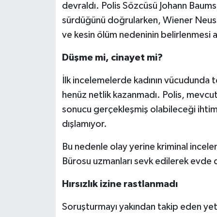
devraldı. Polis Sözcüsü Johann Baums
sürdüğünü doğrularken, Wiener Neusta
ve kesin ölüm nedeninin belirlenmesi a
Düşme mi, cinayet mi?
İlk incelemelerde kadının vücudunda te
henüz netlik kazanmadı. Polis, mevc
sonucu gerçekleşmiş olabileceği ihtimal
dışlamıyor.
Bu nedenle olay yerine kriminal incele
Bürosu uzmanları sevk edilerek evde det
Hırsızlık izine rastlanmadı
Soruşturmayı yakından takip eden yetkil