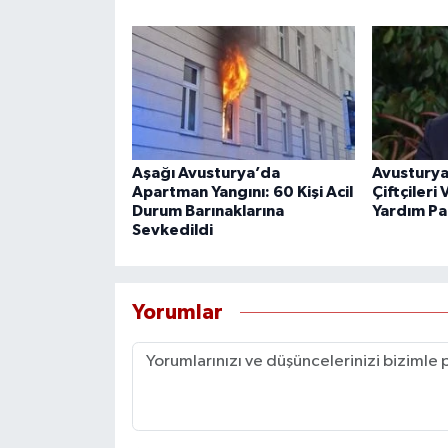
Aşağı Avusturya’da
Avusturya
Apartman Yangını: 60 Kişi Acil
Çiftçiler
Durum Barınaklarına
Yardım Pa
Sevkedildi
Yorumlar