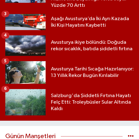
Yüzde 70 Arttı
3
Aşağı Avusturya’da İki Ayrı Kazada
İki Kişi Hayatını Kaybetti
4
Avusturya ikiye bölündü: Doğuda
rekor sıcaklık, batıda şiddetli fırtına
5
Avusturya Tarihi Sıcağa Hazırlanıyor:
13 Yıllık Rekor Bugün Kırılabilir
6
Salzburg'da Şiddetli Fırtına Hayatı
Felç Etti: Troleybüsler Sular Altında
Kaldı
Günün Manşetleri