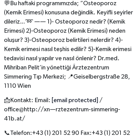
💬Bu haftaki programımızda; “Osteoporoz
(Kemik Erimesi) konusuna değindik. Keyifli seyirler
dileriz…➿ —— 1)- Osteoporoz nedir? (Kemik
Erimesi) 2)-Osteoporoz (Kemik Erimesi) neden
oluşur? 3)-Osteoporoz belirtileri nelerdir? 4)-
Kemik erimesi nasıl teşhis edilir? 5)-Kemik erimesi
tedavisi nasıl yapılır ve nasıl önlenir? Dr.med.
Mihriban Pelit’in yönettiği Ärztezentrum
Simmering Tıp Merkezi; 📍Geiselbergstraße 28,
1110 Wien
📩Kontakt: Email:
[email protected]
/
office@http://xn—rztezentrum-simmering-
41b.at/
📞Telefon:+43 (1) 201 52 90 Fax:+43 (1) 201 52