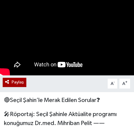
Paylaş
-
+
A
A
🔴Seçil Şahin’le Merak Edilen Sorular❓
🎤Röportaj: Seçil Şahinle Aktüalite programı
konuğumuz Dr.med. Mihriban Pelit ——