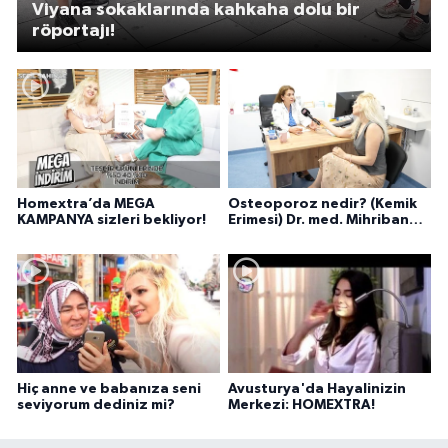
Viyana sokaklarında kahkaha dolu bir
röportajı!
Homextra’da MEGA
Osteoporoz nedir? (Kemik
KAMPANYA sizleri bekliyor!
Erimesi) Dr. med. Mihriban
Pelit anlatıyor...
Hiç anne ve babanıza seni
Avusturya'da Hayalinizin
seviyorum dediniz mi?
Merkezi: HOMEXTRA!