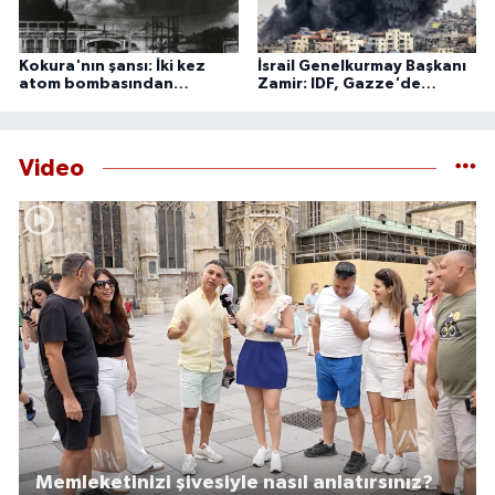
Kokura'nın şansı: İki kez
İsrail Genelkurmay Başkanı
atom bombasından
Zamir: IDF, Gazze'de
kurtulan şehir
'önleyici' faaliyetlerini
sürdürecek
Video
Memleketinizi şivesiyle nasıl anlatırsınız?