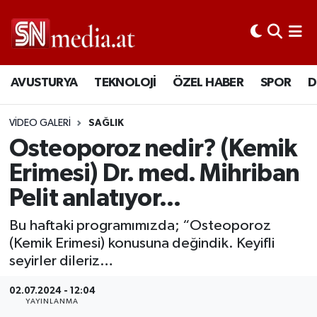
AVUSTURYA
TEKNOLOJİ
ÖZEL HABER
SPOR
D
VIDEO GALERI
SAĞLIK
Osteoporoz nedir? (Kemik
Erimesi) Dr. med. Mihriban
Pelit anlatıyor...
Bu haftaki programımızda; “Osteoporoz
(Kemik Erimesi) konusuna değindik. Keyifli
seyirler dileriz…
02.07.2024 - 12:04
YAYINLANMA