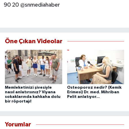
90 20 @snmediahaber
Öne Çıkan Videolar
Memleketinizi şivesiyle
Osteoporoz nedir? (Kemik
nasıl anlatırsınız? Viyana
Erimesi) Dr. med. Mihriban
sokaklarında kahkaha dolu
Pelit anlatıyor...
bir röportajı!
Yorumlar