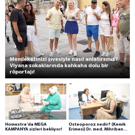
Memleketinizi şivesiyle nasıl anlatırsınız?
Viyana sokaklarında kahkaha dolu bir
röportajı!
Homextra’da MEGA
Osteoporoz nedir? (Kemik
KAMPANYA sizleri bekliyor!
Erimesi) Dr. med. Mihriban
Pelit anlatıyor...