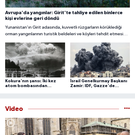
Avrupa'da yangınlar: Girit'te tahliye edilen binlerce
kişi evlerine geri döndü
Yunanistan'ın Girit adasında, kuvvetli rüzgarların körüklediği
orman yangınlarının turistik beldeleri ve köyleri tehdit etmesi
nedeniyle binlerce kişi tahliye edildi.
Kokura'nın şansı: İki kez
İsrail Genelkurmay Başkanı
atom bombasından
Zamir: IDF, Gazze'de
kurtulan şehir
'önleyici' faaliyetlerini
sürdürecek
Video