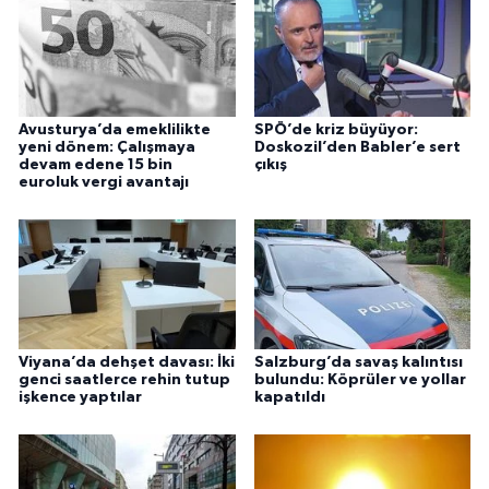
Avusturya’da emeklilikte
SPÖ’de kriz büyüyor:
yeni dönem: Çalışmaya
Doskozil’den Babler’e sert
devam edene 15 bin
çıkış
euroluk vergi avantajı
Viyana’da dehşet davası: İki
Salzburg’da savaş kalıntısı
genci saatlerce rehin tutup
bulundu: Köprüler ve yollar
işkence yaptılar
kapatıldı