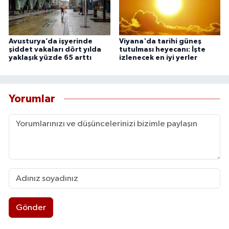
Avusturya’da işyerinde
Viyana'da tarihi güneş
şiddet vakaları dört yılda
tutulması heyecanı: İşte
yaklaşık yüzde 65 arttı
izlenecek en iyi yerler
Yorumlar
Gönder