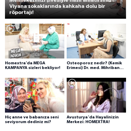
Memleketinizi şivesiyle nasıl anlatırsınız?
Viyana sokaklarında kahkaha dolu bir
röportajı!
Homextra’da MEGA
Osteoporoz nedir? (Kemik
KAMPANYA sizleri bekliyor!
Erimesi) Dr. med. Mihriban
Pelit anlatıyor...
Hiç anne ve babanıza seni
Avusturya'da Hayalinizin
seviyorum dediniz mi?
Merkezi: HOMEXTRA!