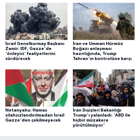
İsrail Genelkurmay Başkanı
İran ve Umman Hürmüz
Zamir: IDF, Gazze'de
Boğazı anlaşması
'önleyici' faaliyetlerini
hazırlığında, Trump
sürdürecek
Tahran'ın kontrolüne karşı
Netanyahu: Hamas
İran Dışişleri Bakanlığı
silahsızlandırılmadan İsrail
Trump’ı yalanladı: 'ABD ile
Gazze'den çekilmeyecek
hiçbir müzakere
yürütülmüyor'