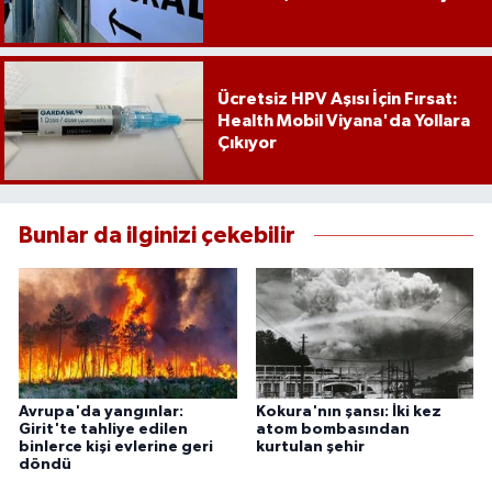
Ücretsiz HPV Aşısı İçin Fırsat:
Health Mobil Viyana'da Yollara
Çıkıyor
Bunlar da ilginizi çekebilir
Avrupa'da yangınlar:
Kokura'nın şansı: İki kez
Girit'te tahliye edilen
atom bombasından
binlerce kişi evlerine geri
kurtulan şehir
döndü