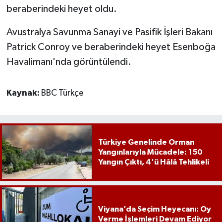
beraberindeki heyet oldu.
Avustralya Savunma Sanayi ve Pasifik İşleri Bakanı
Patrick Conroy ve beraberindeki heyet Esenboğa
Havalimanı'nda görüntülendi.
Kaynak:
BBC Türkçe
Türkiye Genelinde Orman
Yangınlarıyla Mücadele: 150
Yangın Çıktı, 4'ü Hâlâ Tehlikeli
Viyana’da Seçim Heyecanı: Oy
Verme İşlemleri Devam Ediyor