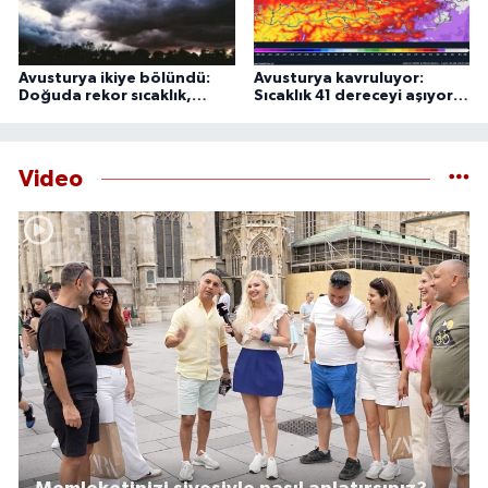
Avusturya ikiye bölündü:
Avusturya kavruluyor:
Doğuda rekor sıcaklık,
Sıcaklık 41 dereceyi aşıyor,
batıda şiddetli fırtına
uzmanlardan 44 derece
uyarısı
Video