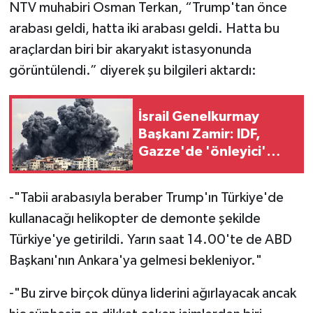
NTV muhabiri Osman Terkan, “Trump'tan önce
arabası geldi, hatta iki arabası geldi. Hatta bu
araçlardan biri bir akaryakıt istasyonunda
görüntülendi.” diyerek şu bilgileri aktardı:
İsrail Genelkurmay
Başkanı Zamir: IDF,
Gazze'de 'önleyici'
faaliyetlerini
sürdürecek
-"Tabii arabasıyla beraber Trump'ın Türkiye'de
kullanacağı helikopter de demonte şekilde
Türkiye'ye getirildi. Yarın saat 14.00'te de ABD
Başkanı'nın Ankara'ya gelmesi bekleniyor."
-"Bu zirve birçok dünya liderini ağırlayacak ancak