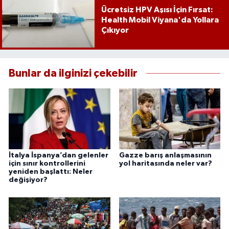
Ücretsiz HPV Aşısı İçin Fırsat:
Health Mobil Viyana'da Yollara
Çıkıyor
Bunlar da ilginizi çekebilir
İtalya İspanya’dan gelenler
Gazze barış anlaşmasının
için sınır kontrollerini
yol haritasında neler var?
yeniden başlattı: Neler
değişiyor?