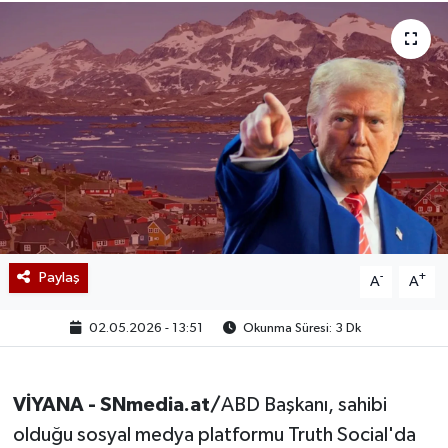
Paylaş
-
+
A
A
02.05.2026 - 13:51
Okunma Süresi: 3 Dk
VİYANA - SNmedia.at/
ABD Başkanı, sahibi
olduğu sosyal medya platformu Truth Social'da