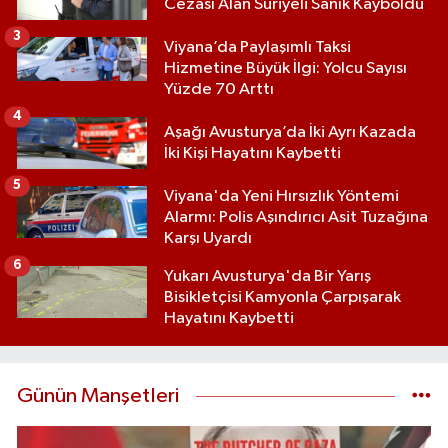
Cezası Alan Suriyeli Sanık Kayboldu
3
Viyana’da Paylaşımlı Taksi
Hizmetine Büyük İlgi: Yolcu Sayısı
Yüzde 70 Arttı
4
Aşağı Avusturya’da İki Ayrı Kazada
İki Kişi Hayatını Kaybetti
5
Viyana'da Yeni Hırsızlık Yöntemi
Alarmı: Polis Aşındırıcı Asit Tuzağına
Karşı Uyardı
6
Yukarı Avusturya'da Bir Yarış
Bisikletçisi Kamyonla Çarpışarak
Hayatını Kaybetti
Günün Manşetleri