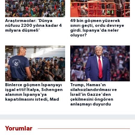
Araştırmacılar: 'Dünya
49 bin göçmen yüzerek
nüfusu 2200 yılına kadar 4
sınırı geçti, ordu devreye
milyara düşmeli'
girdi. İspanya'da neler
oluyor?
Binlerce göçmen İspanyayı
Trump, Hamas'ın
işgal etti! İtalya, Schengen
silahsızlandırılması ve
alanının İspanya'ya
İsrail'in Gazze'den
kapatılmasını istedi, Mad
çekilmesini öngören
anlaşmayı duyurdu
Yorumlar