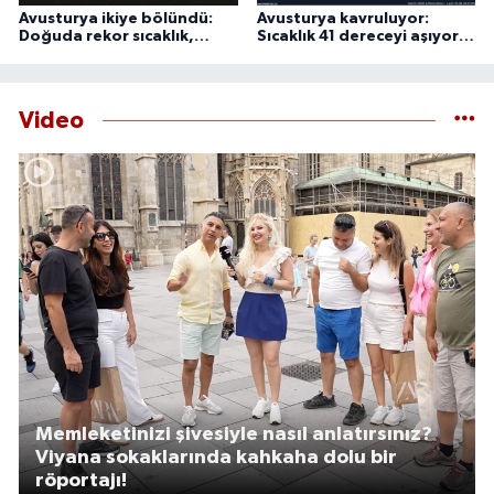
Avusturya ikiye bölündü:
Avusturya kavruluyor:
Doğuda rekor sıcaklık,
Sıcaklık 41 dereceyi aşıyor,
batıda şiddetli fırtına
uzmanlardan 44 derece
uyarısı
Video
Memleketinizi şivesiyle nasıl anlatırsınız?
Viyana sokaklarında kahkaha dolu bir
röportajı!