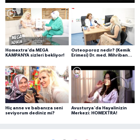
Homextra’da MEGA
Osteoporoz nedir? (Kemik
KAMPANYA sizleri bekliyor!
Erimesi) Dr. med. Mihriban
Pelit anlatıyor...
Hiç anne ve babanıza seni
Avusturya'da Hayalinizin
seviyorum dediniz mi?
Merkezi: HOMEXTRA!