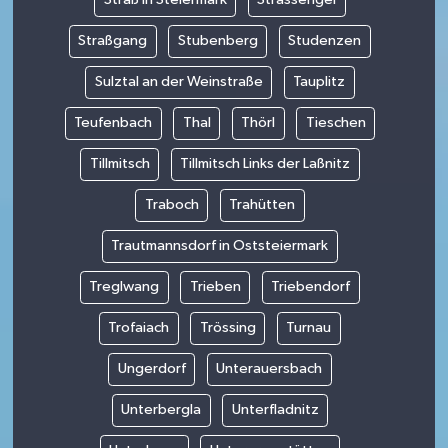
Straßgang
Stubenberg
Studenzen
Sulztal an der Weinstraße
Tauplitz
Teufenbach
Thal
Thörl
Tieschen
Tillmitsch
Tillmitsch Links der Laßnitz
Traboch
Trahütten
Trautmannsdorf in Oststeiermark
Treglwang
Trieben
Triebendorf
Trofaiach
Trössing
Turnau
Ungerdorf
Unterauersbach
Unterbergla
Unterfladnitz