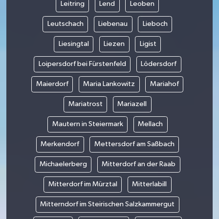
Leitring
Lend
Leoben
Leutschach
Liebenau
Lieboch
Liesingtal
Liezen
Ligist
Loipersdorf bei Fürstenfeld
Lödersdorf
Maierdorf
Maria Lankowitz
Mariahof
Mariatrost
Mariazell
Mautern in Steiermark
Mellach
Merkendorf
Mettersdorf am Saßbach
Michaelerberg
Mitterdorf an der Raab
Mitterdorf im Mürztal
Mitterlabill
Mitterndorf im Steirischen Salzkammergut