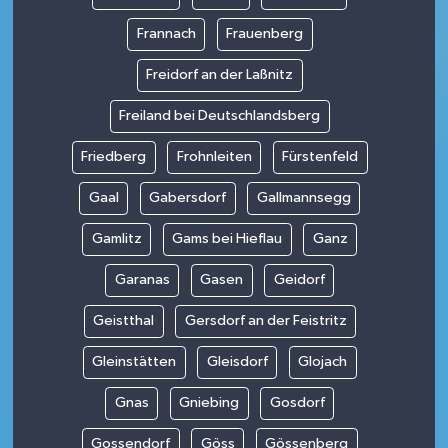
Frannach
Frauenberg
Freidorf an der Laßnitz
Freiland bei Deutschlandsberg
Friedberg
Frohnleiten
Fürstenfeld
Gaal
Gabersdorf
Gallmannsegg
Gamlitz
Gams bei Hieflau
Ganz
Garanas
Gasen
Geidorf
Geistthal
Gersdorf an der Feistritz
Gleinstätten
Gleisdorf
Glojach
Gnas
Gniebing
Gosdorf
Gossendorf
Göss
Gössenberg