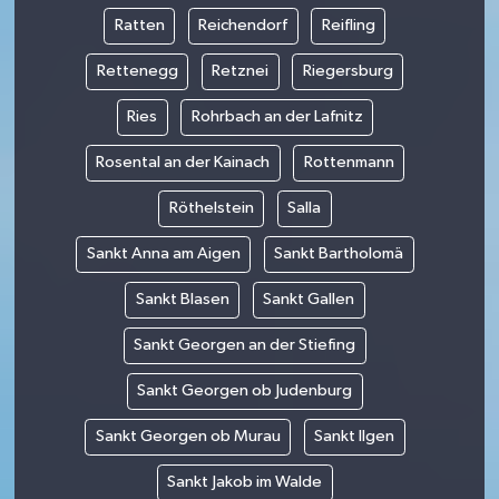
Ratten
Reichendorf
Reifling
Rettenegg
Retznei
Riegersburg
Ries
Rohrbach an der Lafnitz
Rosental an der Kainach
Rottenmann
Röthelstein
Salla
Sankt Anna am Aigen
Sankt Bartholomä
Sankt Blasen
Sankt Gallen
Sankt Georgen an der Stiefing
Sankt Georgen ob Judenburg
Sankt Georgen ob Murau
Sankt Ilgen
Sankt Jakob im Walde