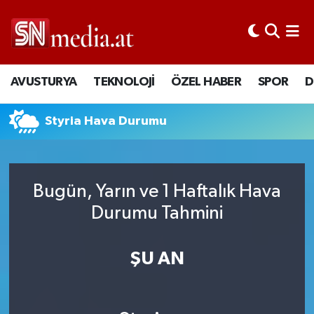
AVUSTURYA
TEKNOLOJİ
ÖZEL HABER
SPOR
D
Styria Hava Durumu
Bugün, Yarın ve 1 Haftalık Hava
Durumu Tahmini
ŞU AN