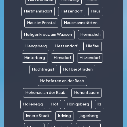
Hartmannsdorf
Hatzendorf
Haus
Haus im Ennstal
Hausmannstätten
Heiligenkreuz am Waasen
Heimschuh
Hengsberg
Hetzendorf
Hieflau
Hinterberg
Hirnsdorf
Hitzendorf
Hochtregist
Hof bei Straden
Hofstätten an der Raab
Hohenau an der Raab
Hohentauern
Hollenegg
Höf
Hönigsberg
Ilz
Innere Stadt
Irdning
Jagerberg