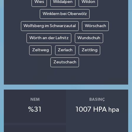
Wies
Wildalpen
Wildon
Winklern bei Oberwölz
Wolfsberg im Schwarzautal
Wörschach
Wörth an der Lafnitz
Wundschuh
Zeltweg
Zerlach
Zettling
Zeutschach
NEM
BASINÇ
%31
1007 HPA
hpa