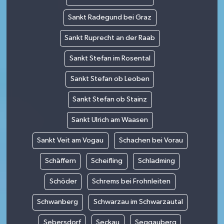
Sankt Radegund bei Graz
Sankt Ruprecht an der Raab
Sankt Stefan im Rosental
Sankt Stefan ob Leoben
Sankt Stefan ob Stainz
Sankt Ulrich am Waasen
Sankt Veit am Vogau
Schachen bei Vorau
Schäffern
Scheifling
Schladming
Schöder
Schrems bei Frohnleiten
Schwanberg
Schwarzau im Schwarzautal
Sebersdorf
Seckau
Seggauberg