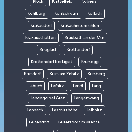
Klöch
Knittelfeld
Kobenz
Kohlberg
Kohlschwarz
Köflach
Krakaudorf
Krakauhintermühlen
Krakauschatten
Kraubath an der Mur
Krieglach
Krottendorf
Krottendorf bei Ligist
Krumegg
Krusdorf
Kulm am Zirbitz
Kumberg
Labuch
Lafnitz
Landl
Lang
Langegg bei Graz
Langenwang
Lannach
Lassnitzhöhe
Leibnitz
Leitendorf
Leitersdorf im Raabtal