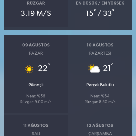
RÜZGAR
EN DÜŞÜK / EN YÜKSEK
°
°
3.19 M/S
15
/ 33
09 AĞUSTOS
10 AĞUSTOS
PAZAR
PAZARTESI
°
°
22
21
Güneşli
Parçalı Bulutlu
Nem: %56
Nem: %64
Rüzgar: 9.00 m/s
Rüzgar: 8.50 m/s
11 AĞUSTOS
12 AĞUSTOS
SALI
ÇARŞAMBA