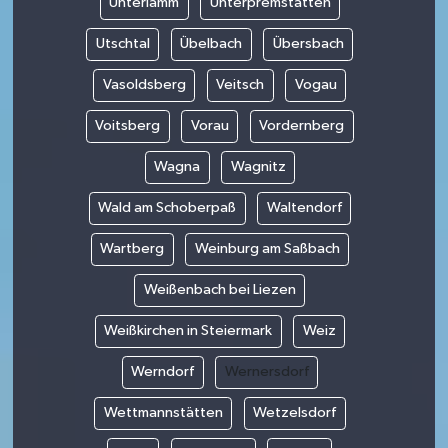
Unterlamm
Unterpremstätten
Utschtal
Übelbach
Übersbach
Vasoldsberg
Veitsch
Vogau
Voitsberg
Vorau
Vordernberg
Wagna
Wagnitz
Wald am Schoberpaß
Waltendorf
Wartberg
Weinburg am Saßbach
Weißenbach bei Liezen
Weißkirchen in Steiermark
Weiz
Werndorf
Wernersdorf
Wettmannstätten
Wetzelsdorf