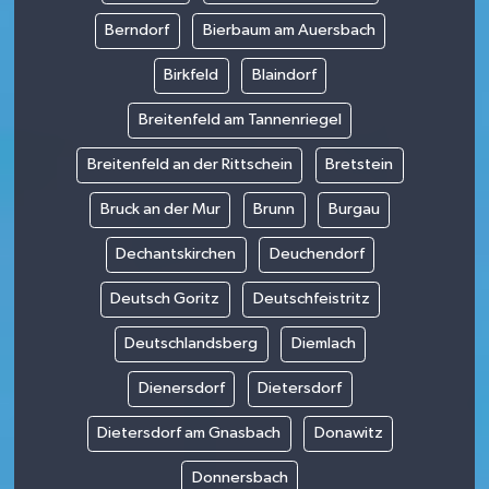
Berndorf
Bierbaum am Auersbach
Birkfeld
Blaindorf
Breitenfeld am Tannenriegel
Breitenfeld an der Rittschein
Bretstein
Bruck an der Mur
Brunn
Burgau
Dechantskirchen
Deuchendorf
Deutsch Goritz
Deutschfeistritz
Deutschlandsberg
Diemlach
Dienersdorf
Dietersdorf
Dietersdorf am Gnasbach
Donawitz
Donnersbach