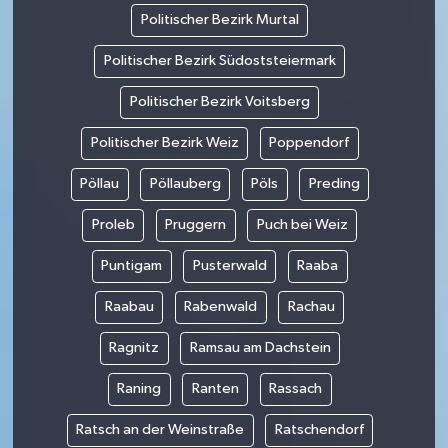
Politischer Bezirk Murtal
Politischer Bezirk Südoststeiermark
Politischer Bezirk Voitsberg
Politischer Bezirk Weiz
Poppendorf
Pöllau
Pöllauberg
Pöls
Preding
Proleb
Pruggern
Puch bei Weiz
Puntigam
Pusterwald
Raaba
Raabau
Rabenwald
Rachau
Ragnitz
Ramsau am Dachstein
Raning
Ranten
Rassach
Ratsch an der Weinstraße
Ratschendorf