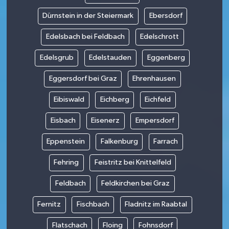
Dürnstein in der Steiermark
Ebersdorf
Edelsbach bei Feldbach
Edelschrott
Edelsgrub
Edelstauden
Eggenberg
Eggersdorf bei Graz
Ehrenhausen
Eibiswald
Eichberg
Eichfeld
Eisbach
Eisenerz
Empersdorf
Eppenstein
Falkenburg
Farrach
Fehring
Feistritz bei Knittelfeld
Feldbach
Feldkirchen bei Graz
Fernitz
Fischbach
Fladnitz im Raabtal
Flatschach
Floing
Fohnsdorf