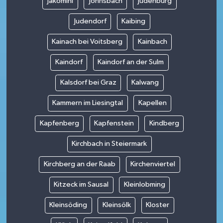
Jakomini
Johnsbach
Judenburg
Judendorf
Kaibing
Kainach bei Voitsberg
Kainbach
Kaindorf
Kaindorf an der Sulm
Kalsdorf bei Graz
Kalwang
Kammern im Liesingtal
Kapellen
Kapfenberg
Kapfenstein
Kindberg
Kirchbach in Steiermark
Kirchberg an der Raab
Kirchenviertel
Kitzeck im Sausal
Kleinlobming
Kleinsöding
Kleinsölk
Kloster