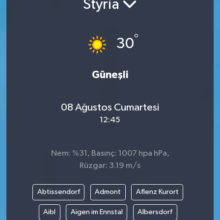
Styria
°
30
Güneşli
08 Ağustos Cumartesi
12:45
Nem: %31, Basınç: 1007 hpa hPa,
Rüzgar: 3.19 m/s
Abtissendorf
Admont
Aflenz Kurort
Aibl
Aigen im Ennstal
Albersdorf