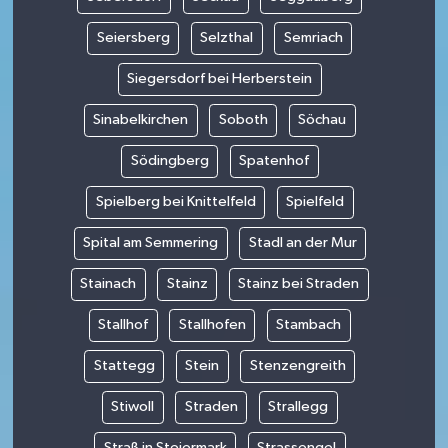
Seiersberg
Selzthal
Semriach
Siegersdorf bei Herberstein
Sinabelkirchen
Soboth
Söchau
Södingberg
Spatenhof
Spielberg bei Knittelfeld
Spielfeld
Spital am Semmering
Stadl an der Mur
Stainach
Stainz
Stainz bei Straden
Stallhof
Stallhofen
Stambach
Stattegg
Stein
Stenzengreith
Stiwoll
Straden
Strallegg
Straß in Steiermark
Strassengel