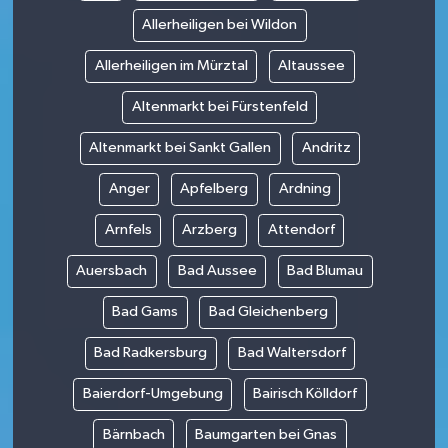
Allerheiligen bei Wildon
Allerheiligen im Mürztal
Altaussee
Altenmarkt bei Fürstenfeld
Altenmarkt bei Sankt Gallen
Andritz
Anger
Apfelberg
Ardning
Arnfels
Arzberg
Attendorf
Auersbach
Bad Aussee
Bad Blumau
Bad Gams
Bad Gleichenberg
Bad Radkersburg
Bad Waltersdorf
Baierdorf-Umgebung
Bairisch Kölldorf
Bärnbach
Baumgarten bei Gnas