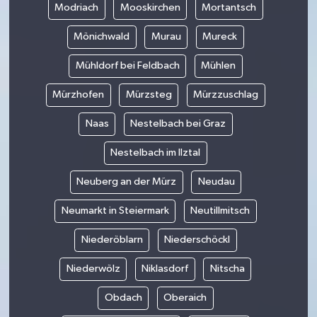
Modriach
Mooskirchen
Mortantsch
Mönichwald
Murau
Mureck
Mühldorf bei Feldbach
Mühlen
Mürzhofen
Mürzsteg
Mürzzuschlag
Naas
Nestelbach bei Graz
Nestelbach im Ilztal
Neuberg an der Mürz
Neudau
Neumarkt in Steiermark
Neutillmitsch
Niederöblarn
Niederschöckl
Niederwölz
Niklasdorf
Nitscha
Obdach
Oberaich