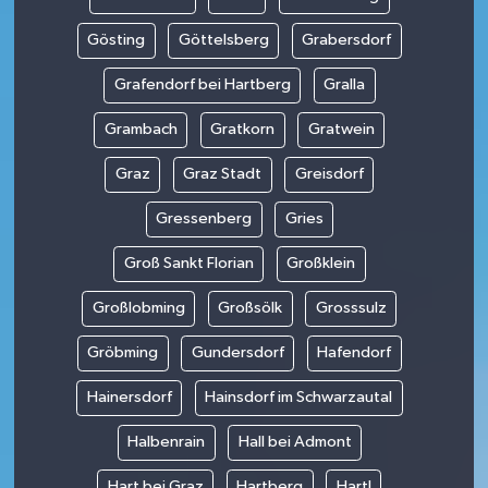
Gösting
Göttelsberg
Grabersdorf
Grafendorf bei Hartberg
Gralla
Grambach
Gratkorn
Gratwein
Graz
Graz Stadt
Greisdorf
Gressenberg
Gries
Groß Sankt Florian
Großklein
Großlobming
Großsölk
Grosssulz
Gröbming
Gundersdorf
Hafendorf
Hainersdorf
Hainsdorf im Schwarzautal
Halbenrain
Hall bei Admont
Hart bei Graz
Hartberg
Hartl