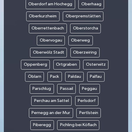
Oberdorf am Hochegg
Oberhaag
Oberkurzheim
Oberpremstätten
Oberrettenbach
Oberstorcha
Obervogau
Oberweg
Oberwölz Stadt
Oberzeiring
Oppenberg
Ortgraben
Osterwitz
Öblarn
Pack
Paldau
Palfau
Parschlug
Passail
Peggau
Perchau am Sattel
Perlsdorf
Pernegg an der Mur
Pertlstein
Piberegg
Pichling bei Köflach