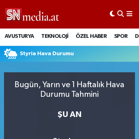
AVUSTURYA
TEKNOLOJİ
ÖZEL HABER
SPOR
D
Styria Hava Durumu
Bugün, Yarın ve 1 Haftalık Hava
Durumu Tahmini
ŞU AN