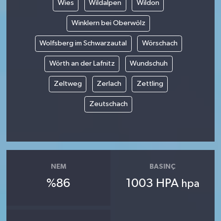
Wies
Wildalpen
Wildon
Winklern bei Oberwölz
Wolfsberg im Schwarzautal
Wörschach
Wörth an der Lafnitz
Wundschuh
Zeltweg
Zerlach
Zettling
Zeutschach
NEM
BASINÇ
%86
1003 HPA
hpa