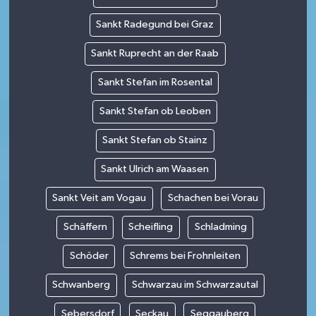
Sankt Radegund bei Graz
Sankt Ruprecht an der Raab
Sankt Stefan im Rosental
Sankt Stefan ob Leoben
Sankt Stefan ob Stainz
Sankt Ulrich am Waasen
Sankt Veit am Vogau
Schachen bei Vorau
Schäffern
Scheifling
Schladming
Schöder
Schrems bei Frohnleiten
Schwanberg
Schwarzau im Schwarzautal
Sebersdorf
Seckau
Seggauberg