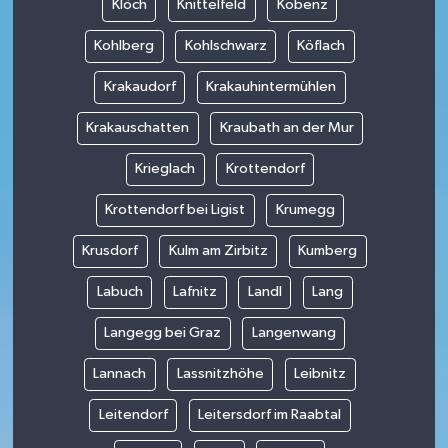
Klöch
Knittelfeld
Kobenz
Kohlberg
Kohlschwarz
Köflach
Krakaudorf
Krakauhintermühlen
Krakauschatten
Kraubath an der Mur
Krieglach
Krottendorf
Krottendorf bei Ligist
Krumegg
Krusdorf
Kulm am Zirbitz
Kumberg
Labuch
Lafnitz
Landl
Lang
Langegg bei Graz
Langenwang
Lannach
Lassnitzhöhe
Leibnitz
Leitendorf
Leitersdorf im Raabtal