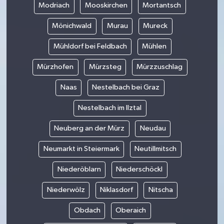
Modriach
Mooskirchen
Mortantsch
Mönichwald
Murau
Mureck
Mühldorf bei Feldbach
Mühlen
Mürzhofen
Mürzsteg
Mürzzuschlag
Naas
Nestelbach bei Graz
Nestelbach im Ilztal
Neuberg an der Mürz
Neudau
Neumarkt in Steiermark
Neutillmitsch
Niederöblarn
Niederschöckl
Niederwölz
Niklasdorf
Nitscha
Obdach
Oberaich