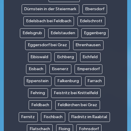
Dürnstein in der Steiermark
Ebersdorf
Edelsbach bei Feldbach
Edelschrott
Edelsgrub
Edelstauden
Eggenberg
Eggersdorf bei Graz
Ehrenhausen
Eibiswald
Eichberg
Eichfeld
Eisbach
Eisenerz
Empersdorf
Eppenstein
Falkenburg
Farrach
Fehring
Feistritz bei Knittelfeld
Feldbach
Feldkirchen bei Graz
Fernitz
Fischbach
Fladnitz im Raabtal
Flatschach
Floing
Fohnsdorf