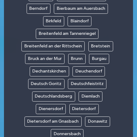
Berndorf
Bierbaum am Auersbach
Birkfeld
Blaindorf
Breitenfeld am Tannenriegel
Breitenfeld an der Rittschein
Bretstein
Bruck an der Mur
Brunn
Burgau
Dechantskirchen
Deuchendorf
Deutsch Goritz
Deutschfeistritz
Deutschlandsberg
Diemlach
Dienersdorf
Dietersdorf
Dietersdorf am Gnasbach
Donawitz
Donnersbach