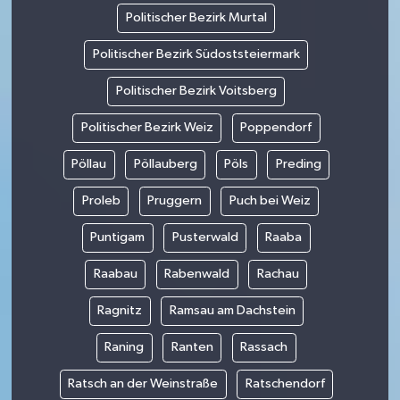
Politischer Bezirk Murtal
Politischer Bezirk Südoststeiermark
Politischer Bezirk Voitsberg
Politischer Bezirk Weiz
Poppendorf
Pöllau
Pöllauberg
Pöls
Preding
Proleb
Pruggern
Puch bei Weiz
Puntigam
Pusterwald
Raaba
Raabau
Rabenwald
Rachau
Ragnitz
Ramsau am Dachstein
Raning
Ranten
Rassach
Ratsch an der Weinstraße
Ratschendorf