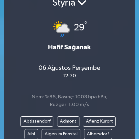
Styria
°
29
Hafif Sağanak
06 Ağustos Perşembe
12:30
Nem: %86, Basınç: 1003 hpa hPa,
Rüzgar: 1.00 m/s
Abtissendorf
Admont
Aflenz Kurort
Aibl
Aigen im Ennstal
Albersdorf