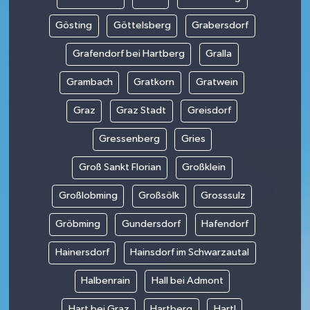
Gösting
Göttelsberg
Grabersdorf
Grafendorf bei Hartberg
Gralla
Grambach
Gratkorn
Gratwein
Graz
Graz Stadt
Greisdorf
Gressenberg
Gries
Groß Sankt Florian
Großklein
Großlobming
Großsölk
Grosssulz
Gröbming
Gundersdorf
Hafendorf
Hainersdorf
Hainsdorf im Schwarzautal
Halbenrain
Hall bei Admont
Hart bei Graz
Hartberg
Hartl