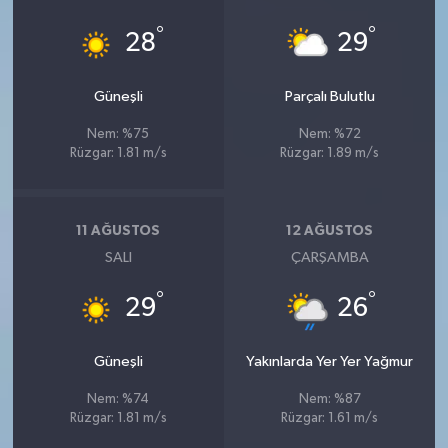
°
°
28
29
Güneşli
Parçalı Bulutlu
Nem: %75
Nem: %72
Rüzgar: 1.81 m/s
Rüzgar: 1.89 m/s
11 AĞUSTOS
12 AĞUSTOS
SALI
ÇARŞAMBA
°
°
29
26
Güneşli
Yakınlarda Yer Yer Yağmur
Nem: %74
Nem: %87
Rüzgar: 1.81 m/s
Rüzgar: 1.61 m/s