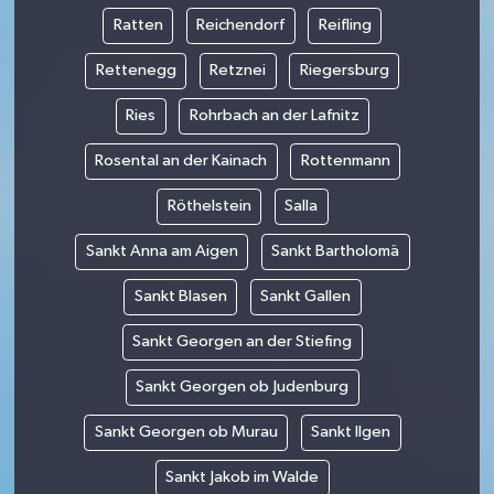
Ratten
Reichendorf
Reifling
Rettenegg
Retznei
Riegersburg
Ries
Rohrbach an der Lafnitz
Rosental an der Kainach
Rottenmann
Röthelstein
Salla
Sankt Anna am Aigen
Sankt Bartholomä
Sankt Blasen
Sankt Gallen
Sankt Georgen an der Stiefing
Sankt Georgen ob Judenburg
Sankt Georgen ob Murau
Sankt Ilgen
Sankt Jakob im Walde