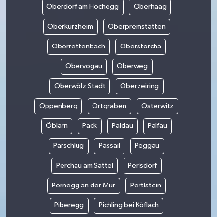
Oberdorf am Hochegg
Oberhaag
Oberkurzheim
Oberpremstätten
Oberrettenbach
Oberstorcha
Obervogau
Oberweg
Oberwölz Stadt
Oberzeiring
Oppenberg
Ortgraben
Osterwitz
Öblarn
Pack
Paldau
Palfau
Parschlug
Passail
Peggau
Perchau am Sattel
Perlsdorf
Pernegg an der Mur
Pertlstein
Piberegg
Pichling bei Köflach