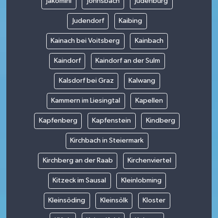
Jakomini
Johnsbach
Judenburg
Judendorf
Kaibing
Kainach bei Voitsberg
Kainbach
Kaindorf
Kaindorf an der Sulm
Kalsdorf bei Graz
Kalwang
Kammern im Liesingtal
Kapellen
Kapfenberg
Kapfenstein
Kindberg
Kirchbach in Steiermark
Kirchberg an der Raab
Kirchenviertel
Kitzeck im Sausal
Kleinlobming
Kleinsöding
Kleinsölk
Kloster