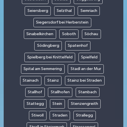
Seiersberg
Selzthal
Semriach
Siegersdorf bei Herberstein
Sinabelkirchen
Soboth
Söchau
Södingberg
Spatenhof
Spielberg bei Knittelfeld
Spielfeld
Spital am Semmering
Stadl an der Mur
Stainach
Stainz
Stainz bei Straden
Stallhof
Stallhofen
Stambach
Stattegg
Stein
Stenzengreith
Stiwoll
Straden
Strallegg
Straß in Steiermark
Strassengel