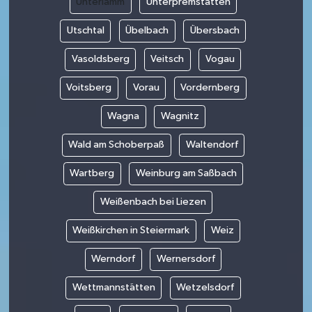
Unterlamm
Unterpremstätten
Utschtal
Übelbach
Übersbach
Vasoldsberg
Veitsch
Vogau
Voitsberg
Vorau
Vordernberg
Wagna
Wagnitz
Wald am Schoberpaß
Waltendorf
Wartberg
Weinburg am Saßbach
Weißenbach bei Liezen
Weißkirchen in Steiermark
Weiz
Werndorf
Wernersdorf
Wettmannstätten
Wetzelsdorf