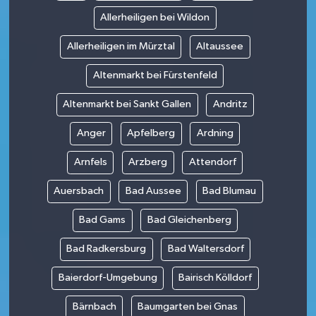
Allerheiligen bei Wildon
Allerheiligen im Mürztal
Altaussee
Altenmarkt bei Fürstenfeld
Altenmarkt bei Sankt Gallen
Andritz
Anger
Apfelberg
Ardning
Arnfels
Arzberg
Attendorf
Auersbach
Bad Aussee
Bad Blumau
Bad Gams
Bad Gleichenberg
Bad Radkersburg
Bad Waltersdorf
Baierdorf-Umgebung
Bairisch Kölldorf
Bärnbach
Baumgarten bei Gnas