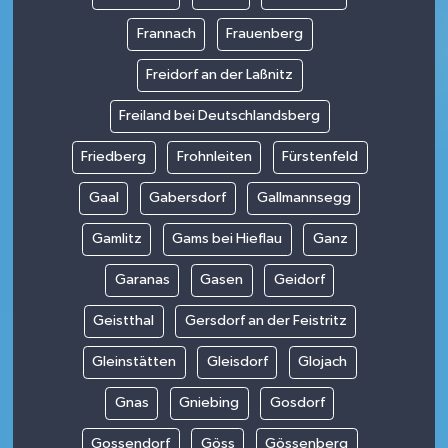
Frannach
Frauenberg
Freidorf an der Laßnitz
Freiland bei Deutschlandsberg
Friedberg
Frohnleiten
Fürstenfeld
Gaal
Gabersdorf
Gallmannsegg
Gamlitz
Gams bei Hieflau
Ganz
Garanas
Gasen
Geidorf
Geistthal
Gersdorf an der Feistritz
Gleinstätten
Gleisdorf
Glojach
Gnas
Gniebing
Gosdorf
Gossendorf
Göss
Gössenberg