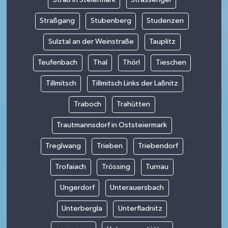
Straßgang
Stubenberg
Studenzen
Sulztal an der Weinstraße
Tauplitz
Teufenbach
Thal
Thörl
Tieschen
Tillmitsch
Tillmitsch Links der Laßnitz
Traboch
Trahütten
Trautmannsdorf in Oststeiermark
Treglwang
Trieben
Triebendorf
Trofaiach
Trössing
Turnau
Ungerdorf
Unterauersbach
Unterbergla
Unterfladnitz