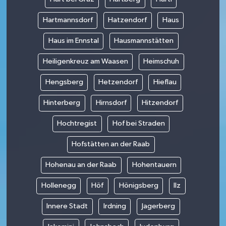
Hartmannsdorf
Hatzendorf
Haus
Haus im Ennstal
Hausmannstätten
Heiligenkreuz am Waasen
Heimschuh
Hengsberg
Hetzendorf
Hieflau
Hinterberg
Hirnsdorf
Hitzendorf
Hochtregist
Hof bei Straden
Hofstätten an der Raab
Hohenau an der Raab
Hohentauern
Hollenegg
Höf
Hönigsberg
Ilz
Innere Stadt
Irdning
Jagerberg