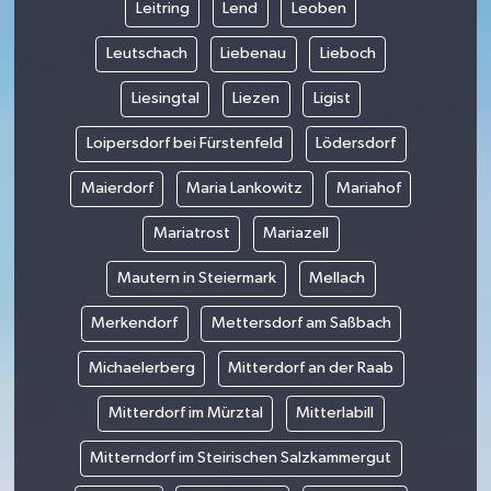
Leitring
Lend
Leoben
Leutschach
Liebenau
Lieboch
Liesingtal
Liezen
Ligist
Loipersdorf bei Fürstenfeld
Lödersdorf
Maierdorf
Maria Lankowitz
Mariahof
Mariatrost
Mariazell
Mautern in Steiermark
Mellach
Merkendorf
Mettersdorf am Saßbach
Michaelerberg
Mitterdorf an der Raab
Mitterdorf im Mürztal
Mitterlabill
Mitterndorf im Steirischen Salzkammergut