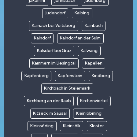
Jakomini
Johnsbach
Judenburg
Judendorf
Kaibing
Kainach bei Voitsberg
Kainbach
Kaindorf
Kaindorf an der Sulm
Kalsdorf bei Graz
Kalwang
Kammern im Liesingtal
Kapellen
Kapfenberg
Kapfenstein
Kindberg
Kirchbach in Steiermark
Kirchberg an der Raab
Kirchenviertel
Kitzeck im Sausal
Kleinlobming
Kleinsöding
Kleinsölk
Kloster