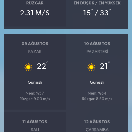
RÜZGAR
EN DÜŞÜK / EN YÜKSEK
°
°
2.31 M/S
15
/ 33
09 AĞUSTOS
10 AĞUSTOS
PAZAR
PAZARTESI
°
°
22
21
Güneşli
Güneşli
Nem: %57
Nem: %64
Rüzgar: 9.00 m/s
Rüzgar: 8.50 m/s
11 AĞUSTOS
12 AĞUSTOS
SALI
ÇARŞAMBA