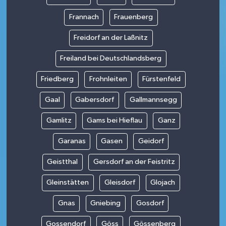
Frannach
Frauenberg
Freidorf an der Laßnitz
Freiland bei Deutschlandsberg
Friedberg
Frohnleiten
Fürstenfeld
Gaal
Gabersdorf
Gallmannsegg
Gamlitz
Gams bei Hieflau
Ganz
Garanas
Gasen
Geidorf
Geistthal
Gersdorf an der Feistritz
Gleinstätten
Gleisdorf
Glojach
Gnas
Gniebing
Gosdorf
Gossendorf
Göss
Gössenberg