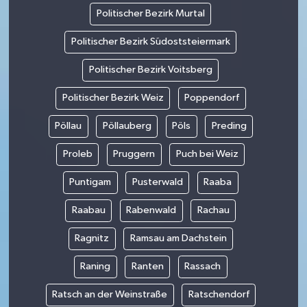
Politischer Bezirk Murtal
Politischer Bezirk Südoststeiermark
Politischer Bezirk Voitsberg
Politischer Bezirk Weiz
Poppendorf
Pöllau
Pöllauberg
Pöls
Preding
Proleb
Pruggern
Puch bei Weiz
Puntigam
Pusterwald
Raaba
Raabau
Rabenwald
Rachau
Ragnitz
Ramsau am Dachstein
Raning
Ranten
Rassach
Ratsch an der Weinstraße
Ratschendorf