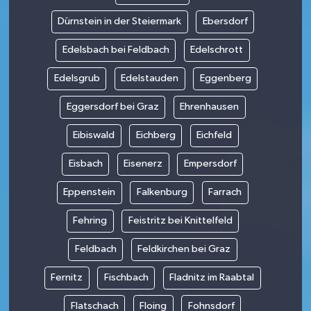
Dürnstein in der Steiermark
Ebersdorf
Edelsbach bei Feldbach
Edelschrott
Edelsgrub
Edelstauden
Eggenberg
Eggersdorf bei Graz
Ehrenhausen
Eibiswald
Eichberg
Eichfeld
Eisbach
Eisenerz
Empersdorf
Eppenstein
Falkenburg
Farrach
Fehring
Feistritz bei Knittelfeld
Feldbach
Feldkirchen bei Graz
Fernitz
Fischbach
Fladnitz im Raabtal
Flatschach
Floing
Fohnsdorf