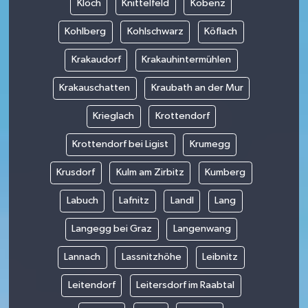
Klöch
Knittelfeld
Kobenz
Kohlberg
Kohlschwarz
Köflach
Krakaudorf
Krakauhintermühlen
Krakauschatten
Kraubath an der Mur
Krieglach
Krottendorf
Krottendorf bei Ligist
Krumegg
Krusdorf
Kulm am Zirbitz
Kumberg
Labuch
Lafnitz
Landl
Lang
Langegg bei Graz
Langenwang
Lannach
Lassnitzhöhe
Leibnitz
Leitendorf
Leitersdorf im Raabtal