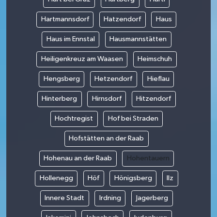
Hartmannsdorf
Hatzendorf
Haus
Haus im Ennstal
Hausmannstätten
Heiligenkreuz am Waasen
Heimschuh
Hengsberg
Hetzendorf
Hieflau
Hinterberg
Hirnsdorf
Hitzendorf
Hochtregist
Hof bei Straden
Hofstätten an der Raab
Hohenau an der Raab
Hohentauern
Hollenegg
Höf
Hönigsberg
Ilz
Innere Stadt
Irdning
Jagerberg