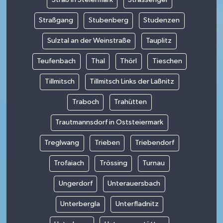
Straßgang
Stubenberg
Studenzen
Sulztal an der Weinstraße
Tauplitz
Teufenbach
Thal
Thörl
Tieschen
Tillmitsch
Tillmitsch Links der Laßnitz
Traboch
Trahütten
Trautmannsdorf in Oststeiermark
Treglwang
Trieben
Triebendorf
Trofaiach
Trössing
Turnau
Ungerdorf
Unterauersbach
Unterbergla
Unterfladnitz