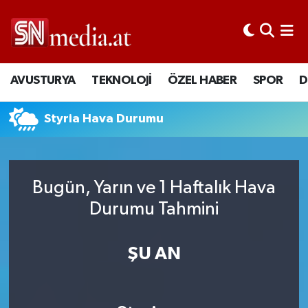
AVUSTURYA
TEKNOLOJİ
ÖZEL HABER
SPOR
D
Styria Hava Durumu
Bugün, Yarın ve 1 Haftalık Hava
Durumu Tahmini
ŞU AN