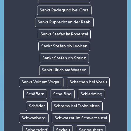
Sankt Radegund bei Graz
Sankt Ruprecht an der Raab
Sankt Stefan im Rosental
Sankt Stefan ob Leoben
Sankt Stefan ob Stainz
Sankt Ulrich am Waasen
Sankt Veit am Vogau
Schachen bei Vorau
Schäffern
Scheifling
Schladming
Schöder
Schrems bei Frohnleiten
Schwanberg
Schwarzau im Schwarzautal
Sebersdorf
Seckau
Seggauberg