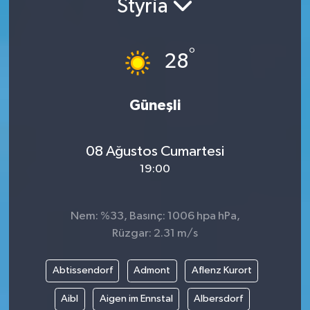
Styria
°
28
Güneşli
08 Ağustos Cumartesi
19:00
Nem: %33, Basınç: 1006 hpa hPa,
Rüzgar: 2.31 m/s
Abtissendorf
Admont
Aflenz Kurort
Aibl
Aigen im Ennstal
Albersdorf