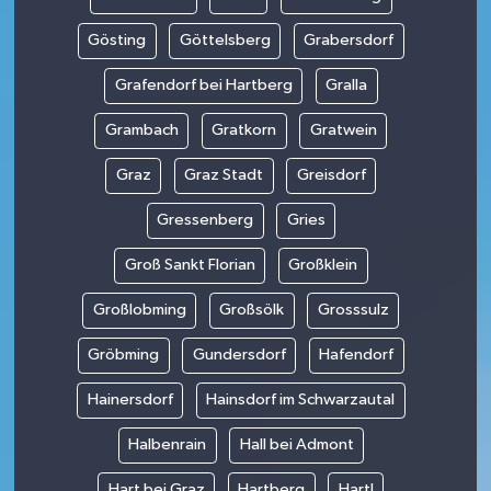
Gösting
Göttelsberg
Grabersdorf
Grafendorf bei Hartberg
Gralla
Grambach
Gratkorn
Gratwein
Graz
Graz Stadt
Greisdorf
Gressenberg
Gries
Groß Sankt Florian
Großklein
Großlobming
Großsölk
Grosssulz
Gröbming
Gundersdorf
Hafendorf
Hainersdorf
Hainsdorf im Schwarzautal
Halbenrain
Hall bei Admont
Hart bei Graz
Hartberg
Hartl