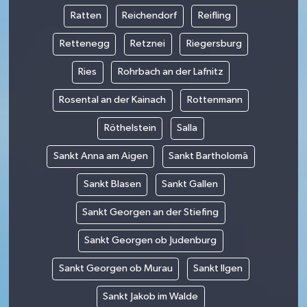
Ratten
Reichendorf
Reifling
Rettenegg
Retznei
Riegersburg
Ries
Rohrbach an der Lafnitz
Rosental an der Kainach
Rottenmann
Röthelstein
Salla
Sankt Anna am Aigen
Sankt Bartholomä
Sankt Blasen
Sankt Gallen
Sankt Georgen an der Stiefing
Sankt Georgen ob Judenburg
Sankt Georgen ob Murau
Sankt Ilgen
Sankt Jakob im Walde