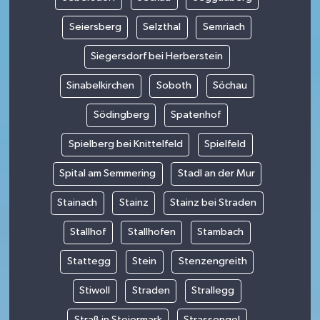
Seiersberg
Selzthal
Semriach
Siegersdorf bei Herberstein
Sinabelkirchen
Soboth
Söchau
Södingberg
Spatenhof
Spielberg bei Knittelfeld
Spielfeld
Spital am Semmering
Stadl an der Mur
Stainach
Stainz
Stainz bei Straden
Stallhof
Stallhofen
Stambach
Stattegg
Stein
Stenzengreith
Stiwoll
Straden
Strallegg
Straß in Steiermark
Strassengel