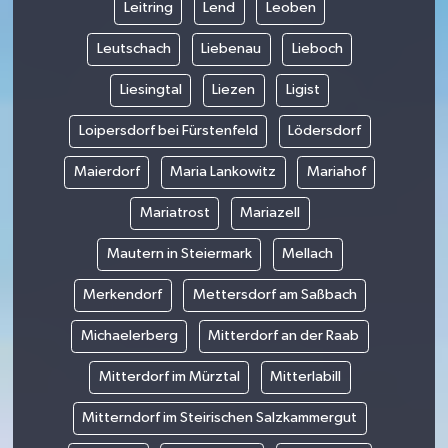
Leitring
Lend
Leoben
Leutschach
Liebenau
Lieboch
Liesingtal
Liezen
Ligist
Loipersdorf bei Fürstenfeld
Lödersdorf
Maierdorf
Maria Lankowitz
Mariahof
Mariatrost
Mariazell
Mautern in Steiermark
Mellach
Merkendorf
Mettersdorf am Saßbach
Michaelerberg
Mitterdorf an der Raab
Mitterdorf im Mürztal
Mitterlabill
Mitterndorf im Steirischen Salzkammergut