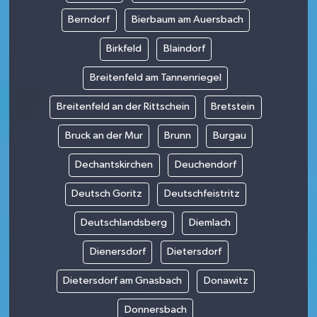
Berndorf
Bierbaum am Auersbach
Birkfeld
Blaindorf
Breitenfeld am Tannenriegel
Breitenfeld an der Rittschein
Bretstein
Bruck an der Mur
Brunn
Burgau
Dechantskirchen
Deuchendorf
Deutsch Goritz
Deutschfeistritz
Deutschlandsberg
Diemlach
Dienersdorf
Dietersdorf
Dietersdorf am Gnasbach
Donawitz
Donnersbach