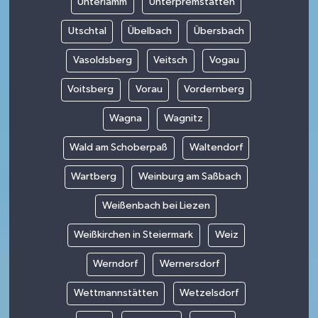
Unterlamm
Unterpremstätten
Utschtal
Übelbach
Übersbach
Vasoldsberg
Veitsch
Vogau
Voitsberg
Vorau
Vordernberg
Wagna
Wagnitz
Wald am Schoberpaß
Waltendorf
Wartberg
Weinburg am Saßbach
Weißenbach bei Liezen
Weißkirchen in Steiermark
Weiz
Werndorf
Wernersdorf
Wettmannstätten
Wetzelsdorf