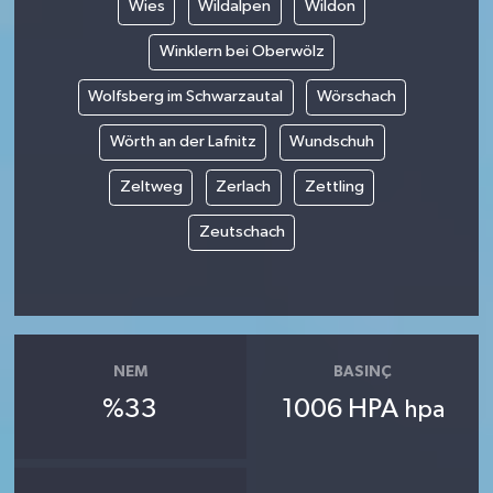
Wies
Wildalpen
Wildon
Winklern bei Oberwölz
Wolfsberg im Schwarzautal
Wörschach
Wörth an der Lafnitz
Wundschuh
Zeltweg
Zerlach
Zettling
Zeutschach
NEM
BASINÇ
%33
1006 HPA
hpa