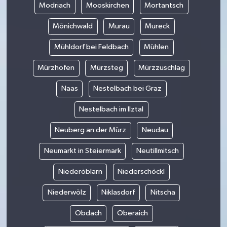
Modriach
Mooskirchen
Mortantsch
Mönichwald
Murau
Mureck
Mühldorf bei Feldbach
Mühlen
Mürzhofen
Mürzsteg
Mürzzuschlag
Naas
Nestelbach bei Graz
Nestelbach im Ilztal
Neuberg an der Mürz
Neudau
Neumarkt in Steiermark
Neutillmitsch
Niederöblarn
Niederschöckl
Niederwölz
Niklasdorf
Nitscha
Obdach
Oberaich