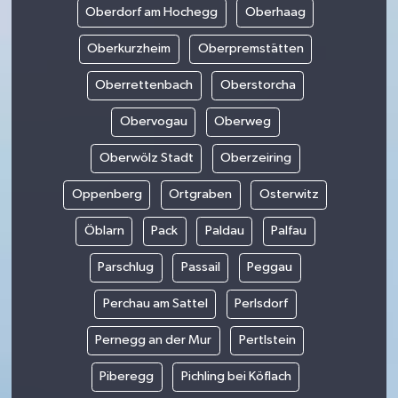
Oberdorf am Hochegg
Oberhaag
Oberkurzheim
Oberpremstätten
Oberrettenbach
Oberstorcha
Obervogau
Oberweg
Oberwölz Stadt
Oberzeiring
Oppenberg
Ortgraben
Osterwitz
Öblarn
Pack
Paldau
Palfau
Parschlug
Passail
Peggau
Perchau am Sattel
Perlsdorf
Pernegg an der Mur
Pertlstein
Piberegg
Pichling bei Köflach