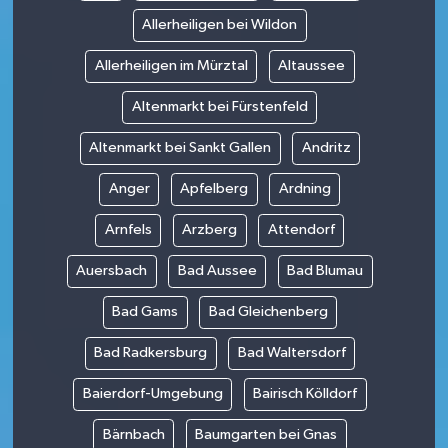
Allerheiligen bei Wildon
Allerheiligen im Mürztal
Altaussee
Altenmarkt bei Fürstenfeld
Altenmarkt bei Sankt Gallen
Andritz
Anger
Apfelberg
Ardning
Arnfels
Arzberg
Attendorf
Auersbach
Bad Aussee
Bad Blumau
Bad Gams
Bad Gleichenberg
Bad Radkersburg
Bad Waltersdorf
Baierdorf-Umgebung
Bairisch Kölldorf
Bärnbach
Baumgarten bei Gnas