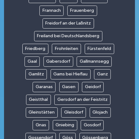
Frannach
Frauenberg
Freidorf an der Laßnitz
Freiland bei Deutschlandsberg
Friedberg
Frohnleiten
Fürstenfeld
Gaal
Gabersdorf
Gallmannsegg
Gamlitz
Gams bei Hieflau
Ganz
Garanas
Gasen
Geidorf
Geistthal
Gersdorf an der Feistritz
Gleinstätten
Gleisdorf
Glojach
Gnas
Gniebing
Gosdorf
Gossendorf
Göss
Gössenberg