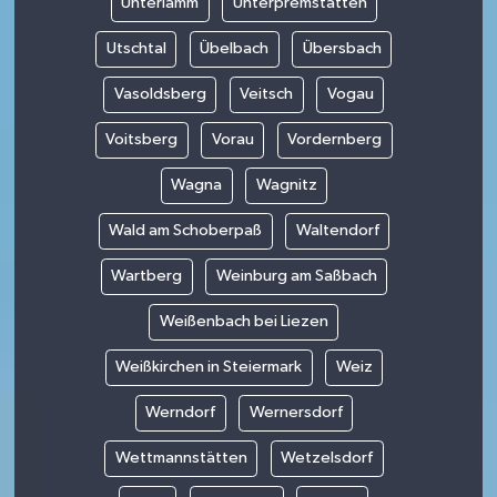
Unterlamm
Unterpremstätten
Utschtal
Übelbach
Übersbach
Vasoldsberg
Veitsch
Vogau
Voitsberg
Vorau
Vordernberg
Wagna
Wagnitz
Wald am Schoberpaß
Waltendorf
Wartberg
Weinburg am Saßbach
Weißenbach bei Liezen
Weißkirchen in Steiermark
Weiz
Werndorf
Wernersdorf
Wettmannstätten
Wetzelsdorf