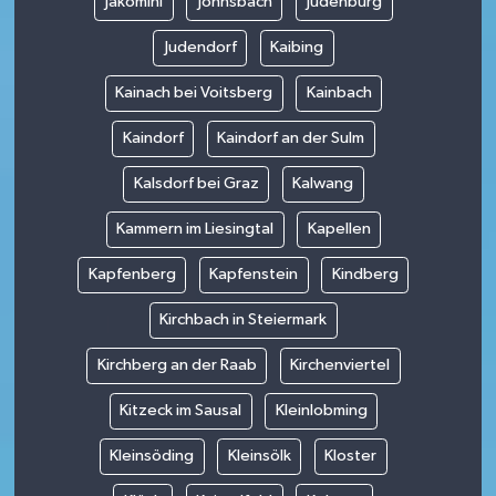
Jakomini
Johnsbach
Judenburg
Judendorf
Kaibing
Kainach bei Voitsberg
Kainbach
Kaindorf
Kaindorf an der Sulm
Kalsdorf bei Graz
Kalwang
Kammern im Liesingtal
Kapellen
Kapfenberg
Kapfenstein
Kindberg
Kirchbach in Steiermark
Kirchberg an der Raab
Kirchenviertel
Kitzeck im Sausal
Kleinlobming
Kleinsöding
Kleinsölk
Kloster