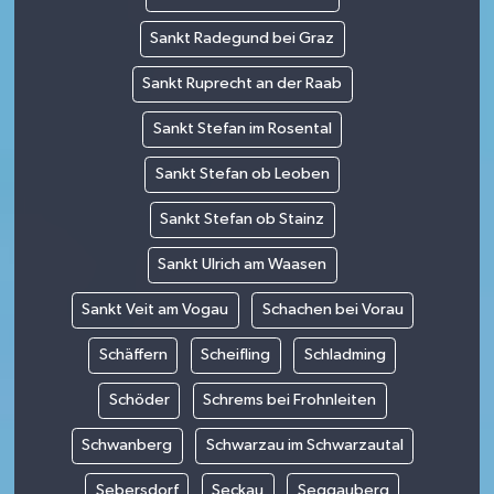
Sankt Radegund bei Graz
Sankt Ruprecht an der Raab
Sankt Stefan im Rosental
Sankt Stefan ob Leoben
Sankt Stefan ob Stainz
Sankt Ulrich am Waasen
Sankt Veit am Vogau
Schachen bei Vorau
Schäffern
Scheifling
Schladming
Schöder
Schrems bei Frohnleiten
Schwanberg
Schwarzau im Schwarzautal
Sebersdorf
Seckau
Seggauberg