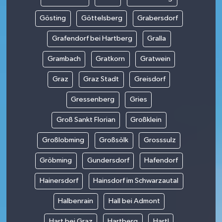
Gösting
Göttelsberg
Grabersdorf
Grafendorf bei Hartberg
Gralla
Grambach
Gratkorn
Gratwein
Graz
Graz Stadt
Greisdorf
Gressenberg
Gries
Groß Sankt Florian
Großklein
Großlobming
Großsölk
Grosssulz
Gröbming
Gundersdorf
Hafendorf
Hainersdorf
Hainsdorf im Schwarzautal
Halbenrain
Hall bei Admont
Hart bei Graz
Hartberg
Hartl