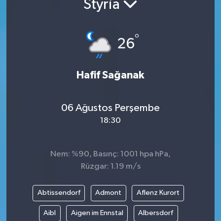
Styria
°
26
Hafif Sağanak
06 Ağustos Perşembe
18:30
Nem: %90, Basınç: 1001 hpa hPa,
Rüzgar: 1.19 m/s
Abtissendorf
Admont
Aflenz Kurort
Aibl
Aigen im Ennstal
Albersdorf