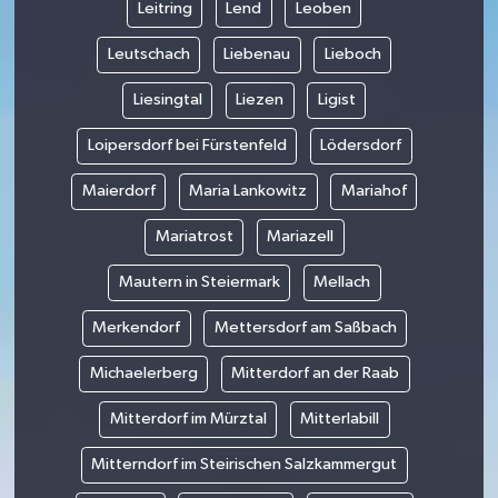
Leitring
Lend
Leoben
Leutschach
Liebenau
Lieboch
Liesingtal
Liezen
Ligist
Loipersdorf bei Fürstenfeld
Lödersdorf
Maierdorf
Maria Lankowitz
Mariahof
Mariatrost
Mariazell
Mautern in Steiermark
Mellach
Merkendorf
Mettersdorf am Saßbach
Michaelerberg
Mitterdorf an der Raab
Mitterdorf im Mürztal
Mitterlabill
Mitterndorf im Steirischen Salzkammergut