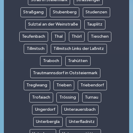
Straßgang
Stubenberg
Studenzen
Sulztal an der Weinstraße
Tauplitz
Teufenbach
Thal
Thörl
Tieschen
Tillmitsch
Tillmitsch Links der Laßnitz
Traboch
Trahütten
Trautmannsdorf in Oststeiermark
Treglwang
Trieben
Triebendorf
Trofaiach
Trössing
Turnau
Ungerdorf
Unterauersbach
Unterbergla
Unterfladnitz