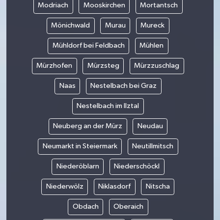
Modriach
Mooskirchen
Mortantsch
Mönichwald
Murau
Mureck
Mühldorf bei Feldbach
Mühlen
Mürzhofen
Mürzsteg
Mürzzuschlag
Naas
Nestelbach bei Graz
Nestelbach im Ilztal
Neuberg an der Mürz
Neudau
Neumarkt in Steiermark
Neutillmitsch
Niederöblarn
Niederschöckl
Niederwölz
Niklasdorf
Nitscha
Obdach
Oberaich