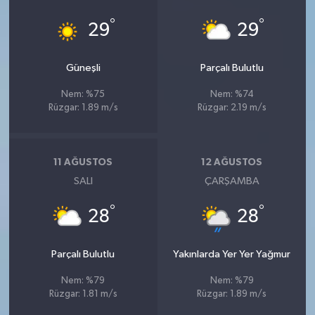
°
°
29
29
Güneşli
Parçalı Bulutlu
Nem: %75
Nem: %74
Rüzgar: 1.89 m/s
Rüzgar: 2.19 m/s
11 AĞUSTOS
12 AĞUSTOS
SALI
ÇARŞAMBA
°
°
28
28
Parçalı Bulutlu
Yakınlarda Yer Yer Yağmur
Nem: %79
Nem: %79
Rüzgar: 1.81 m/s
Rüzgar: 1.89 m/s