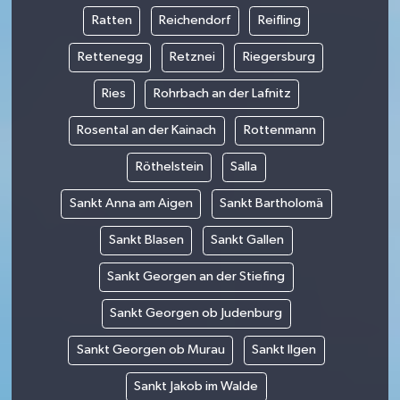
Ratten
Reichendorf
Reifling
Rettenegg
Retznei
Riegersburg
Ries
Rohrbach an der Lafnitz
Rosental an der Kainach
Rottenmann
Röthelstein
Salla
Sankt Anna am Aigen
Sankt Bartholomä
Sankt Blasen
Sankt Gallen
Sankt Georgen an der Stiefing
Sankt Georgen ob Judenburg
Sankt Georgen ob Murau
Sankt Ilgen
Sankt Jakob im Walde