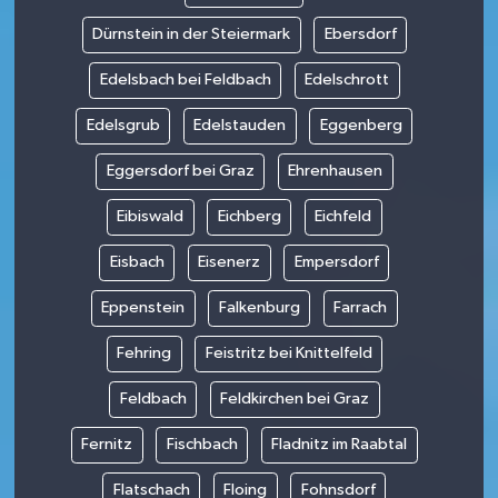
Dürnstein in der Steiermark
Ebersdorf
Edelsbach bei Feldbach
Edelschrott
Edelsgrub
Edelstauden
Eggenberg
Eggersdorf bei Graz
Ehrenhausen
Eibiswald
Eichberg
Eichfeld
Eisbach
Eisenerz
Empersdorf
Eppenstein
Falkenburg
Farrach
Fehring
Feistritz bei Knittelfeld
Feldbach
Feldkirchen bei Graz
Fernitz
Fischbach
Fladnitz im Raabtal
Flatschach
Floing
Fohnsdorf