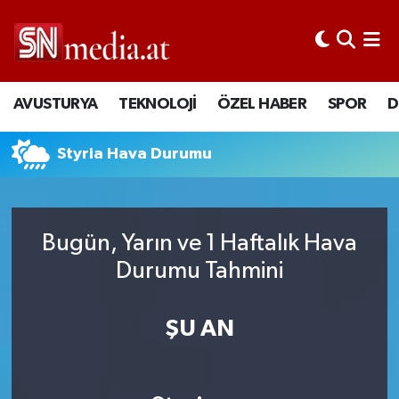
AVUSTURYA
TEKNOLOJİ
ÖZEL HABER
SPOR
D
Styria Hava Durumu
Bugün, Yarın ve 1 Haftalık Hava
Durumu Tahmini
ŞU AN