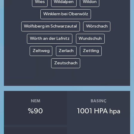
Wies
Wildalpen
Wildon
Winklern bei Oberwölz
Wolfsberg im Schwarzautal
Wörschach
Wörth an der Lafnitz
Wundschuh
Zeltweg
Zerlach
Zettling
Zeutschach
NEM
BASINÇ
%90
1001 HPA
hpa