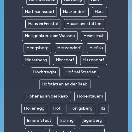
Hartmannsdorf
Hatzendorf
Haus
Haus im Ennstal
Hausmannstätten
Heiligenkreuz am Waasen
Heimschuh
Hengsberg
Hetzendorf
Hieflau
Hinterberg
Hirnsdorf
Hitzendorf
Hochtregist
Hof bei Straden
Hofstätten an der Raab
Hohenau an der Raab
Hohentauern
Hollenegg
Höf
Hönigsberg
Ilz
Innere Stadt
Irdning
Jagerberg