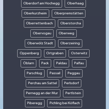
Oberdorf am Hochegg
Oberhaag
Oberkurzheim
Oberpremstätten
Oberrettenbach
Oberstorcha
Obervogau
Oberweg
Oberwölz Stadt
Oberzeiring
Oppenberg
Ortgraben
Osterwitz
Öblarn
Pack
Paldau
Palfau
Parschlug
Passail
Peggau
Perchau am Sattel
Perlsdorf
Pernegg an der Mur
Pertlstein
Piberegg
Pichling bei Köflach