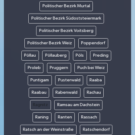
Politischer Bezirk Murtal
Politischer Bezirk Südoststeiermark
Politischer Bezirk Voitsberg
Politischer Bezirk Weiz
Poppendorf
Pöllau
Pöllauberg
Pöls
Preding
Proleb
Pruggern
Puch bei Weiz
Puntigam
Pusterwald
Raaba
Raabau
Rabenwald
Rachau
Ragnitz
Ramsau am Dachstein
Raning
Ranten
Rassach
Ratsch an der Weinstraße
Ratschendorf