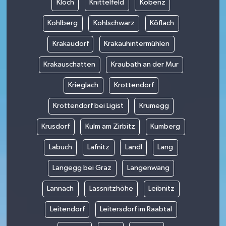
Klöch
Knittelfeld
Kobenz
Kohlberg
Kohlschwarz
Köflach
Krakaudorf
Krakauhintermühlen
Krakauschatten
Kraubath an der Mur
Krieglach
Krottendorf
Krottendorf bei Ligist
Krumegg
Krusdorf
Kulm am Zirbitz
Kumberg
Labuch
Lafnitz
Landl
Lang
Langegg bei Graz
Langenwang
Lannach
Lassnitzhöhe
Leibnitz
Leitendorf
Leitersdorf im Raabtal