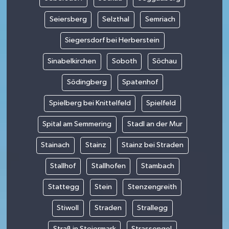
Seiersberg
Selzthal
Semriach
Siegersdorf bei Herberstein
Sinabelkirchen
Soboth
Söchau
Södingberg
Spatenhof
Spielberg bei Knittelfeld
Spielfeld
Spital am Semmering
Stadl an der Mur
Stainach
Stainz
Stainz bei Straden
Stallhof
Stallhofen
Stambach
Stattegg
Stein
Stenzengreith
Stiwoll
Straden
Strallegg
Straß in Steiermark
Strassengel