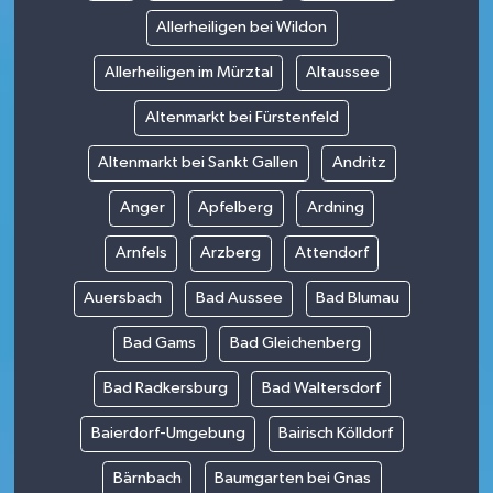
Allerheiligen bei Wildon
Allerheiligen im Mürztal
Altaussee
Altenmarkt bei Fürstenfeld
Altenmarkt bei Sankt Gallen
Andritz
Anger
Apfelberg
Ardning
Arnfels
Arzberg
Attendorf
Auersbach
Bad Aussee
Bad Blumau
Bad Gams
Bad Gleichenberg
Bad Radkersburg
Bad Waltersdorf
Baierdorf-Umgebung
Bairisch Kölldorf
Bärnbach
Baumgarten bei Gnas