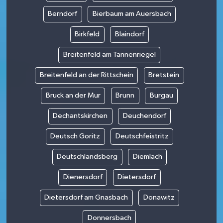
Berndorf
Bierbaum am Auersbach
Birkfeld
Blaindorf
Breitenfeld am Tannenriegel
Breitenfeld an der Rittschein
Bretstein
Bruck an der Mur
Brunn
Burgau
Dechantskirchen
Deuchendorf
Deutsch Goritz
Deutschfeistritz
Deutschlandsberg
Diemlach
Dienersdorf
Dietersdorf
Dietersdorf am Gnasbach
Donawitz
Donnersbach