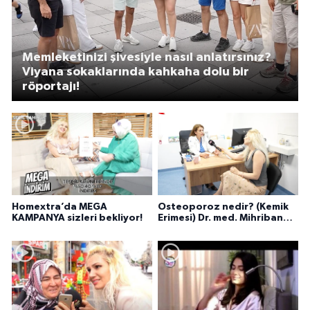
Memleketinizi şivesiyle nasıl anlatırsınız?
Viyana sokaklarında kahkaha dolu bir
röportajı!
Homextra’da MEGA
Osteoporoz nedir? (Kemik
KAMPANYA sizleri bekliyor!
Erimesi) Dr. med. Mihriban
Pelit anlatıyor...