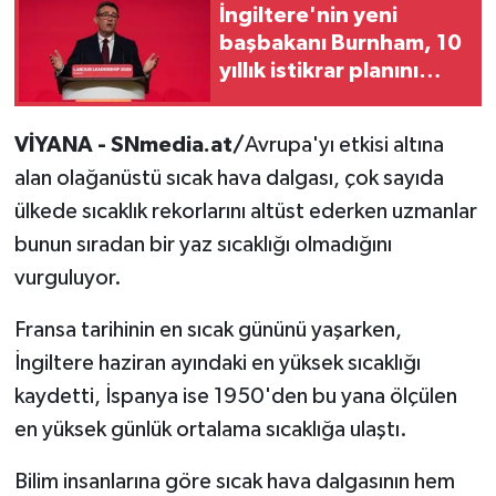
İngiltere'nin yeni
başbakanı Burnham, 10
yıllık istikrar planını
açıkladı
VİYANA - SNmedia.at/
Avrupa'yı etkisi altına
alan olağanüstü sıcak hava dalgası, çok sayıda
ülkede sıcaklık rekorlarını altüst ederken uzmanlar
bunun sıradan bir yaz sıcaklığı olmadığını
vurguluyor.
Fransa tarihinin en sıcak gününü yaşarken,
İngiltere haziran ayındaki en yüksek sıcaklığı
kaydetti, İspanya ise 1950'den bu yana ölçülen
en yüksek günlük ortalama sıcaklığa ulaştı.
Bilim insanlarına göre sıcak hava dalgasının hem