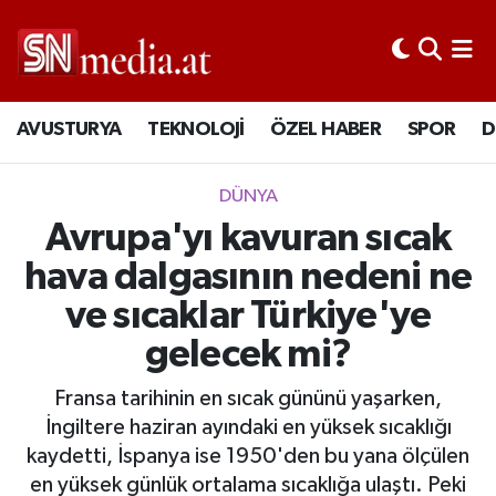
AVUSTURYA
TEKNOLOJİ
ÖZEL HABER
SPOR
D
DÜNYA
Avrupa'yı kavuran sıcak
hava dalgasının nedeni ne
ve sıcaklar Türkiye'ye
gelecek mi?
Fransa tarihinin en sıcak gününü yaşarken,
İngiltere haziran ayındaki en yüksek sıcaklığı
kaydetti, İspanya ise 1950'den bu yana ölçülen
en yüksek günlük ortalama sıcaklığa ulaştı. Peki