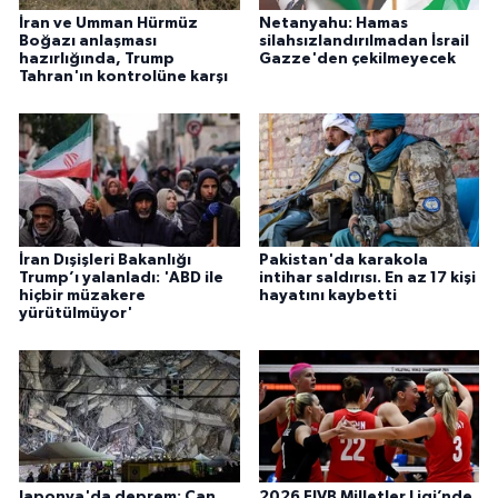
İran ve Umman Hürmüz
Netanyahu: Hamas
Boğazı anlaşması
silahsızlandırılmadan İsrail
hazırlığında, Trump
Gazze'den çekilmeyecek
Tahran'ın kontrolüne karşı
İran Dışişleri Bakanlığı
Pakistan'da karakola
Trump’ı yalanladı: 'ABD ile
intihar saldırısı. En az 17 kişi
hiçbir müzakere
hayatını kaybetti
yürütülmüyor'
Japonya'da deprem: Can
2026 FIVB Milletler Ligi’nde