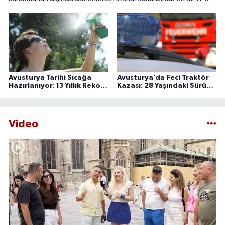
hayatını kaybetti, 34 kişi yaralandı.
Avusturya Tarihi Sıcağa
Avusturya’da Feci Traktör
Hazırlanıyor: 13 Yıllık Rekor
Kazası: 28 Yaşındaki Sürücü
Bugün Kırılabilir
Hayatını Kaybetti
Video