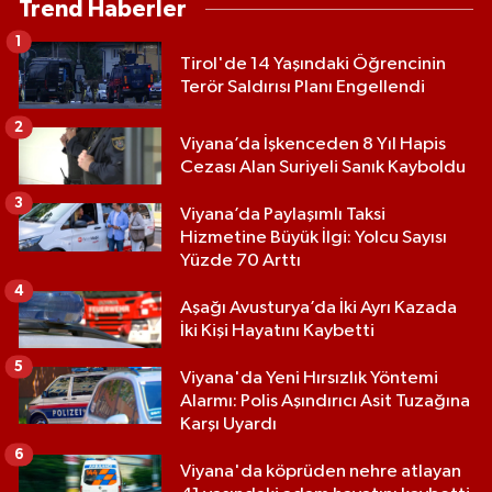
Trend Haberler
1
Tirol'de 14 Yaşındaki Öğrencinin
Terör Saldırısı Planı Engellendi
2
Viyana’da İşkenceden 8 Yıl Hapis
Cezası Alan Suriyeli Sanık Kayboldu
3
Viyana’da Paylaşımlı Taksi
Hizmetine Büyük İlgi: Yolcu Sayısı
Yüzde 70 Arttı
4
Aşağı Avusturya’da İki Ayrı Kazada
İki Kişi Hayatını Kaybetti
5
Viyana'da Yeni Hırsızlık Yöntemi
Alarmı: Polis Aşındırıcı Asit Tuzağına
Karşı Uyardı
6
Viyana'da köprüden nehre atlayan