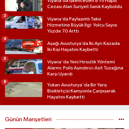
Viyana’da İşkenceden 8 Yıl Hapis
Cezası Alan Suriyeli Sanık Kayboldu
3
Viyana’da Paylaşımlı Taksi
Hizmetine Büyük İlgi: Yolcu Sayısı
Yüzde 70 Arttı
4
Aşağı Avusturya’da İki Ayrı Kazada
İki Kişi Hayatını Kaybetti
5
Viyana'da Yeni Hırsızlık Yöntemi
Alarmı: Polis Aşındırıcı Asit Tuzağına
Karşı Uyardı
6
Yukarı Avusturya'da Bir Yarış
Bisikletçisi Kamyonla Çarpışarak
Hayatını Kaybetti
Günün Manşetleri