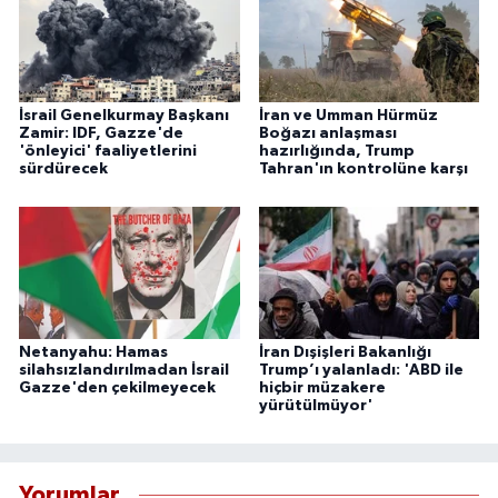
İsrail Genelkurmay Başkanı
İran ve Umman Hürmüz
Zamir: IDF, Gazze'de
Boğazı anlaşması
'önleyici' faaliyetlerini
hazırlığında, Trump
sürdürecek
Tahran'ın kontrolüne karşı
Netanyahu: Hamas
İran Dışişleri Bakanlığı
silahsızlandırılmadan İsrail
Trump’ı yalanladı: 'ABD ile
Gazze'den çekilmeyecek
hiçbir müzakere
yürütülmüyor'
Yorumlar