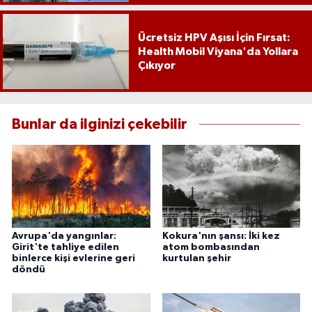
Ücretsiz HPV Aşısı İçin Fırsat:
Health Mobil Viyana'da Yollara
Çıkıyor
Bunlar da ilginizi çekebilir
Avrupa'da yangınlar:
Kokura'nın şansı: İki kez
Girit'te tahliye edilen
atom bombasından
binlerce kişi evlerine geri
kurtulan şehir
döndü