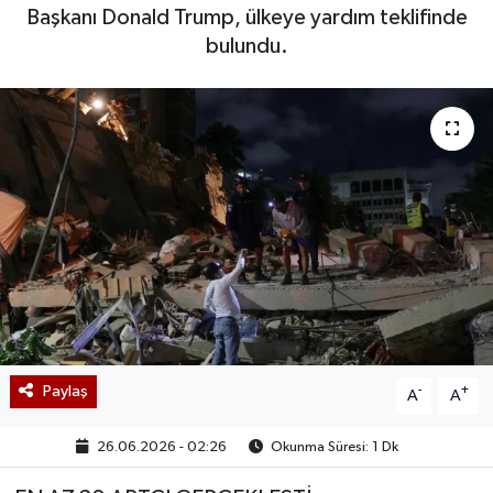
Başkanı Donald Trump, ülkeye yardım teklifinde
bulundu.
Paylaş
-
+
A
A
26.06.2026 - 02:26
Okunma Süresi: 1 Dk