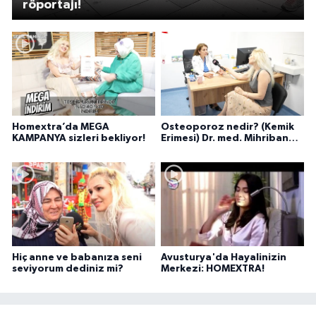
röportajı!
Homextra’da MEGA
Osteoporoz nedir? (Kemik
KAMPANYA sizleri bekliyor!
Erimesi) Dr. med. Mihriban
Pelit anlatıyor...
Hiç anne ve babanıza seni
Avusturya'da Hayalinizin
seviyorum dediniz mi?
Merkezi: HOMEXTRA!