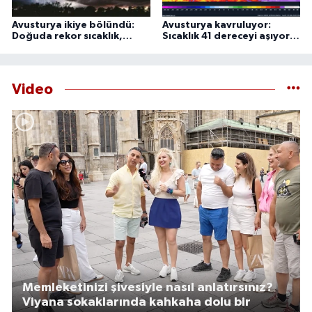
Avusturya ikiye bölündü:
Avusturya kavruluyor:
Doğuda rekor sıcaklık,
Sıcaklık 41 dereceyi aşıyor,
batıda şiddetli fırtına
uzmanlardan 44 derece
uyarısı
Video
Memleketinizi şivesiyle nasıl anlatırsınız?
Viyana sokaklarında kahkaha dolu bir