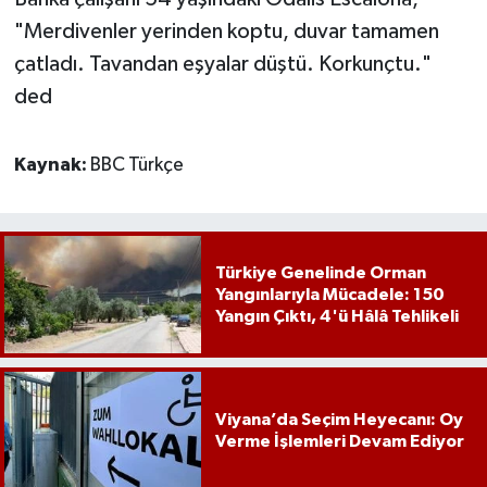
"Merdivenler yerinden koptu, duvar tamamen
çatladı. Tavandan eşyalar düştü. Korkunçtu."
ded
Kaynak:
BBC Türkçe
Türkiye Genelinde Orman
Yangınlarıyla Mücadele: 150
Yangın Çıktı, 4'ü Hâlâ Tehlikeli
Viyana’da Seçim Heyecanı: Oy
Verme İşlemleri Devam Ediyor