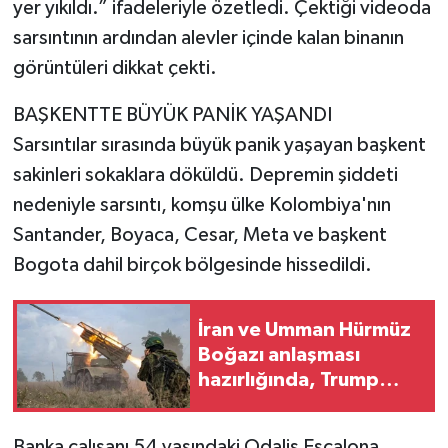
yer yıkıldı.” ifadeleriyle özetledi. Çektiği videoda
sarsıntının ardından alevler içinde kalan binanın
görüntüleri dikkat çekti.
BAŞKENTTE BÜYÜK PANİK YAŞANDI
Sarsıntılar sırasında büyük panik yaşayan başkent
sakinleri sokaklara döküldü. Depremin şiddeti
nedeniyle sarsıntı, komşu ülke Kolombiya'nın
Santander, Boyaca, Cesar, Meta ve başkent
Bogota dahil birçok bölgesinde hissedildi.
İran ve Umman Hürmüz
Boğazı anlaşması
hazırlığında, Trump
Tahran'ın kontrolüne
karşı
Banka çalışanı 54 yaşındaki Odalis Escalona,