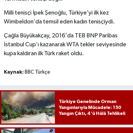
Milli tenisçi İpek Şenoğlu, Türkiye'yi ilk kez
Wimbeldon'da temsil eden kadın tenisçiydi.
Çağla Büyükakçay, 2016'da TEB BNP Paribas
İstanbul Cup'ı kazanarak WTA tekler seviyesinde
kupa kaldıran ilk Türk raket oldu.
Kaynak:
BBC Türkçe
Türkiye Genelinde Orman
Yangınlarıyla Mücadele: 150
Yangın Çıktı, 4'ü Hâlâ Tehlikeli