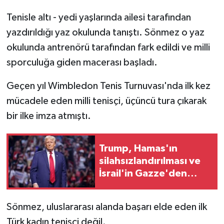
Tenisle altı - yedi yaşlarında ailesi tarafından
yazdırıldığı yaz okulunda tanıştı. Sönmez o yaz
okulunda antrenörü tarafından fark edildi ve milli
sporculuğa giden macerası başladı.
Geçen yıl Wimbledon Tenis Turnuvası'nda ilk kez
mücadele eden milli tenisçi, üçüncü tura çıkarak
bir ilke imza atmıştı.
Trump, Hamas'ın
silahsızlandırılması ve
İsrail'in Gazze'den
çekilmesini öngören
anlaşmayı duyurdu
Sönmez, uluslararası alanda başarı elde eden ilk
Türk kadın tenisçi değil.