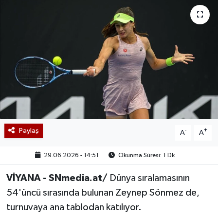
Paylaş
-
+
A
A
29.06.2026 - 14:51
Okunma Süresi: 1 Dk
VİYANA - SNmedia.at/
Dünya sıralamasının
54'üncü sırasında bulunan Zeynep Sönmez de,
turnuvaya ana tablodan katılıyor.