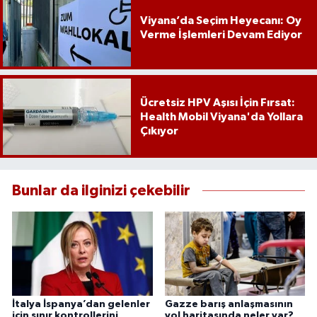
Viyana’da Seçim Heyecanı: Oy
Verme İşlemleri Devam Ediyor
Ücretsiz HPV Aşısı İçin Fırsat:
Health Mobil Viyana'da Yollara
Çıkıyor
Bunlar da ilginizi çekebilir
İtalya İspanya’dan gelenler
Gazze barış anlaşmasının
için sınır kontrollerini
yol haritasında neler var?