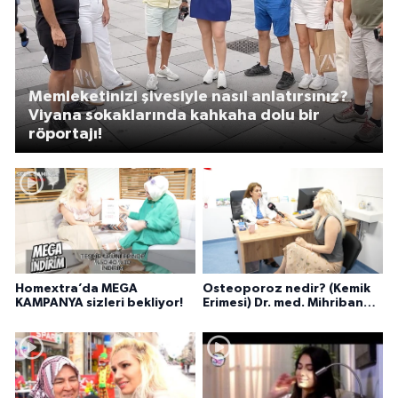
Memleketinizi şivesiyle nasıl anlatırsınız?
Viyana sokaklarında kahkaha dolu bir
röportajı!
Homextra’da MEGA
Osteoporoz nedir? (Kemik
KAMPANYA sizleri bekliyor!
Erimesi) Dr. med. Mihriban
Pelit anlatıyor...