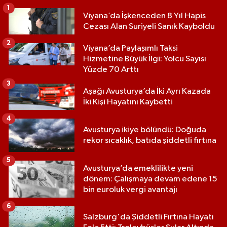
1
Viyana’da İşkenceden 8 Yıl Hapis
Cezası Alan Suriyeli Sanık Kayboldu
2
Viyana’da Paylaşımlı Taksi
Hizmetine Büyük İlgi: Yolcu Sayısı
Yüzde 70 Arttı
3
Aşağı Avusturya’da İki Ayrı Kazada
İki Kişi Hayatını Kaybetti
4
Avusturya ikiye bölündü: Doğuda
rekor sıcaklık, batıda şiddetli fırtına
5
Avusturya’da emeklilikte yeni
dönem: Çalışmaya devam edene 15
bin euroluk vergi avantajı
6
Salzburg'da Şiddetli Fırtına Hayatı