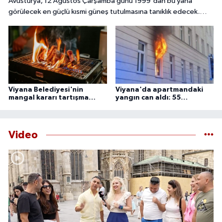
Avusturya, 12 Ağustos Çarşamba günü 1999'dan bu yana
görülecek en güçlü kısmi güneş tutulmasına tanıklık edecek.
Başkent Viyana'da gökyüzü meraklıları, güneşin yaklaşık yüzde
85 ila 89'unun Ay tarafından örtüleceği bu nadir doğa olayını
izlemek için çeşitli noktalarda bir araya gelecek.
Viyana Belediyesi'nin
Viyana'da apartmandaki
mangal kararı tartışma
yangın can aldı: 55
yarattı
yaşındaki adam ölü
bulundu
Video