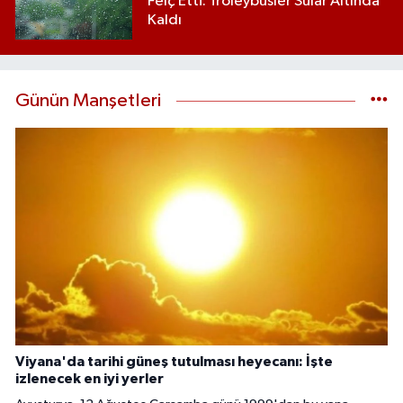
Felç Etti: Troleybüsler Sular Altında
Kaldı
Günün Manşetleri
Viyana'da tarihi güneş tutulması heyecanı: İşte
izlenecek en iyi yerler