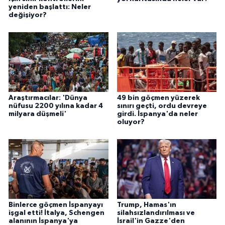
yeniden başlattı: Neler
değişiyor?
Araştırmacılar: 'Dünya
49 bin göçmen yüzerek
nüfusu 2200 yılına kadar 4
sınırı geçti, ordu devreye
milyara düşmeli'
girdi. İspanya'da neler
oluyor?
Binlerce göçmen İspanyayı
Trump, Hamas'ın
işgal etti! İtalya, Schengen
silahsızlandırılması ve
alanının İspanya'ya
İsrail'in Gazze'den