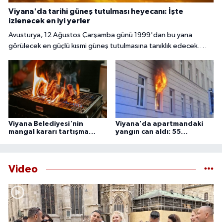
Viyana'da tarihi güneş tutulması heyecanı: İşte
izlenecek en iyi yerler
Avusturya, 12 Ağustos Çarşamba günü 1999'dan bu yana
görülecek en güçlü kısmi güneş tutulmasına tanıklık edecek.
Başkent Viyana'da gökyüzü meraklıları, güneşin yaklaşık yüzde
85 ila 89'unun Ay tarafından örtüleceği bu nadir doğa olayını
izlemek için çeşitli noktalarda bir araya gelecek.
Viyana Belediyesi'nin
Viyana'da apartmandaki
mangal kararı tartışma
yangın can aldı: 55
yarattı
yaşındaki adam ölü
bulundu
Video