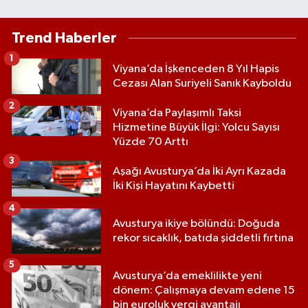
Trend Haberler
1
Viyana’da İşkenceden 8 Yıl Hapis
Cezası Alan Suriyeli Sanık Kayboldu
2
Viyana’da Paylaşımlı Taksi
Hizmetine Büyük İlgi: Yolcu Sayısı
Yüzde 70 Arttı
3
Aşağı Avusturya’da İki Ayrı Kazada
İki Kişi Hayatını Kaybetti
4
Avusturya ikiye bölündü: Doğuda
rekor sıcaklık, batıda şiddetli fırtına
5
Avusturya’da emeklilikte yeni
dönem: Çalışmaya devam edene 15
bin euroluk vergi avantajı