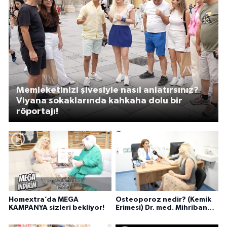
Memleketinizi şivesiyle nasıl anlatırsınız?
Viyana sokaklarında kahkaha dolu bir
röportajı!
Homextra’da MEGA
Osteoporoz nedir? (Kemik
KAMPANYA sizleri bekliyor!
Erimesi) Dr. med. Mihriban
Pelit anlatıyor...