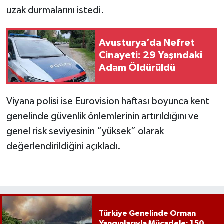
uzak durmalarını istedi.
Avusturya’da Nefret
Cinayeti: 29 Yaşındaki
Adam Öldürüldü
Viyana polisi ise Eurovision haftası boyunca kent
genelinde güvenlik önlemlerinin artırıldığını ve
genel risk seviyesinin “yüksek” olarak
değerlendirildiğini açıkladı.
Türkiye Genelinde Orman
Yangınlarıyla Mücadele: 150