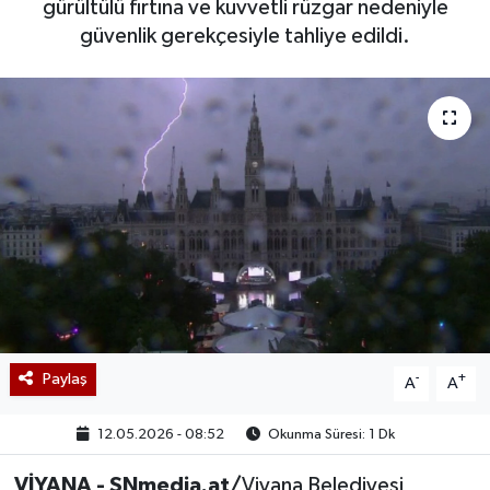
gürültülü fırtına ve kuvvetli rüzgar nedeniyle
güvenlik gerekçesiyle tahliye edildi.
Paylaş
-
+
A
A
12.05.2026 - 08:52
Okunma Süresi: 1 Dk
VİYANA - SNmedia.at/
Viyana Belediyesi