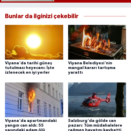
Bunlar da ilginizi çekebilir
Viyana'da tarihi güneş
Viyana Belediyesi'nin
tutulması heyecanı: İşte
mangal kararı tartışma
izlenecek en iyi yerler
yarattı
Viyana'da apartmandaki
Salzburg'da gölde can
yangın can aldı: 55
pazarı: Tüm müdahalelere
yaşındaki adam ölü
rağmen hayatını kaybetti