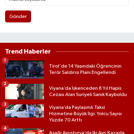
Gönder
Trend Haberler
1
Tirol'de 14 Yaşındaki Öğrencinin
Terör Saldırısı Planı Engellendi
2
Viyana’da İşkenceden 8 Yıl Hapis
Cezası Alan Suriyeli Sanık Kayboldu
3
Viyana’da Paylaşımlı Taksi
Hizmetine Büyük İlgi: Yolcu Sayısı
Yüzde 70 Arttı
4
Aşağı Avusturya’da İki Ayrı Kazada