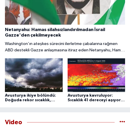
Netanyahu: Hamas silahsızlandırılmadan İsrail
Gazze'den çekilmeyecek
Washington’ın ateşkes sürecini ilerletme çabalarına rağmen
ABD destekli Gazze anlaşmasına itiraz eden Netanyahu, Hamas
tamamen silahsızlandırılmadan İsrail’in bölgeden
çekilmeyeceğini söyledi.
Avusturya ikiye bölündü:
Avusturya kavruluyor:
Doğuda rekor sıcaklık,
Sıcaklık 41 dereceyi aşıyor,
batıda şiddetli fırtına
uzmanlardan 44 derece
uyarısı
Video