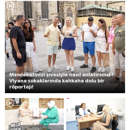
Memleketinizi şivesiyle nasıl anlatırsınız?
Viyana sokaklarında kahkaha dolu bir
röportajı!