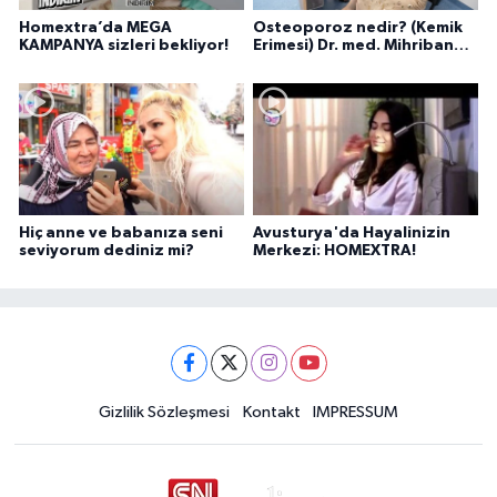
Homextra’da MEGA
Osteoporoz nedir? (Kemik
KAMPANYA sizleri bekliyor!
Erimesi) Dr. med. Mihriban
Pelit anlatıyor...
Hiç anne ve babanıza seni
Avusturya'da Hayalinizin
seviyorum dediniz mi?
Merkezi: HOMEXTRA!
Gizlilik Sözleşmesi
Kontakt
IMPRESSUM