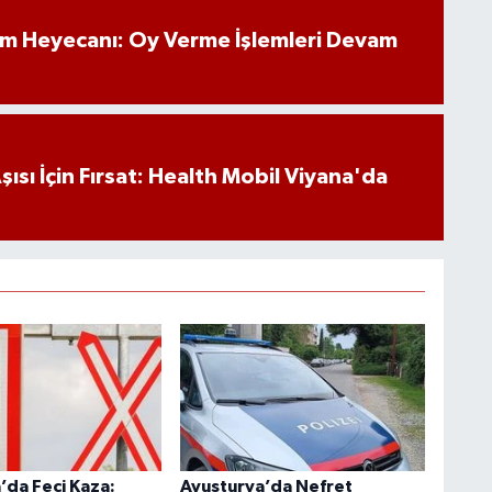
im Heyecanı: Oy Verme İşlemleri Devam
ısı İçin Fırsat: Health Mobil Viyana'da
’da Feci Kaza:
Avusturya’da Nefret