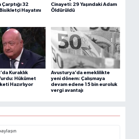
Çarptığı 32
Cinayeti: 29 Yaşındaki Adam
Bisikletçi Hayatını
Öldürüldü
’da Kuraklık
Avusturya’da emeklilikte
i Vurdu: Hükümet
yeni dönem: Çalışmaya
keti Hazırlıyor
devam edene 15 bin euroluk
vergi avantajı