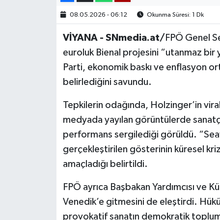
08.05.2026 - 06:12
Okunma Süresi: 1 Dk
VİYANA - SNmedia.at/
FPÖ Genel Se
euroluk Bienal projesini “utanmaz bir
Parti, ekonomik baskı ve enflasyon or
belirlediğini savundu.
Tepkilerin odağında, Holzinger’in vira
medyada yayılan görüntülerde sanatçın
performans sergilediği görüldü. “Sea
gerçekleştirilen gösterinin küresel kr
amaçladığı belirtildi.
FPÖ ayrıca Başbakan Yardımcısı ve Kült
Venedik’e gitmesini de eleştirdi. Hük
provokatif sanatın demokratik topluml