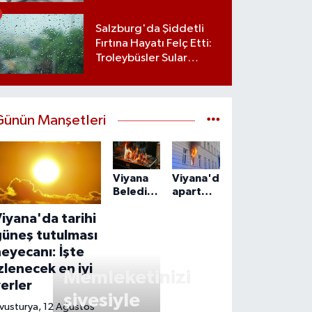
edene 15 bin euroluk
vergi avantajı
Salzburg'da Şiddetli
Fırtına Hayatı Felç Etti:
Troleybüsler Sular
Altında Kaldı
Günün Manşetleri
Viyana
Viyana'da
Belediyesi'nin
apartmandaki
mangal
yangın
iyana'da tarihi
kararı
can aldı:
tartışma
55
güneş tutulması
yarattı
yaşındaki
eyecanı: İşte
adam
zlenecek en iyi
ölü
Memleketinizi
erler
bulundu
şivesiyle
vusturya, 12 Ağustos