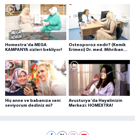
Homextra’da MEGA
Osteoporoz nedir? (Kemik
KAMPANYA sizleri bekliyor!
Erimesi) Dr. med. Mihriban
Pelit anlatıyor...
Hiç anne ve babanıza seni
Avusturya'da Hayalinizin
seviyorum dediniz mi?
Merkezi: HOMEXTRA!