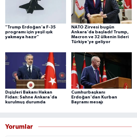
"Trump Erdoğan'a F-35
NATO Zirvesi bugün
programı için yeşil ışık
Ankara'da başladı! Trump,
yakmaya hazır"
Macron ve 32 ülkenin lideri
Türkiye'ye geliyor
Dışişleri Bakanı Hakan
Cumhurbaşkanı
Fidan: Sahne Ankara'da
Erdoğan'dan Kurban
kurulmuş durumda
Bayramı mesajı
Yorumlar