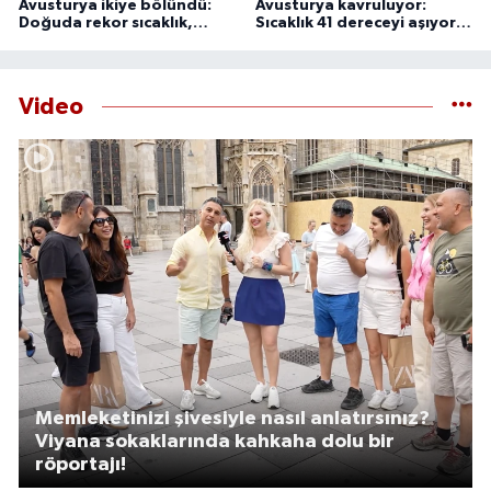
Avusturya ikiye bölündü:
Avusturya kavruluyor:
Doğuda rekor sıcaklık,
Sıcaklık 41 dereceyi aşıyor,
batıda şiddetli fırtına
uzmanlardan 44 derece
uyarısı
Video
Memleketinizi şivesiyle nasıl anlatırsınız?
Viyana sokaklarında kahkaha dolu bir
röportajı!