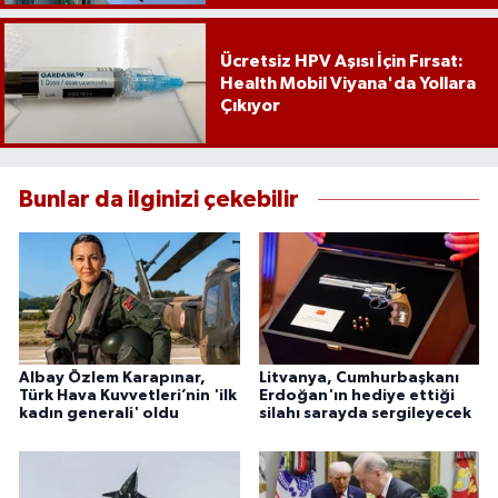
Ücretsiz HPV Aşısı İçin Fırsat:
Health Mobil Viyana'da Yollara
Çıkıyor
Bunlar da ilginizi çekebilir
Albay Özlem Karapınar,
Litvanya, Cumhurbaşkanı
Türk Hava Kuvvetleri’nin 'ilk
Erdoğan'ın hediye ettiği
kadın generali' oldu
silahı sarayda sergileyecek