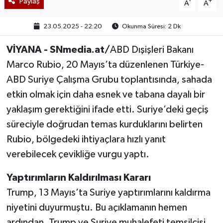
Paylaş
-
+
A
A
23.05.2025 - 22:20
Okunma Süresi: 2 Dk
VİYANA - SNmedia.at/
ABD Dışişleri Bakanı
Marco Rubio, 20 Mayıs’ta düzenlenen Türkiye-
ABD Suriye Çalışma Grubu toplantısında, sahada
etkin olmak için daha esnek ve tabana dayalı bir
yaklaşım gerektiğini ifade etti. Suriye’deki geçiş
süreciyle doğrudan temas kurduklarını belirten
Rubio, bölgedeki ihtiyaçlara hızlı yanıt
verebilecek çevikliğe vurgu yaptı.
Yaptırımların Kaldırılması Kararı
Trump, 13 Mayıs’ta Suriye yaptırımlarını kaldırma
niyetini duyurmuştu. Bu açıklamanın hemen
ardından, Trump ve Suriye muhalefeti temsilcisi