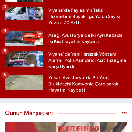
3
Viyana’da Paylaşımlı Taksi
Hizmetine Büyük İlgi: Yolcu Sayısı
Yüzde 70 Arttı
4
Aşağı Avusturya’da İki Ayrı Kazada
İki Kişi Hayatını Kaybetti
5
Viyana'da Yeni Hırsızlık Yöntemi
Alarmı: Polis Aşındırıcı Asit Tuzağına
Karşı Uyardı
6
Yukarı Avusturya'da Bir Yarış
Bisikletçisi Kamyonla Çarpışarak
Hayatını Kaybetti
Günün Manşetleri