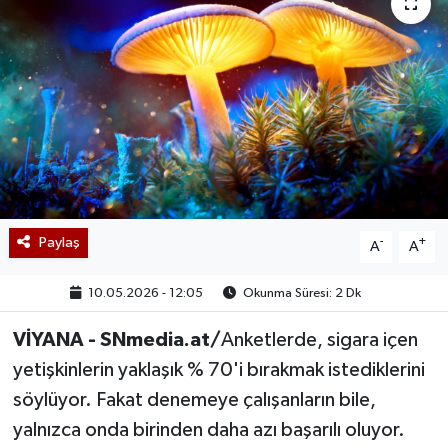
Paylaş
-
+
A
A
10.05.2026 - 12:05
Okunma Süresi: 2 Dk
VİYANA - SNmedia.at/
Anketlerde, sigara içen
yetişkinlerin yaklaşık % 70'i bırakmak istediklerini
söylüyor. Fakat denemeye çalışanların bile,
yalnızca onda birinden daha azı başarılı oluyor.