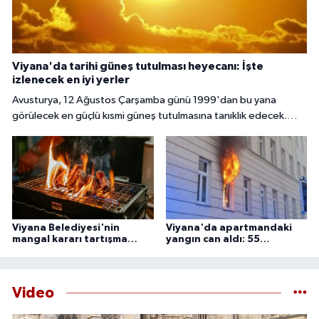
Viyana'da tarihi güneş tutulması heyecanı: İşte
izlenecek en iyi yerler
Avusturya, 12 Ağustos Çarşamba günü 1999'dan bu yana
görülecek en güçlü kısmi güneş tutulmasına tanıklık edecek.
Başkent Viyana'da gökyüzü meraklıları, güneşin yaklaşık yüzde
85 ila 89'unun Ay tarafından örtüleceği bu nadir doğa olayını
izlemek için çeşitli noktalarda bir araya gelecek.
Viyana Belediyesi'nin
Viyana'da apartmandaki
mangal kararı tartışma
yangın can aldı: 55
yarattı
yaşındaki adam ölü
bulundu
Video