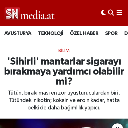
AVUSTURYA
TEKNOLOJİ
ÖZEL HABER
SPOR
D
BİLİM
'Sihirli' mantarlar sigarayı
bırakmaya yardımcı olabilir
mi?
Tütün, bırakılması en zor uyuşturuculardan biri.
Tütündeki nikotin; kokain ve eroin kadar, hatta
belki de daha bağımlılık yapıcı.