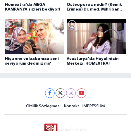
Homextra’da MEGA
Osteoporoz nedir? (Kemik
KAMPANYA sizleri bekliyor!
Erimesi) Dr. med. Mihriban
Pelit anlatıyor...
Hiç anne ve babanıza seni
Avusturya'da Hayalinizin
seviyorum dediniz mi?
Merkezi: HOMEXTRA!
Gizlilik Sözleşmesi
Kontakt
IMPRESSUM