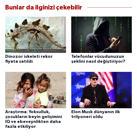
Bunlar da ilginizi çekebilir
Dinozor iskeleti rekor
Telefonlar vücudunuzun
fiyata satıldı
şeklini nasıl değiştiriyor?
Araştırma: Yoksulluk,
Elon Musk dünyanın ilk
çocukların beyin gelişimini
trilyoneri oldu
IQ ve ebeveynlikten daha
fazla etkiliyor