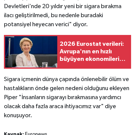
Devletleri'nde 20 yıldır yeni bir sigara bırakma
ilacı geliştirilmedi, bu nedenle buradaki
potansiyel heyecan verici" diyor.
2026 Eurostat verileri:
Avrupa'nın en hızlı
büyüyen ekonomileri
hangi ülkeler oldu?
Sigara içmenin dünya çapında önlenebilir ölüm ve
hastalıkların önde gelen nedeni olduğunu ekleyen
Piper "İnsanların sigarayı bırakmasına yardımcı
olacak daha fazla araca ihtiyacımız var" diye
konuşuyor.
Kaynak:
Euronews