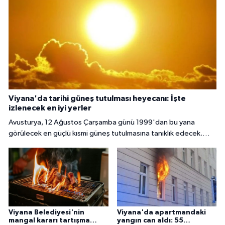
Viyana'da tarihi güneş tutulması heyecanı: İşte
izlenecek en iyi yerler
Avusturya, 12 Ağustos Çarşamba günü 1999'dan bu yana
görülecek en güçlü kısmi güneş tutulmasına tanıklık edecek.
Başkent Viyana'da gökyüzü meraklıları, güneşin yaklaşık yüzde
85 ila 89'unun Ay tarafından örtüleceği bu nadir doğa olayını
izlemek için çeşitli noktalarda bir araya gelecek.
Viyana Belediyesi'nin
Viyana'da apartmandaki
mangal kararı tartışma
yangın can aldı: 55