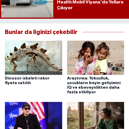
Health Mobil Viyana'da Yollara
Çıkıyor
Bunlar da ilginizi çekebilir
Dinozor iskeleti rekor
Araştırma: Yoksulluk,
fiyata satıldı
çocukların beyin gelişimini
IQ ve ebeveynlikten daha
fazla etkiliyor