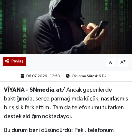
Paylaş
-
+
A
A
06.07.2026 - 12:58
Okunma Süresi: 6 Dk
VİYANA - SNmedia.at/
Ancak geçenlerde
baktığımda, serçe parmağımda küçük, nasırlaşmış
bir şişlik fark ettim. Tam da telefonumu tutarken
destek aldığım noktadaydı.
Bu durum beni düşündürdü: Peki, telefonum