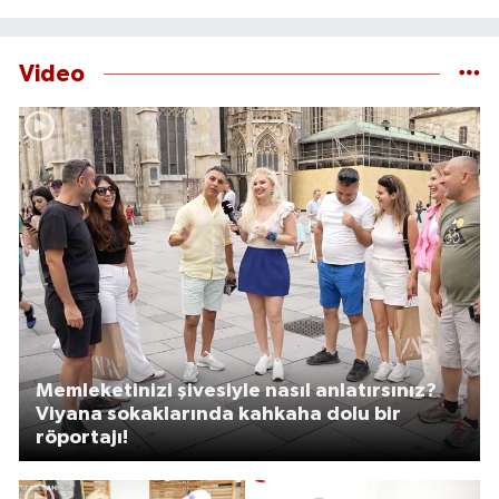
yarattı
yaşındaki adam ölü
bulundu
Video
Memleketinizi şivesiyle nasıl anlatırsınız?
Viyana sokaklarında kahkaha dolu bir
röportajı!