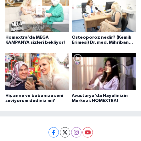
Homextra’da MEGA
Osteoporoz nedir? (Kemik
KAMPANYA sizleri bekliyor!
Erimesi) Dr. med. Mihriban
Pelit anlatıyor...
Hiç anne ve babanıza seni
Avusturya'da Hayalinizin
seviyorum dediniz mi?
Merkezi: HOMEXTRA!