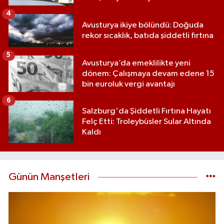
4
Avusturya ikiye bölündü: Doğuda
rekor sıcaklık, batıda şiddetli fırtına
5
Avusturya’da emeklilikte yeni
dönem: Çalışmaya devam edene 15
bin euroluk vergi avantajı
6
Salzburg'da Şiddetli Fırtına Hayatı
Felç Etti: Troleybüsler Sular Altında
Kaldı
Günün Manşetleri