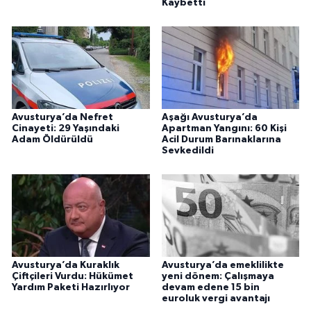
Kaybetti
Avusturya’da Nefret
Aşağı Avusturya’da
Cinayeti: 29 Yaşındaki
Apartman Yangını: 60 Kişi
Adam Öldürüldü
Acil Durum Barınaklarına
Sevkedildi
Avusturya’da Kuraklık
Avusturya’da emeklilikte
Çiftçileri Vurdu: Hükümet
yeni dönem: Çalışmaya
Yardım Paketi Hazırlıyor
devam edene 15 bin
euroluk vergi avantajı