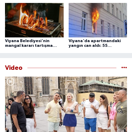
Başkent Viyana'da gökyüzü meraklıları, güneşin yaklaşık yüzde
85 ila 89'unun Ay tarafından örtüleceği bu nadir doğa olayını
izlemek için çeşitli noktalarda bir araya gelecek.
Viyana Belediyesi'nin
Viyana'da apartmandaki
mangal kararı tartışma
yangın can aldı: 55
yarattı
yaşındaki adam ölü
bulundu
Video