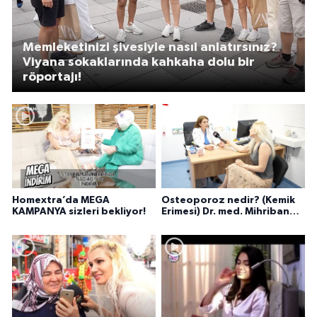
Memleketinizi şivesiyle nasıl anlatırsınız?
Viyana sokaklarında kahkaha dolu bir
röportajı!
Homextra’da MEGA
Osteoporoz nedir? (Kemik
KAMPANYA sizleri bekliyor!
Erimesi) Dr. med. Mihriban
Pelit anlatıyor...