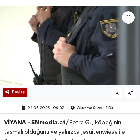
Paylaş
-
+
A
A
24.06.2026 - 09:32
Okunma Süresi: 1 Dk
VİYANA - SNmedia.at/
Petra G., köpeğinin
tasmalı olduğunu ve yalnızca Jesuitenwiese ile