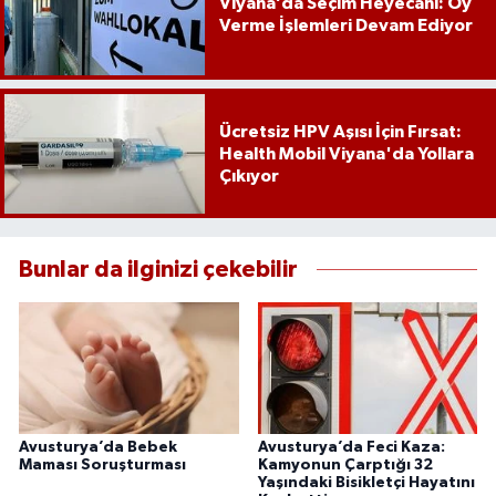
Viyana’da Seçim Heyecanı: Oy
Verme İşlemleri Devam Ediyor
Ücretsiz HPV Aşısı İçin Fırsat:
Health Mobil Viyana'da Yollara
Çıkıyor
Bunlar da ilginizi çekebilir
Avusturya’da Bebek
Avusturya’da Feci Kaza:
Maması Soruşturması
Kamyonun Çarptığı 32
Yaşındaki Bisikletçi Hayatını