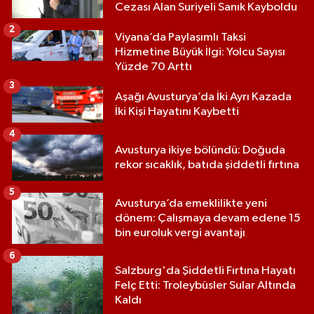
Cezası Alan Suriyeli Sanık Kayboldu
2
Viyana’da Paylaşımlı Taksi
Hizmetine Büyük İlgi: Yolcu Sayısı
Yüzde 70 Arttı
3
Aşağı Avusturya’da İki Ayrı Kazada
İki Kişi Hayatını Kaybetti
4
Avusturya ikiye bölündü: Doğuda
rekor sıcaklık, batıda şiddetli fırtına
5
Avusturya’da emeklilikte yeni
dönem: Çalışmaya devam edene 15
bin euroluk vergi avantajı
6
Salzburg'da Şiddetli Fırtına Hayatı
Felç Etti: Troleybüsler Sular Altında
Kaldı