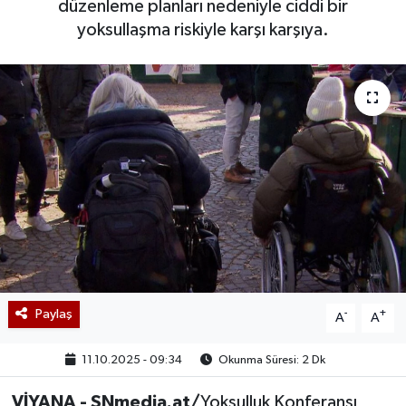
düzenleme planları nedeniyle ciddi bir
yoksullaşma riskiyle karşı karşıya.
Paylaş
-
+
A
A
11.10.2025 - 09:34
Okunma Süresi: 2 Dk
VİYANA - SNmedia.at/
Yoksulluk Konferansı