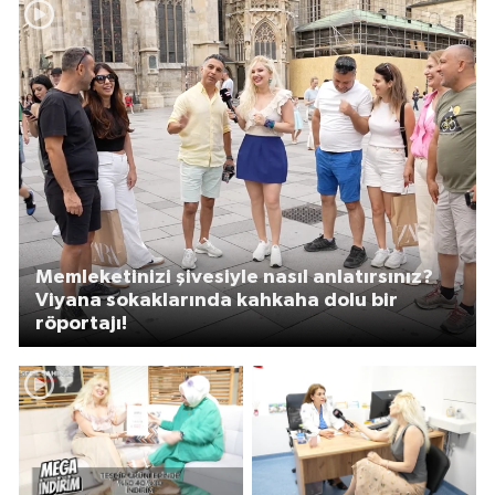
Memleketinizi şivesiyle nasıl anlatırsınız?
Viyana sokaklarında kahkaha dolu bir
röportajı!