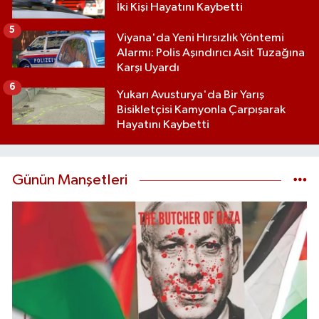
İki Kişi Hayatını Kaybetti
5
Viyana'da Yeni Hırsızlık Yöntemi
Alarmı: Polis Aşındırıcı Asit Tuzağına
Karşı Uyardı
6
Yukarı Avusturya'da Bir Yarış
Bisikletçisi Kamyonla Çarpışarak
Hayatını Kaybetti
Günün Manşetleri