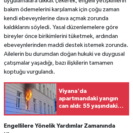
uygulamalara dikkat çekerek, engelli yetişkinlerin
bakım ödemelerini karşılamak için çoğu zaman
kendi ebeveynlerine dava açmak zorunda
kaldıklarını söyledi. Yasal düzenlemelere göre
bireyler önce birikimlerini tüketmek, ardından
ebeveynlerinden maddi destek istemek zorunda.
Ailelerin bu durumdan doğan hukuki ve duygusal
çatışmalar yaşadığı, bazı ilişkilerin tamamen
koptuğu vurgulandı.
Viyana'da
apartmandaki yangın
can aldı: 55 yaşındaki
adam ölü bulundu
Engellilere Yönelik Yardımlar Zamanında