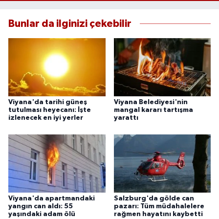
Bunlar da ilginizi çekebilir
Viyana'da tarihi güneş
Viyana Belediyesi'nin
tutulması heyecanı: İşte
mangal kararı tartışma
izlenecek en iyi yerler
yarattı
Viyana'da apartmandaki
Salzburg'da gölde can
yangın can aldı: 55
pazarı: Tüm müdahalelere
yaşındaki adam ölü
rağmen hayatını kaybetti