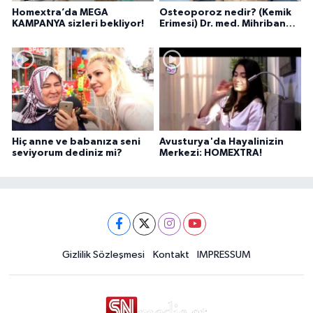
Homextra’da MEGA
Osteoporoz nedir? (Kemik
KAMPANYA sizleri bekliyor!
Erimesi) Dr. med. Mihriban
Pelit anlatıyor...
Hiç anne ve babanıza seni
Avusturya'da Hayalinizin
seviyorum dediniz mi?
Merkezi: HOMEXTRA!
Gizlilik Sözleşmesi
Kontakt
IMPRESSUM