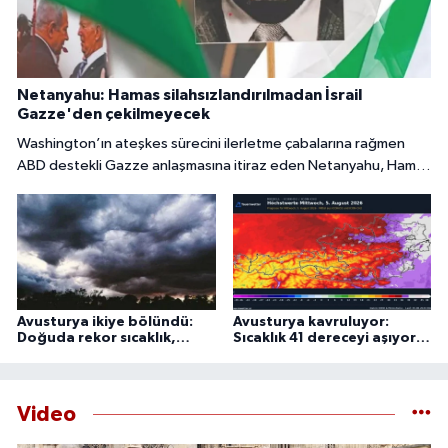
Netanyahu: Hamas silahsızlandırılmadan İsrail
Gazze'den çekilmeyecek
Washington’ın ateşkes sürecini ilerletme çabalarına rağmen
ABD destekli Gazze anlaşmasına itiraz eden Netanyahu, Hamas
tamamen silahsızlandırılmadan İsrail’in bölgeden
çekilmeyeceğini söyledi.
Avusturya ikiye bölündü:
Avusturya kavruluyor:
Doğuda rekor sıcaklık,
Sıcaklık 41 dereceyi aşıyor,
batıda şiddetli fırtına
uzmanlardan 44 derece
uyarısı
Video