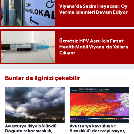
Viyana’da Seçim Heyecanı: Oy
Verme İşlemleri Devam Ediyor
Ücretsiz HPV Aşısı İçin Fırsat:
Health Mobil Viyana'da Yollara
Çıkıyor
Bunlar da ilginizi çekebilir
Avusturya ikiye bölündü:
Avusturya kavruluyor:
Doğuda rekor sıcaklık,
Sıcaklık 41 dereceyi aşıyor,