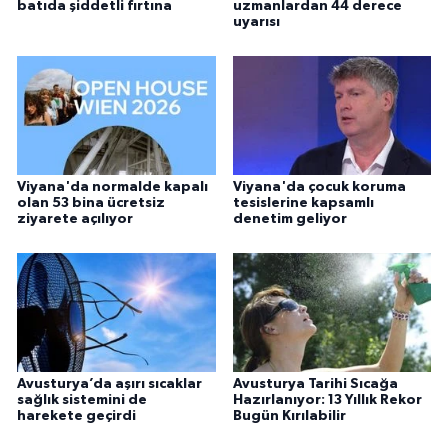
batıda şiddetli fırtına
uzmanlardan 44 derece
uyarısı
Viyana'da normalde kapalı
Viyana'da çocuk koruma
olan 53 bina ücretsiz
tesislerine kapsamlı
ziyarete açılıyor
denetim geliyor
Avusturya’da aşırı sıcaklar
Avusturya Tarihi Sıcağa
sağlık sistemini de
Hazırlanıyor: 13 Yıllık Rekor
harekete geçirdi
Bugün Kırılabilir