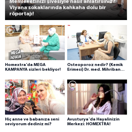
Memleketinizi şivesiyle nasıl anlatırsınız?
Viyana sokaklarında kahkaha dolu bir
röportajı!
Homextra’da MEGA
Osteoporoz nedir? (Kemik
KAMPANYA sizleri bekliyor!
Erimesi) Dr. med. Mihriban
Pelit anlatıyor...
Hiç anne ve babanıza seni
Avusturya'da Hayalinizin
seviyorum dediniz mi?
Merkezi: HOMEXTRA!