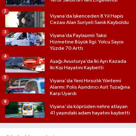
Terör Saldırısı Planı Engellendi
2
Viyana’da İşkenceden 8 Yıl Hapis
Cezası Alan Suriyeli Sanık Kayboldu
3
Viyana’da Paylaşımlı Taksi
Hizmetine Büyük İlgi: Yolcu Sayısı
Yüzde 70 Arttı
4
Aşağı Avusturya’da İki Ayrı Kazada
İki Kişi Hayatını Kaybetti
5
Viyana'da Yeni Hırsızlık Yöntemi
Alarmı: Polis Aşındırıcı Asit Tuzağına
Karşı Uyardı
6
Viyana'da köprüden nehre atlayan
41 yaşındaki adam hayatını kaybetti