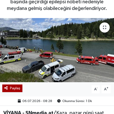
başında geçirdiği epilepsi nöbeti nedeniyle
meydana gelmiş olabileceğini değerlendiriyor.
Paylaş
-
+
A
A
06.07.2026 - 08:28
Okunma Süresi: 1 Dk
VİYANA - SNmedia.at/
Kaza, pazar günü saat