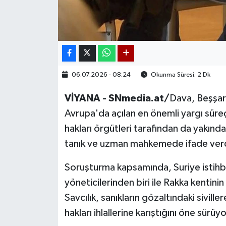
06.07.2026 - 08:24
Okunma Süresi: 2 Dk
VİYANA - SNmedia.at/
Dava, Beşşar
Avrupa'da açılan en önemli yargı süreçl
hakları örgütleri tarafından da yakın
tanık ve uzman mahkemede ifade ver
Soruşturma kapsamında, Suriye istihbar
yöneticilerinden biri ile Rakka kentinin
Savcılık, sanıkların gözaltındaki sivill
hakları ihlallerine karıştığını öne sürüyo