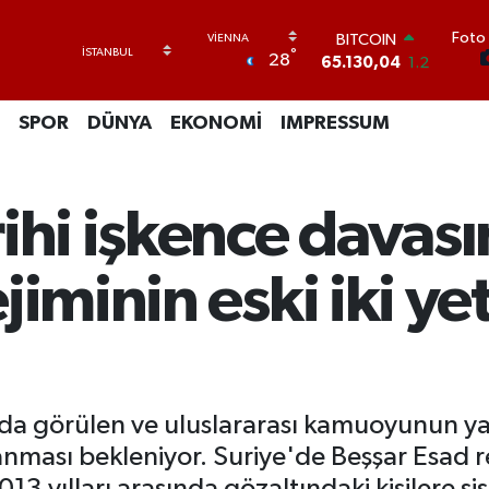
Foto 
DOLAR
°
28
47,7106
0.17
EURO
55,1652
0.27
SPOR
DÜNYA
EKONOMİ
IMPRESSUM
STERLİN
64,4046
0.35
GRAM ALTIN
6648.99
2.59
ihi işkence davası
BİST100
13.773
-19
BITCOIN
iminin eski iki yet
65.130,04
1.2
da görülen ve uluslararası kamuoyunun yakı
anması bekleniyor. Suriye'de Beşşar Esad
-2013 yılları arasında gözaltındaki kişilere