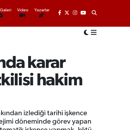
Galeri
Video
Yazarlar
nda karar
kilisi hakim
ndan izlediği tarihi işkence
 rejimi döneminde görev yapan
 sistematik işkence yapmak, kötü