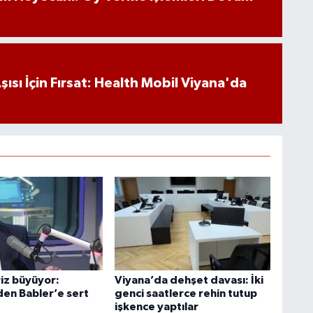
ısı İçin Fırsat: Health Mobil Viyana'da
iz büyüyor:
Viyana’da dehşet davası: İki
den Babler’e sert
genci saatlerce rehin tutup
işkence yaptılar