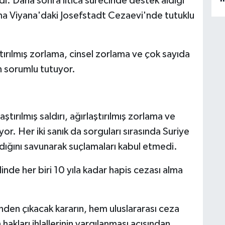
di. Daha sonra iltica sürecinde destek aldığı
(
ana Viyana'daki Josefstadt Cezaevi'nde tutuklu
E
D
M
P
aştırılmış zorlama, cinsel zorlama ve çok sayıda
a
n sorumlu tutuyor.
tırılmış saldırı, ağırlaştırılmış zorlama ve
or. Her iki sanık da sorguları sırasında Suriye
ldığını savunarak suçlamaları kabul etmedi.
inde her biri 10 yıla kadar hapis cezası alma
en çıkacak kararın, hem uluslararası ceza
akları ihlallerinin yargılanması açısından