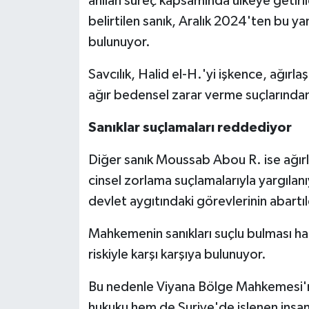
anılan süreç kapsamında ülkeye getiril
belirtilen sanık, Aralık 2024'ten bu y
bulunuyor.
Savcılık, Halid el-H.'yi işkence, ağırl
ağır bedensel zarar verme suçlarında
Sanıklar suçlamaları reddediyor
Diğer sanık Moussab Abou R. ise ağırlaş
cinsel zorlama suçlamalarıyla yargılanıy
devlet aygıtındaki görevlerinin abartı
Mahkemenin sanıkları suçlu bulması hal
riskiyle karşı karşıya bulunuyor.
Bu nedenle Viyana Bölge Mahkemesi'nd
hukuku hem de Suriye'de işlenen insan h