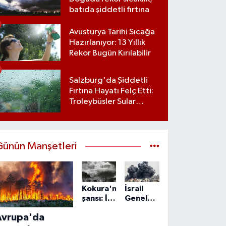
batıda şiddetli fırtına
Avusturya Tarihi Sıcağa
Hazırlanıyor: 13 Yıllık
Rekor Bugün Kırılabilir
Salzburg'da Şiddetli
Fırtına Hayatı Felç Etti:
Troleybüsler Sular
Altında Kaldı
Günün Manşetleri
Kokura'nın
İsrail
şansı: İki
Genelkurmay
kez
Başkanı
Avrupa'da
atom
Zamir: