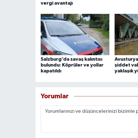
vergi avantajı
Salzburg’da savaş kalıntısı
Avusturya
bulundu: Köprüler ve yollar
şiddet vak
kapatıldı
yaklaşık y
Yorumlar