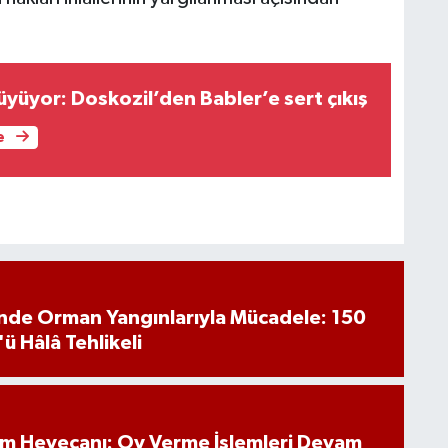
üyüyor: Doskozil’den Babler’e sert çıkış
e
inde Orman Yangınlarıyla Mücadele: 150
'ü Hâlâ Tehlikeli
im Heyecanı: Oy Verme İşlemleri Devam