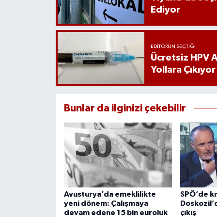
Ediyor
EDITÖRÜN SEÇTIĞI
Ücretsiz HPV Aş
Yollara Çıkıyor
Bunlar da ilginizi çekebilir
Avusturya’da emeklilikte
SPÖ’de kr
yeni dönem: Çalışmaya
Doskozil’
devam edene 15 bin euroluk
çıkış