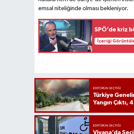
emsal niteliğinde olması bekleniyor.
SPÖ’de kriz b
İçeriği Görüntül
EDITÖRÜN SEÇTIĞI
Türkiye Genel
Yangın Çıktı, 4
EDITÖRÜN SEÇTIĞI
Viyana’da Seç