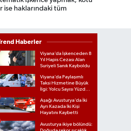
r ise haklarındaki tüm
Trend Haberler
Viyana’da İşkenceden 8
Yıl Hapis Cezası Alan
Suriyeli Sanık Kayboldu
Viyana’da Paylaşımlı
Taksi Hizmetine Büyük
İlgi: Yolcu Sayısı Yüzde
70 Arttı
Aşağı Avusturya’da İki
Ayrı Kazada İki Kişi
Hayatını Kaybetti
Avusturya ikiye bölündü:
Doğuda rekor sıcaklık,