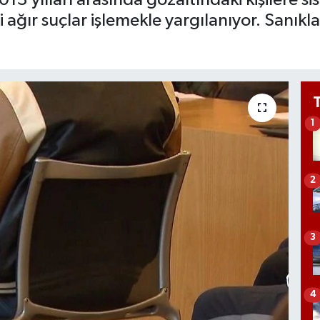
ğır suçlar işlemekle yargılanıyor. Sanıkla
1
2
3
4