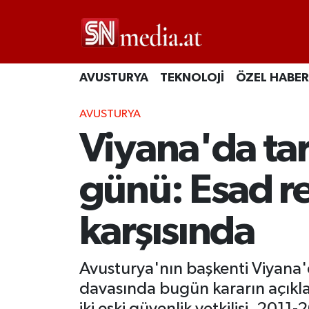
AVUSTURYA
TEKNOLOJİ
ÖZEL HABER
AVUSTURYA
Viyana'da tar
günü: Esad rej
karşısında
Avusturya'nın başkenti Viyana'
davasında bugün kararın açıkl
iki eski güvenlik yetkilisi, 2011