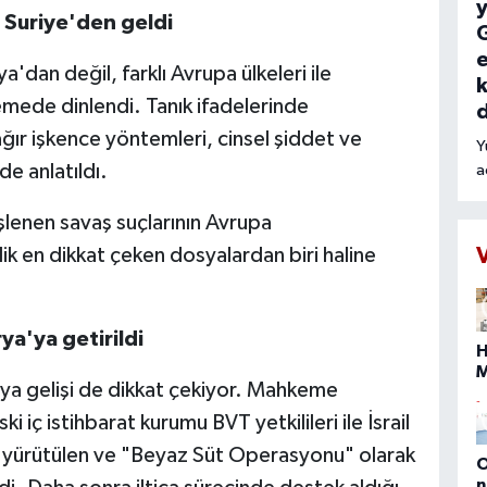
y
Suriye'den geldi
G
e
dan değil, farklı Avrupa ülkeleri ile
k
ede dinlendi. Tanık ifadelerinde
ğır işkence yöntemleri, cinsel şiddet ve
Y
de anlatıldı.
a
r
o
şlenen savaş suçlarının Avrupa
t
 en dikkat çeken dosyalardan biri haline
k
n
t
ya'ya getirildi
H
'ya gelişi de dikkat çekiyor. Mahkeme
s
 iç istihbarat kurumu BVT yetkilileri ile İsrail
b
da yürütülen ve "Beyaz Süt Operasyonu" olarak
O
n