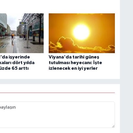
’da işyerinde
Viyana'da tarihi güneş
aları dört yılda
tutulması heyecanı: İşte
üzde 65 arttı
izlenecek en iyi yerler