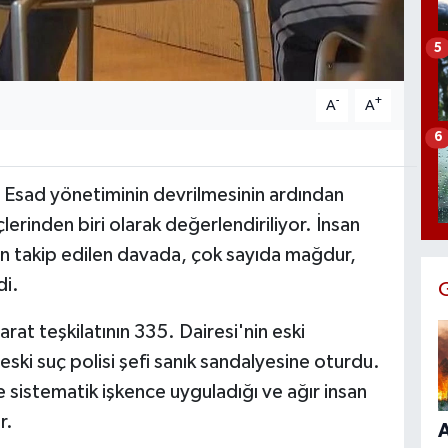
5
-
+
A
A
6
 Esad yönetiminin devrilmesinin ardından
erinden biri olarak değerlendiriliyor. İnsan
dan takip edilen davada, çok sayıda mağdur,
di.
at teşkilatının 335. Dairesi'nin eski
 eski suç polisi şefi sanık sandalyesine oturdu.
ere sistematik işkence uyguladığı ve ağır insan
r.