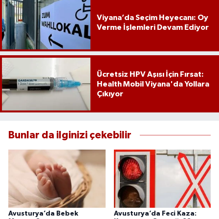
Viyana’da Seçim Heyecanı: Oy
Verme İşlemleri Devam Ediyor
Ücretsiz HPV Aşısı İçin Fırsat:
Health Mobil Viyana'da Yollara
Çıkıyor
Bunlar da ilginizi çekebilir
Avusturya’da Bebek
Avusturya’da Feci Kaza: