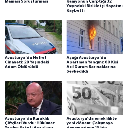
Maması Soruşturması
Kamyonun Çarptığı 32
Yaşındaki Bisikletçi Hayatını
Kaybetti
Avusturya’da Nefret
Aşağı Avusturya’da
Cinayeti: 29 Yaşındaki
Apartman Yangını: 60 Kişi
Adam Öldürüldü
Acil Durum Barınaklarına
Sevkedildi
Avusturya’da Kuraklık
Avusturya’da emeklilikte
Çiftçileri Vurdu: Hükümet
yeni dönem: Çalışmaya
Yardım Paketi Hazırlıyor
devam edene 15 bin