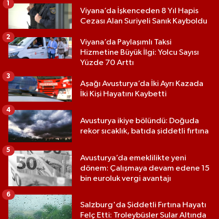
1
Viyana’da İşkenceden 8 Yıl Hapis
Cezası Alan Suriyeli Sanık Kayboldu
2
Viyana’da Paylaşımlı Taksi
Hizmetine Büyük İlgi: Yolcu Sayısı
Yüzde 70 Arttı
3
Aşağı Avusturya’da İki Ayrı Kazada
İki Kişi Hayatını Kaybetti
4
Avusturya ikiye bölündü: Doğuda
rekor sıcaklık, batıda şiddetli fırtına
5
Avusturya’da emeklilikte yeni
dönem: Çalışmaya devam edene 15
bin euroluk vergi avantajı
6
Salzburg'da Şiddetli Fırtına Hayatı
Felç Etti: Troleybüsler Sular Altında