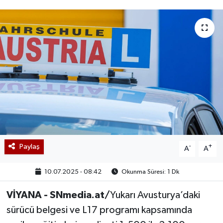
Paylaş
-
+
A
A
10.07.2025 - 08:42
Okunma Süresi: 1 Dk
VİYANA - SNmedia.at/
Yukarı Avusturya’daki
sürücü belgesi ve L17 programı kapsamında