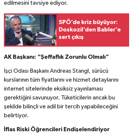
edilmesini tavsiye ediyor.
SPÖ’de kriz büyüyor:
Doskozil’den Babler’e
sert çıkış
AK Başkanı: “Şeffaflık Zorunlu Olmalı”
İşçi Odası Başkanı Andreas Stangl, sürücü
kurslarının tüm fiyatlarını ve hizmet detaylarını
internet sitelerinde eksiksiz yayınlaması
gerektiğini savunuyor. Tüketicilerin ancak bu
şekilde bilinçli ve adil bir tercih yapabileceğini
belirtiyor.
İflas Riski Öğrencileri Endişelendiriyor