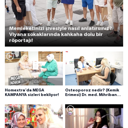
Memleketinizi şivesiyle nasıl anlatırsınız?
Viyana sokaklarında kahkaha dolu bir
röportajı!
Homextra’da MEGA
Osteoporoz nedir? (Kemik
KAMPANYA sizleri bekliyor!
Erimesi) Dr. med. Mihriban
Pelit anlatıyor...