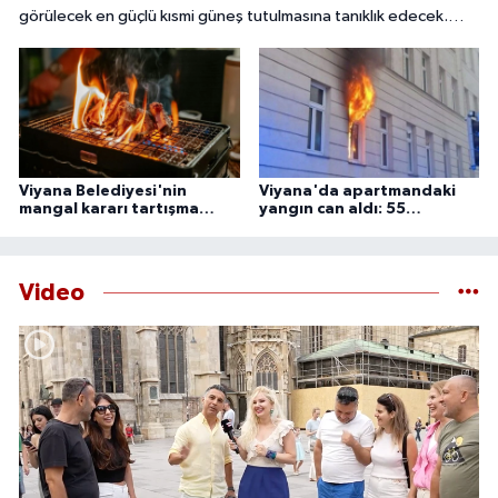
görülecek en güçlü kısmi güneş tutulmasına tanıklık edecek.
Başkent Viyana'da gökyüzü meraklıları, güneşin yaklaşık yüzde
85 ila 89'unun Ay tarafından örtüleceği bu nadir doğa olayını
izlemek için çeşitli noktalarda bir araya gelecek.
Viyana Belediyesi'nin
Viyana'da apartmandaki
mangal kararı tartışma
yangın can aldı: 55
yarattı
yaşındaki adam ölü
bulundu
Video