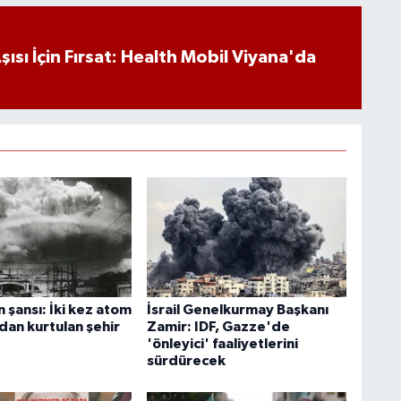
ısı İçin Fırsat: Health Mobil Viyana'da
 şansı: İki kez atom
İsrail Genelkurmay Başkanı
an kurtulan şehir
Zamir: IDF, Gazze'de
'önleyici' faaliyetlerini
sürdürecek