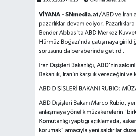
26.05.2026 - 16:25
Okunma Süresi: 2 Dk
VİYANA - SNmedia.at/
ABD ve İran a
pazarlıklar devam ediyor. Pazarlıklara 
Bender Abbas'ta ABD Merkez Kuvvetl
Hürmüz Boğazı'nda çatışmaya girildiğ
sorusunu da beraberinde getirdi.
İran Dışişleri Bakanlığı, ABD'nin saldırıl
Bakanlık, İran'ın karşılık vereceğini 
ABD DIŞİŞLERİ BAKANI RUBIO: MÜ
ABD Dışişleri Bakanı Marco Rubio, yeni 
anlaşmaya yönelik müzakerelerin "birk
Komutanlığı yaptığı açıklamada, askerl
korumak" amacıyla yeni saldırılar düz