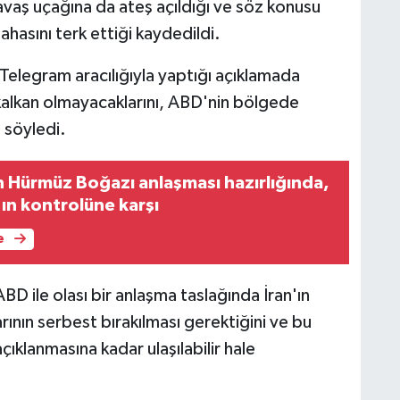
savaş uçağına da ateş açıldığı ve söz konusu
hasını terk ettiği kaydedildi.
elegram aracılığıyla yaptığı açıklamada
r kalkan olmayacaklarını, ABD'nin bölgede
 söyledi.
 Hürmüz Boğazı anlaşması hazırlığında,
ın kontrolüne karşı
e
n ABD ile olası bir anlaşma taslağında İran'ın
rının serbest bırakılması gerektiğini ve bu
çıklanmasına kadar ulaşılabilir hale