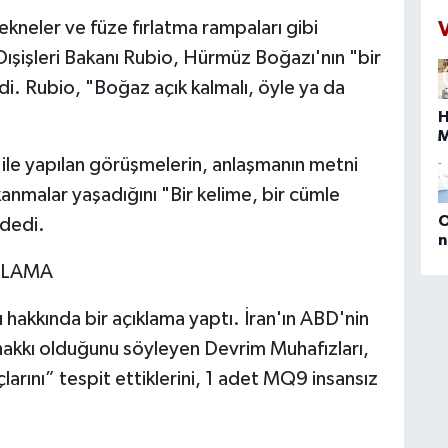
a
kneler ve füze fırlatma rampaları gibi
N
ışişleri Bakanı Rubio, Hürmüz Boğazı'nın "bir
t
s
di. Rubio, "Boğaz açık kalmalı, öyle ya da
İ
H
ç
s
 ile yapılan görüşmelerin, anlaşmanın metni
s
b
kanmalar yaşadığını "Bir kelime, bir cümle
O
 dedi.
n
(
KLAMA
E
D
M
ı hakkında bir açıklama yaptı. İran'ın ABD'nin
P
 hakkı olduğunu söyleyen Devrim Muhafızları,
a
rını” tespit ettiklerini, 1 adet MQ9 insansız