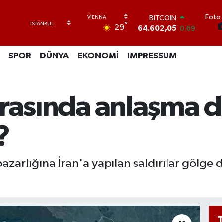
Foto 
DOLAR
°
29
47,5986
0.06
EURO
55,0700
0.1
SPOR
DÜNYA
EKONOMİ
IMPRESSUM
STERLİN
64,2438
0.21
GRAM ALTIN
6518.23
0.39
arasında anlaşma
BİST100
13.703
0
BITCOIN
?
64.602,05
0.69
zarlığına İran'a yapılan saldırılar gölge dü