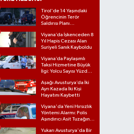
Tirol'de 14 Yaşındaki
Öğrencinin Terör
Saldırısı Planı
Engellendi
Viyana’da İşkenceden 8
Yıl Hapis Cezası Alan
Suriyeli Sanık Kayboldu
Viyana’da Paylaşımlı
Taksi Hizmetine Büyük
İlgi: Yolcu Sayısı Yüzde
70 Arttı
Aşağı Avusturya’da İki
Ayrı Kazada İki Kişi
Hayatını Kaybetti
Viyana'da Yeni Hırsızlık
Yöntemi Alarmı: Polis
Aşındırıcı Asit Tuzağına
Karşı Uyardı
Yukarı Avusturya'da Bir