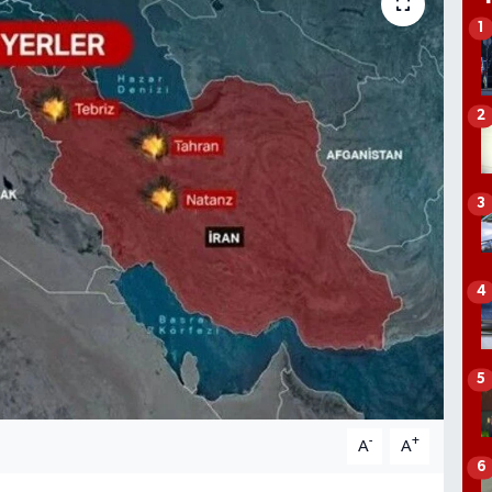
1
2
3
4
5
-
+
A
A
6