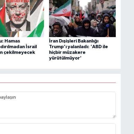
u: Hamas
İran Dışişleri Bakanlığı
ndırılmadan İsrail
Trump’ı yalanladı: 'ABD ile
n çekilmeyecek
hiçbir müzakere
yürütülmüyor'