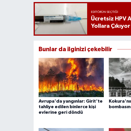
EDITÖRÜN SEÇTIĞI
Ücretsiz HPV Aş
Yollara Çıkıyor
Bunlar da ilginizi çekebilir
Avrupa'da yangınlar: Girit'te
Kokura'nın
tahliye edilen binlerce kişi
bombasınd
evlerine geri döndü