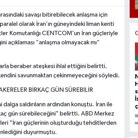
rasındaki savaşı bitirebilecek anlaşma için
paralel olarak İran’ın güneyindeki liman kenti
er Komutanlığı CENTCOM'un İran güçleriyle
ini açıklaması “anlaşma olmayacak mı”
arla beraber ateşkesi ihlal ettiğini belirtti.
ve kendini savunmaktan çekinmeyeceğini söyledi.
ZAKERELER BİRKAÇ GÜN SÜREBİLİR
s
İ
dalga saldırıların ardından konuştu. İran ile
aç gün sürebileceğini" belirtti. ABD Merkez
W
eri "İran güçlerinin oluşturduğu tehditlerden
s
ç
enlediğini duyurmuştu.
d