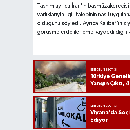
Tasnim ayrıca İran'ın başmüzakerecisi
varlıklarıyla ilgili talebinin nasıl uygu
olduğunu söyledi. Ayrıca Kalibaf'ın ziy
görüşmelerde ilerleme kaydedildiği if
EDITÖRÜN SEÇTIĞI
Türkiye Genel
Yangın Çıktı, 4
EDITÖRÜN SEÇTIĞI
Viyana’da Seç
Ediyor