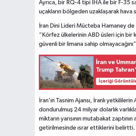
Ayrıca, bir RQ-4 tipi İHA ile bir F-35 
uçakların bölgeden uzaklaşarak hava sa
İran Dini Lideri Mücteba Hamaney de T
“Körfez ülkelerinin ABD üsleri için bi
güvenli bir limana sahip olmayacağını”
İran ve Umman
Trump Tahran'
İçeriği Görüntül
İran'ın Tasnim Ajansı, İranlı yetkilileri
dondurulmuş 24 milyar dolarlık varlıkla
miktarın yarısının mutabakat zaptının a
getirilmesinde ısrar ettiklerini belirtti.