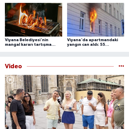
Başkent Viyana'da gökyüzü meraklıları, güneşin yaklaşık yüzde
85 ila 89'unun Ay tarafından örtüleceği bu nadir doğa olayını
izlemek için çeşitli noktalarda bir araya gelecek.
Viyana Belediyesi'nin
Viyana'da apartmandaki
mangal kararı tartışma
yangın can aldı: 55
yarattı
yaşındaki adam ölü
bulundu
Video