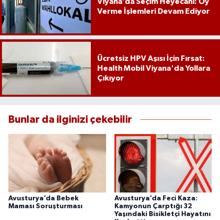
Viyana’da Seçim Heyecanı: Oy
Verme İşlemleri Devam Ediyor
Ücretsiz HPV Aşısı İçin Fırsat:
Health Mobil Viyana'da Yollara
Çıkıyor
Bunlar da ilginizi çekebilir
Avusturya’da Bebek
Avusturya’da Feci Kaza:
Maması Soruşturması
Kamyonun Çarptığı 32
Yaşındaki Bisikletçi Hayatını