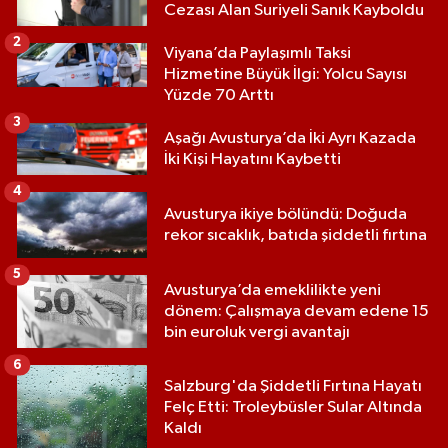
Cezası Alan Suriyeli Sanık Kayboldu
2
Viyana’da Paylaşımlı Taksi
Hizmetine Büyük İlgi: Yolcu Sayısı
Yüzde 70 Arttı
3
Aşağı Avusturya’da İki Ayrı Kazada
İki Kişi Hayatını Kaybetti
4
Avusturya ikiye bölündü: Doğuda
rekor sıcaklık, batıda şiddetli fırtına
5
Avusturya’da emeklilikte yeni
dönem: Çalışmaya devam edene 15
bin euroluk vergi avantajı
6
Salzburg'da Şiddetli Fırtına Hayatı
Felç Etti: Troleybüsler Sular Altında
Kaldı