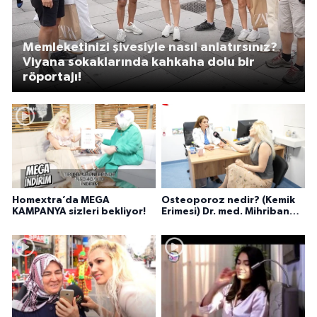
Memleketinizi şivesiyle nasıl anlatırsınız?
Viyana sokaklarında kahkaha dolu bir
röportajı!
Homextra’da MEGA
Osteoporoz nedir? (Kemik
KAMPANYA sizleri bekliyor!
Erimesi) Dr. med. Mihriban
Pelit anlatıyor...