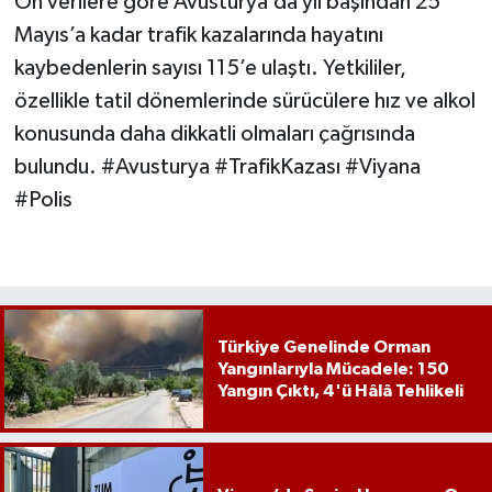
Ön verilere göre Avusturya’da yıl başından 25
Mayıs’a kadar trafik kazalarında hayatını
kaybedenlerin sayısı 115’e ulaştı. Yetkililer,
özellikle tatil dönemlerinde sürücülere hız ve alkol
konusunda daha dikkatli olmaları çağrısında
bulundu. #Avusturya #TrafikKazası #Viyana
#Polis
Türkiye Genelinde Orman
Yangınlarıyla Mücadele: 150
Yangın Çıktı, 4'ü Hâlâ Tehlikeli