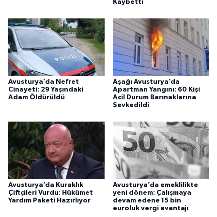
Kaybetti
Avusturya’da Nefret
Aşağı Avusturya’da
Cinayeti: 29 Yaşındaki
Apartman Yangını: 60 Kişi
Adam Öldürüldü
Acil Durum Barınaklarına
Sevkedildi
Avusturya’da Kuraklık
Avusturya’da emeklilikte
Çiftçileri Vurdu: Hükümet
yeni dönem: Çalışmaya
Yardım Paketi Hazırlıyor
devam edene 15 bin
euroluk vergi avantajı