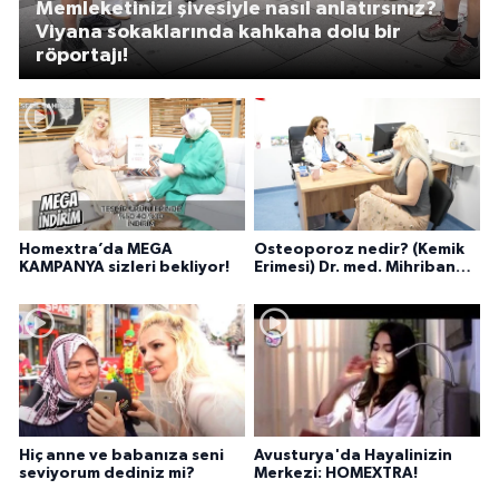
Memleketinizi şivesiyle nasıl anlatırsınız?
Viyana sokaklarında kahkaha dolu bir
röportajı!
Homextra’da MEGA
Osteoporoz nedir? (Kemik
KAMPANYA sizleri bekliyor!
Erimesi) Dr. med. Mihriban
Pelit anlatıyor...
Hiç anne ve babanıza seni
Avusturya'da Hayalinizin
seviyorum dediniz mi?
Merkezi: HOMEXTRA!