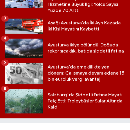
Hizmetine Büyük İlgi: Yolcu Sayısı
Yüzde 70 Arttı
3
Aşağı Avusturya’da İki Ayrı Kazada
İki Kişi Hayatını Kaybetti
4
Avusturya ikiye bölündü: Doğuda
rekor sıcaklık, batıda şiddetli fırtına
5
Avusturya’da emeklilikte yeni
dönem: Çalışmaya devam edene 15
bin euroluk vergi avantajı
6
Salzburg'da Şiddetli Fırtına Hayatı
Felç Etti: Troleybüsler Sular Altında
Kaldı