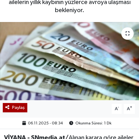
ailelerin yıllık kaybının yüzlerce avroya ulaşması
bekleniyor.
Paylaş
-
+
A
A
06.11.2025 - 08:34
Okunma Süresi: 1 Dk
VİYANA - SNmedia.at/
Alınan karara göre aileler