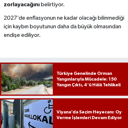
zorlayacağını
belirtiyor.
2027’de enflasyonun ne kadar olacağı bilinmediği
için kaybın boyutunun daha da büyük olmasından
endişe ediliyor.
Türkiye Genelinde Orman
Yangınlarıyla Mücadele: 150
Yangın Çıktı, 4'ü Hâlâ Tehlikeli
Viyana’da Seçim Heyecanı: Oy
Verme İşlemleri Devam Ediyor