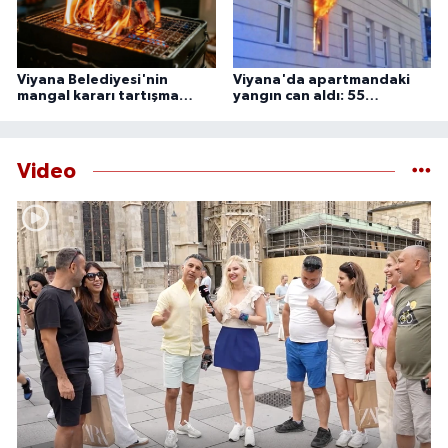
Viyana Belediyesi'nin
Viyana'da apartmandaki
mangal kararı tartışma
yangın can aldı: 55
yarattı
yaşındaki adam ölü
bulundu
Video