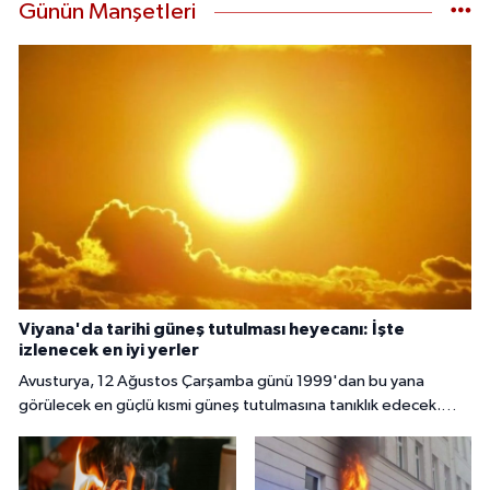
Günün Manşetleri
Viyana'da tarihi güneş tutulması heyecanı: İşte
izlenecek en iyi yerler
Avusturya, 12 Ağustos Çarşamba günü 1999'dan bu yana
görülecek en güçlü kısmi güneş tutulmasına tanıklık edecek.
Başkent Viyana'da gökyüzü meraklıları, güneşin yaklaşık yüzde
85 ila 89'unun Ay tarafından örtüleceği bu nadir doğa olayını
izlemek için çeşitli noktalarda bir araya gelecek.