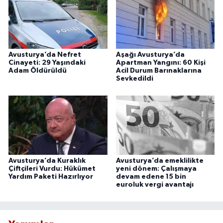
Avusturya’da Nefret
Aşağı Avusturya’da
Cinayeti: 29 Yaşındaki
Apartman Yangını: 60 Kişi
Adam Öldürüldü
Acil Durum Barınaklarına
Sevkedildi
Avusturya’da Kuraklık
Avusturya’da emeklilikte
Çiftçileri Vurdu: Hükümet
yeni dönem: Çalışmaya
Yardım Paketi Hazırlıyor
devam edene 15 bin
euroluk vergi avantajı