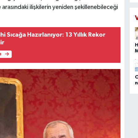
b
ke arasındaki ilişkilerin yeniden şekillenebileceği
k
d
s
h
hi Sıcağa Hazırlanıyor: 13 Yıllık Rekor
k
ir
H
e
s
b
O
n
(
E
D
M
P
a