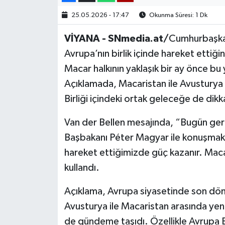
25.05.2026 - 17:47
Okunma Süresi: 1 Dk
VİYANA - SNmedia.at/
Cumhurbaşkan
Avrupa’nın birlik içinde hareket ettiğ
Macar halkının yaklaşık bir ay önce bu 
Açıklamada, Macaristan ile Avusturya a
Birliği içindeki ortak geleceğe de dikka
Van der Bellen mesajında, “Bugün gerç
Başbakanı Péter Magyar ile konuşmakt
hareket ettiğimizde güç kazanır. Macar
kullandı.
Açıklama, Avrupa siyasetinde son dö
Avusturya ile Macaristan arasında yeni
de gündeme taşıdı. Özellikle Avrupa Bir