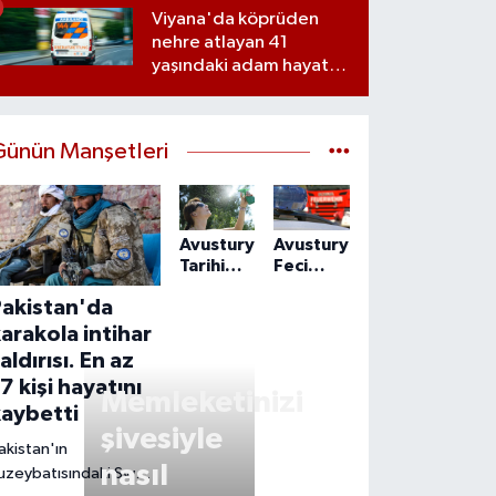
Karşı Uyardı
Viyana'da köprüden
nehre atlayan 41
yaşındaki adam hayatını
kaybetti
Günün Manşetleri
Avusturya
Avusturya’da
Tarihi
Feci
Sıcağa
Traktör
Pakistan'da
Hazırlanıyor:
Kazası:
13 Yıllık
28
arakola intihar
Rekor
Yaşındaki
aldırısı. En az
Bugün
Sürücü
7 kişi hayatını
Kırılabilir
Hayatını
Memleketinizi
kaybetti
Kaybetti
şivesiyle
akistan'ın
nasıl
uzeybatısındaki Swat