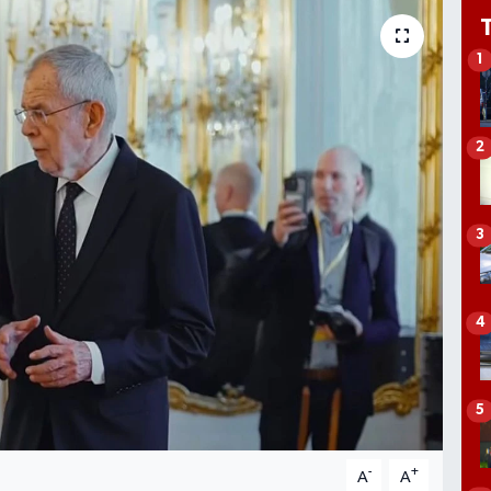
1
2
3
4
5
-
+
A
A