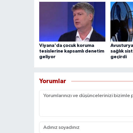
Viyana'da çocuk koruma
Avusturya’
tesislerine kapsamlı denetim
sağlık si
geliyor
geçirdi
Yorumlar