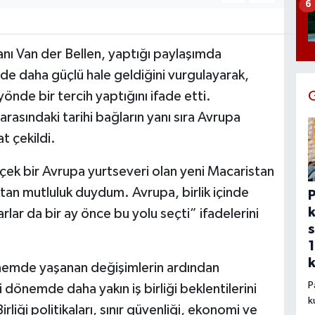
6
ı Van der Bellen, yaptığı paylaşımda
inde daha güçlü hale geldiğini vurgulayarak,
yönde bir tercih yaptığını ifade etti.
rasındaki tarihi bağların yanı sıra Avrupa
t çekildi.
ek bir Avrupa yurtseveri olan yeni Macaristan
an mutluluk duydum. Avrupa, birlik içinde
k
lar da bir ay önce bu yolu seçti” ifadelerini
s
1
nemde yaşanan değişimlerin ardından
P
 dönemde daha yakın iş birliği beklentilerini
k
liği politikaları, sınır güvenliği, ekonomi ve