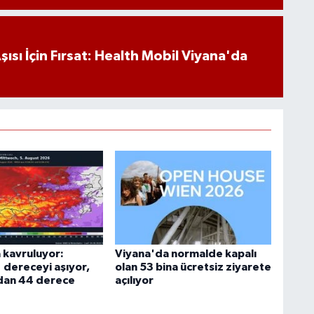
ısı İçin Fırsat: Health Mobil Viyana'da
 kavruluyor:
Viyana'da normalde kapalı
1 dereceyi aşıyor,
olan 53 bina ücretsiz ziyarete
dan 44 derece
açılıyor