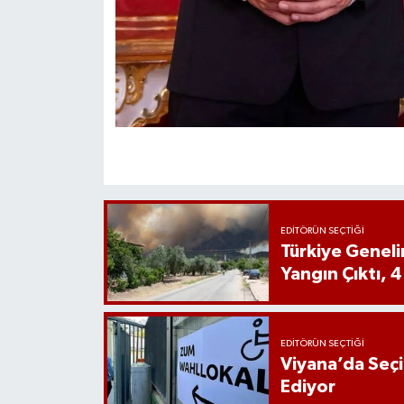
EDITÖRÜN SEÇTIĞI
Türkiye Genel
Yangın Çıktı, 4
EDITÖRÜN SEÇTIĞI
Viyana’da Seç
Ediyor