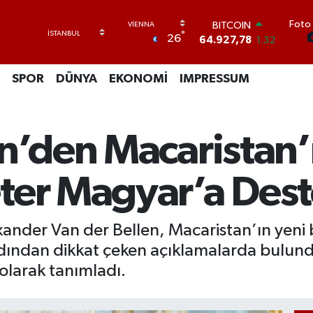
Foto 
DOLAR
°
26
47,5894
0.08
EURO
55,0398
-0.02
SPOR
DÜNYA
EKONOMİ
IMPRESSUM
STERLİN
64,1581
0.16
GRAM ALTIN
6527.85
0.54
n’den Macaristan’
BİST100
13.703
11
BITCOIN
ter Magyar’a Dest
64.927,78
1.32
nder Van der Bellen, Macaristan’ın yeni 
dından dikkat çeken açıklamalarda bulund
olarak tanımladı.