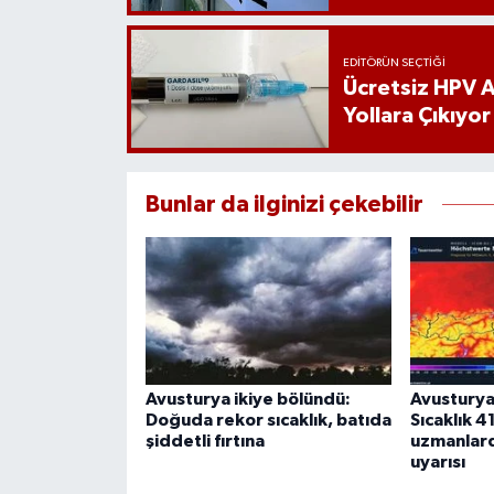
EDITÖRÜN SEÇTIĞI
Ücretsiz HPV Aş
Yollara Çıkıyor
Bunlar da ilginizi çekebilir
Avusturya ikiye bölündü:
Avusturya
Doğuda rekor sıcaklık, batıda
Sıcaklık 4
şiddetli fırtına
uzmanlar
uyarısı