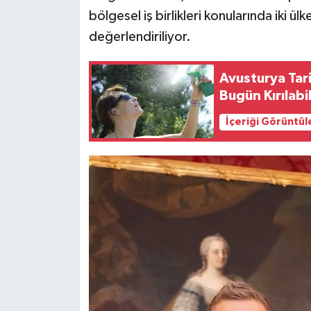
bölgesel iş birlikleri konularında iki ül
değerlendiriliyor.
Avusturya Tari
Bugün Kırılabil
İçeriği Görüntül