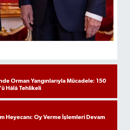
inde Orman Yangınlarıyla Mücadele: 150
'ü Hâlâ Tehlikeli
im Heyecanı: Oy Verme İşlemleri Devam