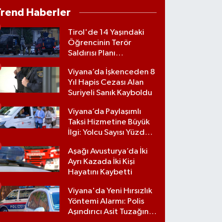
Trend Haberler
Tirol'de 14 Yaşındaki
Öğrencinin Terör
Saldırısı Planı
Engellendi
Viyana’da İşkenceden 8
Yıl Hapis Cezası Alan
Suriyeli Sanık Kayboldu
Viyana’da Paylaşımlı
Taksi Hizmetine Büyük
İlgi: Yolcu Sayısı Yüzde
70 Arttı
Aşağı Avusturya’da İki
Ayrı Kazada İki Kişi
Hayatını Kaybetti
Viyana'da Yeni Hırsızlık
Yöntemi Alarmı: Polis
Aşındırıcı Asit Tuzağına