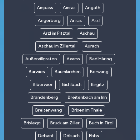
Ampass
Amras
Angath
Angerberg
Anras
Arzl
Arzl im Pitztal
Aschau
Aschau im Zillertal
Aurach
Außervillgraten
Axams
Bad Häring
Barwies
Baumkirchen
Berwang
Biberwier
Bichlbach
Birgitz
Brandenberg
Breitenbach am Inn
Breitenwang
Brixen im Thale
Brixlegg
Bruck am Ziller
Buch in Tirol
Debant
Dölsach
Ebbs