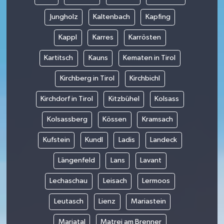
Jungholz
Kaltenbach
Kapfing
Kappl
Karres
Karrösten
Kartitsch
Kauns
Kematen in Tirol
Kirchberg in Tirol
Kirchbichl
Kirchdorf in Tirol
Kitzbühel
Kolsass
Kolsassberg
Kössen
Kramsach
Kufstein
Kundl
Ladis
Landeck
Längenfeld
Lans
Lavant
Lechaschau
Leisach
Lermoos
Leutasch
Lienz
Mariastein
Mariatal
Matrei am Brenner