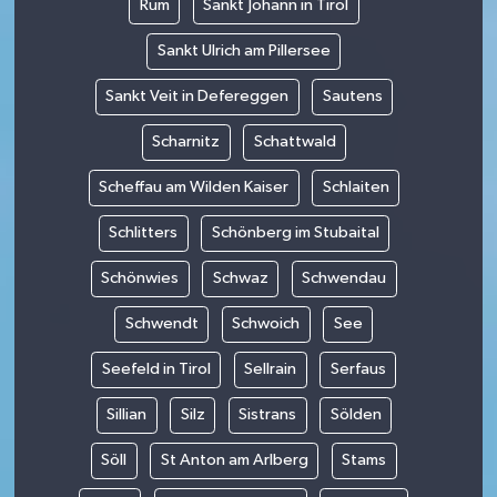
Rum
Sankt Johann in Tirol
Sankt Ulrich am Pillersee
Sankt Veit in Defereggen
Sautens
Scharnitz
Schattwald
Scheffau am Wilden Kaiser
Schlaiten
Schlitters
Schönberg im Stubaital
Schönwies
Schwaz
Schwendau
Schwendt
Schwoich
See
Seefeld in Tirol
Sellrain
Serfaus
Sillian
Silz
Sistrans
Sölden
Söll
St Anton am Arlberg
Stams