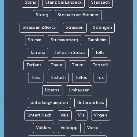
Stans
Stanz bei Landeck
Stanzach
Steeg
Steinach am Brenner
Strass im Zillertal
Strassen
Strengen
Stumm
Stummerberg
Tannheim
Tarrenz
Telfes im Stubai
Telfs
Terfens
Thaur
Thurn
Tobadill
Trins
Tristach
Tulfes
Tux
Uderns
Umhausen
Unterlangkampfen
Unterperfuss
Untertilliach
Vals
Vils
Virgen
Volders
Voldöpp
Vomp