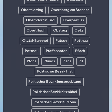
Obermieming
Obernberg am Brenner
Oberndorf in Tirol
Oberperfuss
Obertilliach
Obsteig
Oetz
Ötztal-Bahnhof
Patsch
Pettnau
Pettneu
Pfaffenhofen
Pflach
Pfons
Pfunds
Pians
Pill
Politischer Bezirk Imst
Politischer Bezirk Innsbruck Land
Politischer Bezirk Kitzbühel
Politischer Bezirk Kufstein