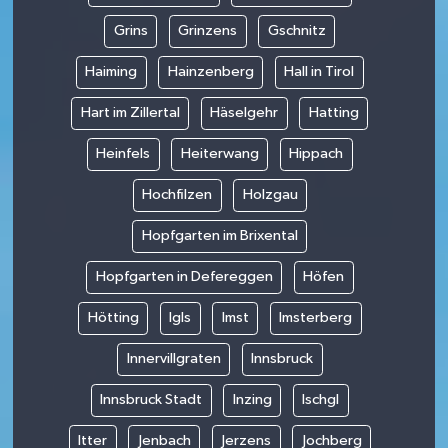
Grins
Grinzens
Gschnitz
Haiming
Hainzenberg
Hall in Tirol
Hart im Zillertal
Häselgehr
Hatting
Heinfels
Heiterwang
Hippach
Hochfilzen
Holzgau
Hopfgarten im Brixental
Hopfgarten in Defereggen
Höfen
Hötting
Igls
Imst
Imsterberg
Innervillgraten
Innsbruck
Innsbruck Stadt
Inzing
Ischgl
Itter
Jenbach
Jerzens
Jochberg