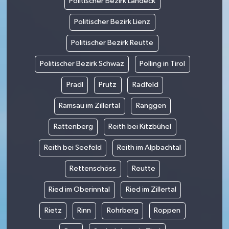
Politischer Bezirk Landeck
Politischer Bezirk Lienz
Politischer Bezirk Reutte
Politischer Bezirk Schwaz
Polling in Tirol
Pradl
Prutz
Radfeld
Ramsau im Zillertal
Ranggen
Rattenberg
Reith bei Kitzbühel
Reith bei Seefeld
Reith im Alpbachtal
Rettenschöss
Reutte
Ried im Oberinntal
Ried im Zillertal
Rietz
Rinn
Rohrberg
Roppen