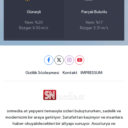
Güneşli
Parçalı Bulutlu
Nem: %20
Nem: %17
Rüzgar: 6.50 m/s
Rüzgar: 5.31 m/s
Gizlilik Sözleşmesi
Kontakt
IMPRESSUM
snmedia.at yepyeni temasıyla sizleri buluştururken, sadelik ve
modernizmi bir araya getiriyor. Şatafattan kaçınıyor ve insanlara
haber okuyabilecekleri bir altyapı sunuyor. Avusturya ve