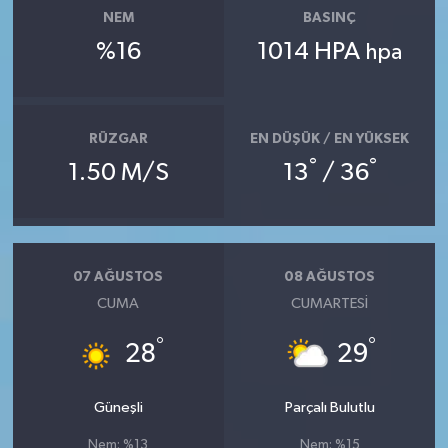
NEM
BASINÇ
%16
1014 HPA
hpa
RÜZGAR
EN DÜŞÜK / EN YÜKSEK
°
°
1.50 M/S
13
/ 36
07 AĞUSTOS
08 AĞUSTOS
CUMA
CUMARTESI
°
°
28
29
Güneşli
Parçalı Bulutlu
Nem: %13
Nem: %15