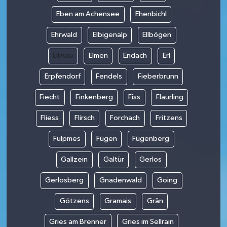
Eben am Achensee
Ehenbichl
Ehrwald
Elbigenalp
Ellbögen
Ellmau
Elmen
Endach
Erl
Erpfendorf
Fendels
Fieberbrunn
Fiecht
Finkenberg
Fiss
Flaurling
Fliess
Flirsch
Forchach
Fritzens
Fulpmes
Fügen
Fügenberg
Gallzein
Galtür
Gerlos
Gerlosberg
Gnadenwald
Going
Götzens
Gramais
Grän
Gries am Brenner
Gries im Sellrain