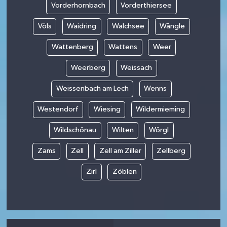
Vorderhornbach
Vorderthiersee
Völs
Waidring
Walchsee
Wängle
Wattenberg
Wattens
Weer
Weerberg
Weissach
Weissenbach am Lech
Wenns
Westendorf
Wiesing
Wildermieming
Wildschönau
Wilten
Wörgl
Zams
Zell
Zell am Ziller
Zellberg
Zirl
Zöblen