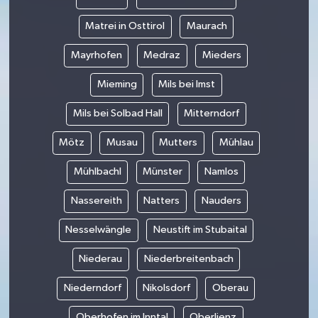
Matrei in Osttirol
Maurach
Mayrhofen
Medraz
Mieders
Mieming
Mils bei Imst
Mils bei Solbad Hall
Mitterndorf
Mötz
Musau
Mutters
Mühlau
Mühlbachl
Münster
Namlos
Nassereith
Natters
Nauders
Nesselwängle
Neustift im Stubaital
Niederau
Niederbreitenbach
Niederndorf
Nikolsdorf
Oberau
Oberhofen im Inntal
Oberlienz