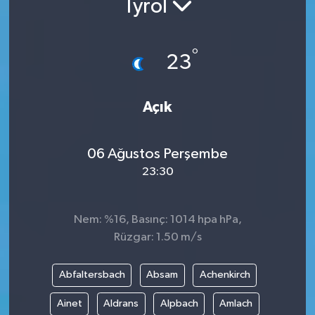
Tyrol
°
23
Açık
06 Ağustos Perşembe
23:30
Nem: %16, Basınç: 1014 hpa hPa,
Rüzgar: 1.50 m/s
Abfaltersbach
Absam
Achenkirch
Ainet
Aldrans
Alpbach
Amlach