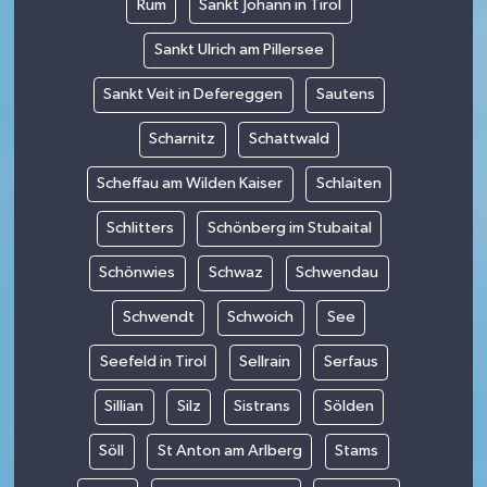
Rum
Sankt Johann in Tirol
Sankt Ulrich am Pillersee
Sankt Veit in Defereggen
Sautens
Scharnitz
Schattwald
Scheffau am Wilden Kaiser
Schlaiten
Schlitters
Schönberg im Stubaital
Schönwies
Schwaz
Schwendau
Schwendt
Schwoich
See
Seefeld in Tirol
Sellrain
Serfaus
Sillian
Silz
Sistrans
Sölden
Söll
St Anton am Arlberg
Stams