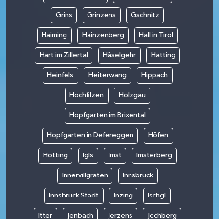
Grins
Grinzens
Gschnitz
Haiming
Hainzenberg
Hall in Tirol
Hart im Zillertal
Häselgehr
Hatting
Heinfels
Heiterwang
Hippach
Hochfilzen
Holzgau
Hopfgarten im Brixental
Hopfgarten in Defereggen
Höfen
Hötting
Igls
Imst
Imsterberg
Innervillgraten
Innsbruck
Innsbruck Stadt
Inzing
Ischgl
Itter
Jenbach
Jerzens
Jochberg