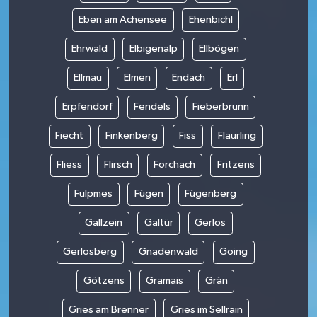
Eben am Achensee
Ehenbichl
Ehrwald
Elbigenalp
Ellbögen
Ellmau
Elmen
Endach
Erl
Erpfendorf
Fendels
Fieberbrunn
Fiecht
Finkenberg
Fiss
Flaurling
Fliess
Flirsch
Forchach
Fritzens
Fulpmes
Fügen
Fügenberg
Gallzein
Galtür
Gerlos
Gerlosberg
Gnadenwald
Going
Götzens
Gramais
Grän
Gries am Brenner
Gries im Sellrain