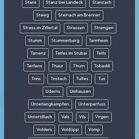
Stans
Stanz bei Landeck
Stanzach
Steeg
Steinach am Brenner
Strass im Zillertal
Strassen
Strengen
Stumm
Stummerberg
Tannheim
Tarrenz
Telfes im Stubai
Telfs
Terfens
Thaur
Thurn
Tobadill
Trins
Tristach
Tulfes
Tux
Uderns
Umhausen
Unterlangkampfen
Unterperfuss
Untertilliach
Vals
Vils
Virgen
Volders
Voldöpp
Vomp