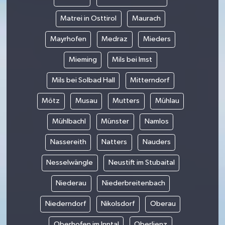
Matrei in Osttirol
Maurach
Mayrhofen
Medraz
Mieders
Mieming
Mils bei Imst
Mils bei Solbad Hall
Mitterndorf
Mötz
Musau
Mutters
Mühlau
Mühlbachl
Münster
Namlos
Nassereith
Natters
Nauders
Nesselwängle
Neustift im Stubaital
Niederau
Niederbreitenbach
Niederndorf
Nikolsdorf
Oberau
Oberhofen im Inntal
Oberlienz