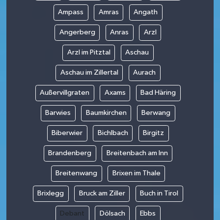
Ampass
Amras
Angath
Angerberg
Anras
Arzl
Arzl im Pitztal
Aschau
Aschau im Zillertal
Aurach
Außervillgraten
Axams
Bad Häring
Barwies
Baumkirchen
Berwang
Biberwier
Bichlbach
Birgitz
Brandenberg
Breitenbach am Inn
Breitenwang
Brixen im Thale
Brixlegg
Bruck am Ziller
Buch in Tirol
Debant
Dölsach
Ebbs