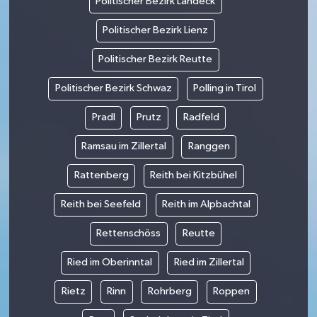
Politischer Bezirk Landeck
Politischer Bezirk Lienz
Politischer Bezirk Reutte
Politischer Bezirk Schwaz
Polling in Tirol
Pradl
Prutz
Radfeld
Ramsau im Zillertal
Ranggen
Rattenberg
Reith bei Kitzbühel
Reith bei Seefeld
Reith im Alpbachtal
Rettenschöss
Reutte
Ried im Oberinntal
Ried im Zillertal
Rietz
Rinn
Rohrberg
Roppen