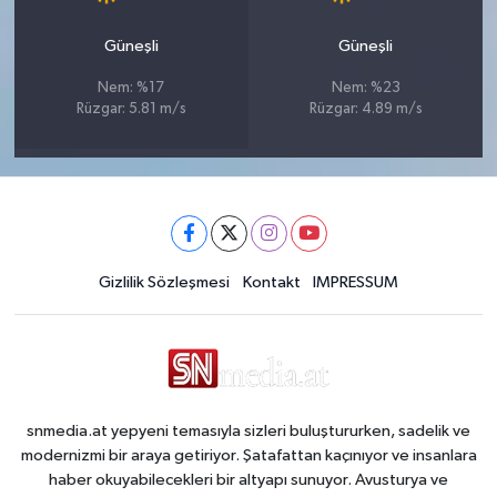
Güneşli
Güneşli
Nem: %17
Nem: %23
Rüzgar: 5.81 m/s
Rüzgar: 4.89 m/s
Gizlilik Sözleşmesi
Kontakt
IMPRESSUM
snmedia.at yepyeni temasıyla sizleri buluştururken, sadelik ve
modernizmi bir araya getiriyor. Şatafattan kaçınıyor ve insanlara
haber okuyabilecekleri bir altyapı sunuyor. Avusturya ve