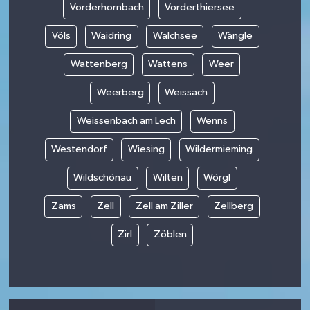
Vorderhornbach
Vorderthiersee
Völs
Waidring
Walchsee
Wängle
Wattenberg
Wattens
Weer
Weerberg
Weissach
Weissenbach am Lech
Wenns
Westendorf
Wiesing
Wildermieming
Wildschönau
Wilten
Wörgl
Zams
Zell
Zell am Ziller
Zellberg
Zirl
Zöblen