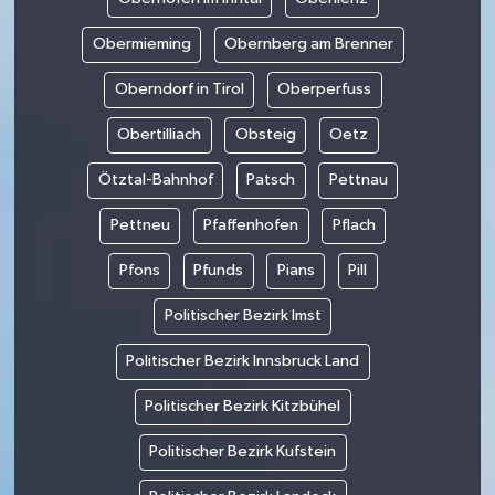
Obermieming
Obernberg am Brenner
Oberndorf in Tirol
Oberperfuss
Obertilliach
Obsteig
Oetz
Ötztal-Bahnhof
Patsch
Pettnau
Pettneu
Pfaffenhofen
Pflach
Pfons
Pfunds
Pians
Pill
Politischer Bezirk Imst
Politischer Bezirk Innsbruck Land
Politischer Bezirk Kitzbühel
Politischer Bezirk Kufstein