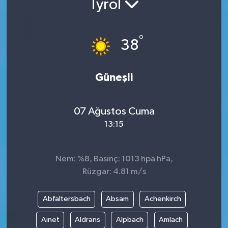
Tyrol
°
38
Güneşli
07 Ağustos Cuma
13:15
Nem: %8, Basınç: 1013 hpa hPa,
Rüzgar: 4.81 m/s
Abfaltersbach
Absam
Achenkirch
Ainet
Aldrans
Alpbach
Amlach