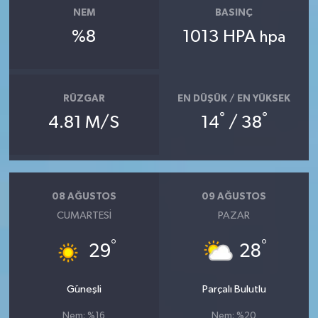
NEM
BASINÇ
%8
1013 HPA
hpa
RÜZGAR
EN DÜŞÜK / EN YÜKSEK
°
°
4.81 M/S
14
/ 38
08 AĞUSTOS
09 AĞUSTOS
CUMARTESI
PAZAR
°
°
29
28
Güneşli
Parçalı Bulutlu
Nem: %16
Nem: %20