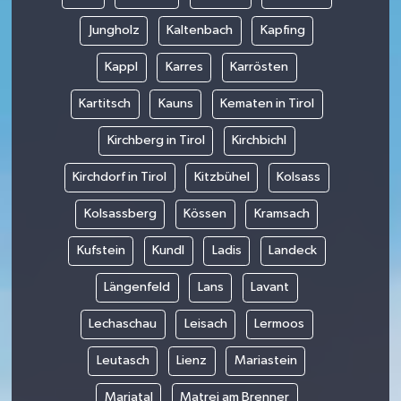
Jungholz
Kaltenbach
Kapfing
Kappl
Karres
Karrösten
Kartitsch
Kauns
Kematen in Tirol
Kirchberg in Tirol
Kirchbichl
Kirchdorf in Tirol
Kitzbühel
Kolsass
Kolsassberg
Kössen
Kramsach
Kufstein
Kundl
Ladis
Landeck
Längenfeld
Lans
Lavant
Lechaschau
Leisach
Lermoos
Leutasch
Lienz
Mariastein
Mariatal
Matrei am Brenner