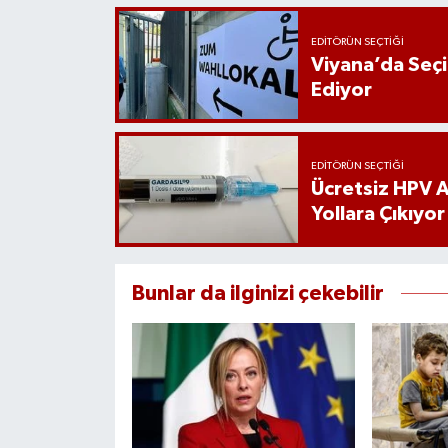
EDITÖRÜN SEÇTIĞI
Viyana’da Seç
Ediyor
EDITÖRÜN SEÇTIĞI
Ücretsiz HPV Aş
Yollara Çıkıyor
Bunlar da ilginizi çekebilir