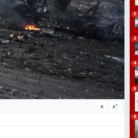
2
3
4
5
-
+
A
A
6