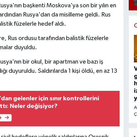
usya'nın başkenti Moskova'ya son bir yılın en
 ardından Rusya'dan da misilleme geldi. Rus
istik füzelerle hedef aldı.
re, Rus ordusu tarafından balistik füzelerle
amalar duyuldu.
usya'nın bir okul, bir apartman ve bazı iş
V
ğı duyuruldu. Saldırılarda 1 kişi öldü, en az 13
h
i
y
dan gelenler için sınır kontrollerini
tı: Neler değişiyor?
A
Ç
e
1
g
k