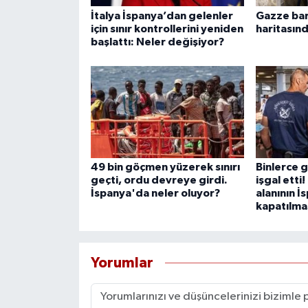
İtalya İspanya’dan gelenler
Gazze bar
için sınır kontrollerini yeniden
haritasınd
başlattı: Neler değişiyor?
49 bin göçmen yüzerek sınırı
Binlerce 
geçti, ordu devreye girdi.
işgal etti
İspanya'da neler oluyor?
alanının İ
kapatılmas
Yorumlar