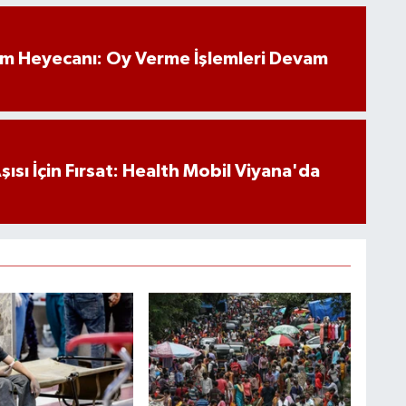
im Heyecanı: Oy Verme İşlemleri Devam
ısı İçin Fırsat: Health Mobil Viyana'da