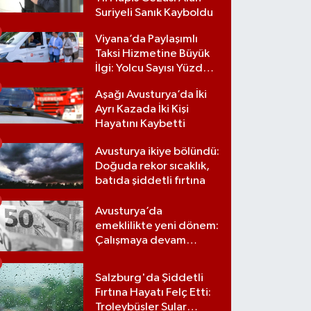
Suriyeli Sanık Kayboldu
Viyana’da Paylaşımlı
Taksi Hizmetine Büyük
İlgi: Yolcu Sayısı Yüzde
70 Arttı
Aşağı Avusturya’da İki
Ayrı Kazada İki Kişi
Hayatını Kaybetti
Avusturya ikiye bölündü:
Doğuda rekor sıcaklık,
batıda şiddetli fırtına
Avusturya’da
emeklilikte yeni dönem:
Çalışmaya devam
edene 15 bin euroluk
vergi avantajı
Salzburg'da Şiddetli
Fırtına Hayatı Felç Etti:
Troleybüsler Sular