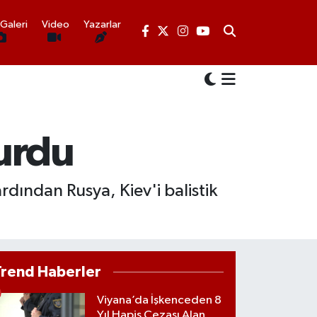
Galeri
Video
Yazarlar
vurdu
rdından Rusya, Kiev'i balistik
Trend Haberler
Viyana’da İşkenceden 8
Yıl Hapis Cezası Alan