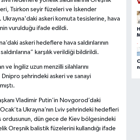
ivil hedeflere yönelik saldırılarına Oreşnik
t
leri, Tsirkon seyir füzeleri ve İskender
B
. Ukrayna'daki askeri komuta tesislerine, hava
g
g
nin vurulduğu ifade edildi.
H
8
t
a’daki askeri hedeflere hava saldırılarının
b
s
dırılarına” karşılık verildiği bildirildi.
i
b
n
O
e İngiliz uzun menzilli silahlarını
g
n
(
 Dnipro şehrindeki askeri ve sanayi
E
mıştı.
D
M
P
aşkanı Vladimir Putin’in Novgorod’daki
a
 Ocak’ta Ukrayna’nın Lviv şehrindeki hedefleri
Rus ordusunun, dün gece de Kiev bölgesindeki
ik Oreşnik balistik füzelerini kullandığı ifade