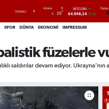
64.998,24
0.35
Foto 
DOLAR
°
25
47,7436
0.18
EURO
55,2510
0.32
SPOR
DÜNYA
EKONOMİ
IMPRESSUM
STERLİN
64,4811
0.38
GRAM ALTIN
6660.55
0.03
balistik füzelerle 
BİST100
13.779
-14
ıklı saldırılar devam ediyor. Ukrayna'nın a
1