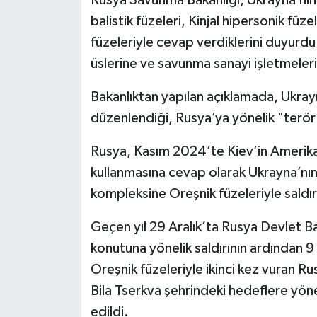
Rusya Savunma Bakanlığı, Ukrayna’nın s
balistik füzeleri, Kinjal hipersonik füze
füzeleriyle cevap verdiklerini duyurdu
üslerine ve savunma sanayi işletmeleri
Bakanlıktan yapılan açıklamada, Ukrayn
düzenlendiği, Rusya’ya yönelik "terör sal
Rusya, Kasım 2024’te Kiev’in Amerikan v
kullanmasına cevap olarak Ukrayna’nın
kompleksine Oreşnik füzeleriyle saldır
Geçen yıl 29 Aralık’ta Rusya Devlet B
konutuna yönelik saldırının ardından 9
Oreşnik füzeleriyle ikinci kez vuran 
Bila Tserkva şehrindeki hedeflere yönel
edildi.