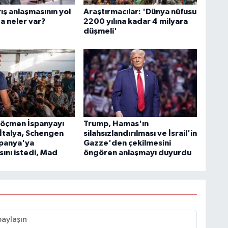
ış anlaşmasının yol
Araştırmacılar: 'Dünya nüfusu
a neler var?
2200 yılına kadar 4 milyara
düşmeli'
göçmen İspanyayı
Trump, Hamas'ın
! İtalya, Schengen
silahsızlandırılması ve İsrail'in
spanya'ya
Gazze'den çekilmesini
ını istedi, Mad
öngören anlaşmayı duyurdu