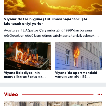
Viyana'da tarihi güneş tutulması heyecanı: İşte
izlenecek en iyi yerler
Avusturya, 12 Ağustos Çarşamba günü 1999'dan bu yana
görülecek en güçlü kısmi güneş tutulmasına tanıklık edecek.
Başkent Viyana'da gökyüzü meraklıları, güneşin yaklaşık yüzde
85 ila 89'unun Ay tarafından örtüleceği bu nadir doğa olayını
izlemek için çeşitli noktalarda bir araya gelecek.
Viyana Belediyesi'nin
Viyana'da apartmandaki
mangal kararı tartışma
yangın can aldı: 55
yarattı
yaşındaki adam ölü
bulundu
Video