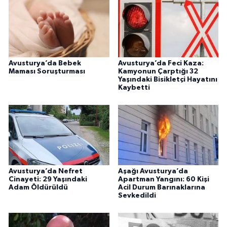
Avusturya’da Bebek
Avusturya’da Feci Kaza:
Maması Soruşturması
Kamyonun Çarptığı 32
Yaşındaki Bisikletçi Hayatını
Kaybetti
Avusturya’da Nefret
Aşağı Avusturya’da
Cinayeti: 29 Yaşındaki
Apartman Yangını: 60 Kişi
Adam Öldürüldü
Acil Durum Barınaklarına
Sevkedildi