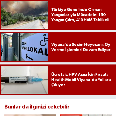
Türkiye Genelinde Orman
Yangınlarıyla Mücadele: 150
Yangın Çıktı, 4'ü Hâlâ Tehlikeli
Viyana’da Seçim Heyecanı: Oy
Verme İşlemleri Devam Ediyor
Ücretsiz HPV Aşısı İçin Fırsat:
Health Mobil Viyana'da Yollara
Çıkıyor
Bunlar da ilginizi çekebilir