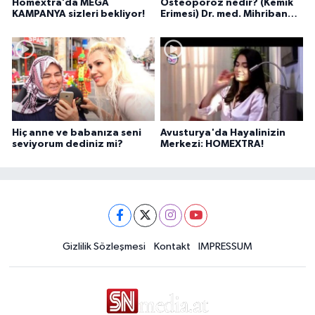
Homextra’da MEGA
Osteoporoz nedir? (Kemik
KAMPANYA sizleri bekliyor!
Erimesi) Dr. med. Mihriban
Pelit anlatıyor...
Hiç anne ve babanıza seni
Avusturya'da Hayalinizin
seviyorum dediniz mi?
Merkezi: HOMEXTRA!
Gizlilik Sözleşmesi
Kontakt
IMPRESSUM