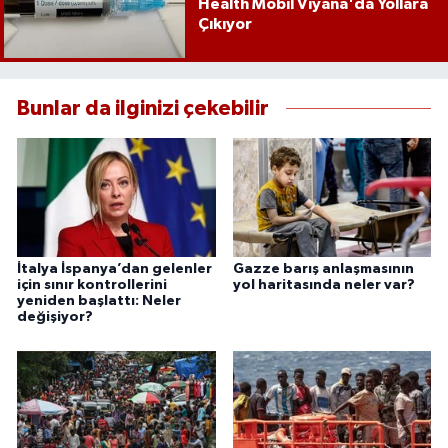
Health Mobil Viyana'da Yollara
Çıkıyor
Bunlar da ilginizi çekebilir
İtalya İspanya’dan gelenler
Gazze barış anlaşmasının
için sınır kontrollerini
yol haritasında neler var?
yeniden başlattı: Neler
değişiyor?