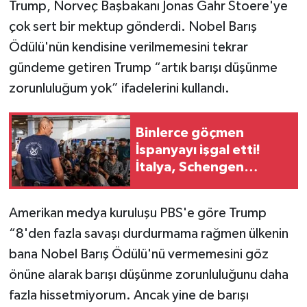
Trump, Norveç Başbakanı Jonas Gahr Stoere'ye
çok sert bir mektup gönderdi. Nobel Barış
Ödülü'nün kendisine verilmemesini tekrar
gündeme getiren Trump “artık barışı düşünme
zorunluluğum yok” ifadelerini kullandı.
Binlerce göçmen
İspanyayı işgal etti!
İtalya, Schengen
alanının İspanya'ya
kapatılmasını istedi,
Amerikan medya kuruluşu PBS'e göre Trump
Mad
“8'den fazla savaşı durdurmama rağmen ülkenin
bana Nobel Barış Ödülü'nü vermemesini göz
önüne alarak barışı düşünme zorunluluğunu daha
fazla hissetmiyorum. Ancak yine de barışı