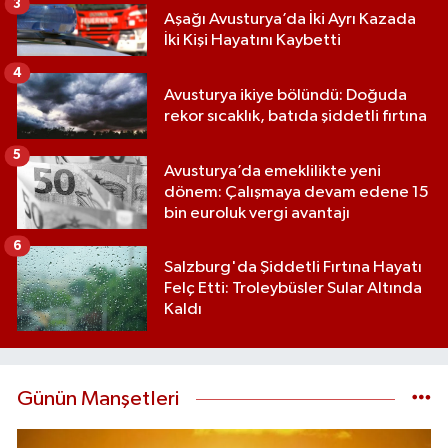
3
Aşağı Avusturya’da İki Ayrı Kazada
İki Kişi Hayatını Kaybetti
4
Avusturya ikiye bölündü: Doğuda
rekor sıcaklık, batıda şiddetli fırtına
5
Avusturya’da emeklilikte yeni
dönem: Çalışmaya devam edene 15
bin euroluk vergi avantajı
6
Salzburg'da Şiddetli Fırtına Hayatı
Felç Etti: Troleybüsler Sular Altında
Kaldı
Günün Manşetleri