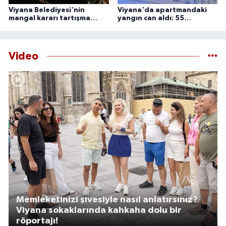
Viyana Belediyesi'nin
Viyana'da apartmandaki
mangal kararı tartışma
yangın can aldı: 55
yarattı
yaşındaki adam ölü
bulundu
Video
Memleketinizi şivesiyle nasıl anlatırsınız?
Viyana sokaklarında kahkaha dolu bir
röportajı!