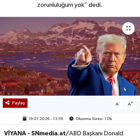
zorunluluğum yok” dedi.
Paylaş
-
+
A
A
19.01.2026 - 13:59
Okunma Süresi: 1 Dk
VİYANA - SNmedia.at/
ABD Başkanı Donald