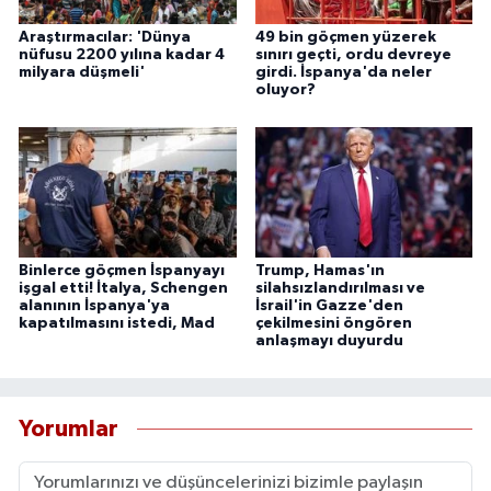
Araştırmacılar: 'Dünya
49 bin göçmen yüzerek
nüfusu 2200 yılına kadar 4
sınırı geçti, ordu devreye
milyara düşmeli'
girdi. İspanya'da neler
oluyor?
Binlerce göçmen İspanyayı
Trump, Hamas'ın
işgal etti! İtalya, Schengen
silahsızlandırılması ve
alanının İspanya'ya
İsrail'in Gazze'den
kapatılmasını istedi, Mad
çekilmesini öngören
anlaşmayı duyurdu
Yorumlar