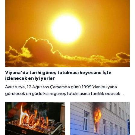
Viyana'da tarihi güneş tutulması heyecanı: İşte
izlenecek en iyi yerler
Avusturya, 12 Ağustos Çarşamba günü 1999'dan bu yana
görülecek en güçlü kısmi güneş tutulmasına tanıklık edecek.
Başkent Viyana'da gökyüzü meraklıları, güneşin yaklaşık yüzde
85 ila 89'unun Ay tarafından örtüleceği bu nadir doğa olayını
izlemek için çeşitli noktalarda bir araya gelecek.