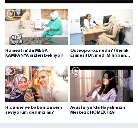
Homextra’da MEGA
Osteoporoz nedir? (Kemik
KAMPANYA sizleri bekliyor!
Erimesi) Dr. med. Mihriban
Pelit anlatıyor...
Hiç anne ve babanıza seni
Avusturya'da Hayalinizin
seviyorum dediniz mi?
Merkezi: HOMEXTRA!