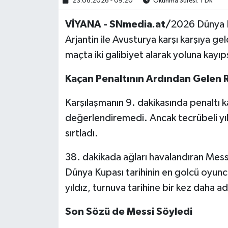
23.06.2026 - 09:20
Okunma Süresi: 1 Dk
VİYANA - SNmedia.at/
2026 Dünya Ku
Arjantin ile Avusturya karşı karşıya ge
maçta iki galibiyet alarak yoluna kayı
Kaçan Penaltının Ardından Gelen 
Karşılaşmanın 9. dakikasında penaltı k
değerlendiremedi. Ancak tecrübeli yıl
sırtladı.
38. dakikada ağları havalandıran Messi
Dünya Kupası tarihinin en golcü oyuncu
yıldız, turnuva tarihine bir kez daha ad
Son Sözü de Messi Söyledi