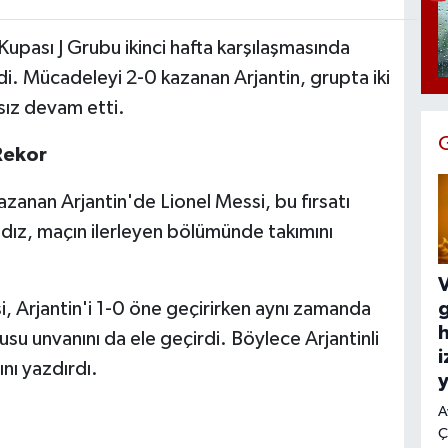
pası J Grubu ikinci hafta karşılaşmasında
ldi. Mücadeleyi 2-0 kazanan Arjantin, grupta iki
psız devam etti.
Rekor
azanan Arjantin'de Lionel Messi, bu fırsatı
dız, maçın ilerleyen bölümünde takımını
V
, Arjantin'i 1-0 öne geçirirken aynı zamanda
h
su unvanını da ele geçirdi. Böylece Arjantinli
i
ını yazdırdı.
y
A
Ç