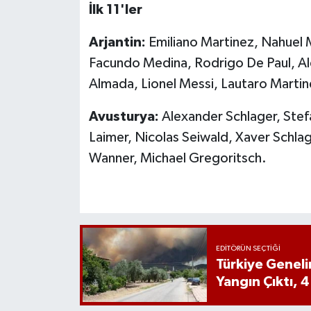
İlk 11'ler
Arjantin:
Emiliano Martinez, Nahuel M
Facundo Medina, Rodrigo De Paul, Ale
Almada, Lionel Messi, Lautaro Martin
Avusturya:
Alexander Schlager, Stef
Laimer, Nicolas Seiwald, Xaver Schla
Wanner, Michael Gregoritsch.
EDITÖRÜN SEÇTIĞI
Türkiye Genel
Yangın Çıktı, 4