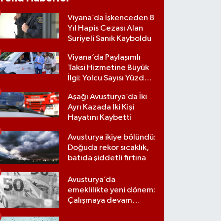
Viyana’da İşkenceden 8
Yıl Hapis Cezası Alan
Suriyeli Sanık Kayboldu
Viyana’da Paylaşımlı
Taksi Hizmetine Büyük
İlgi: Yolcu Sayısı Yüzde
70 Arttı
Aşağı Avusturya’da İki
Ayrı Kazada İki Kişi
Hayatını Kaybetti
Avusturya ikiye bölündü:
Doğuda rekor sıcaklık,
batıda şiddetli fırtına
Avusturya’da
emeklilikte yeni dönem:
Çalışmaya devam
edene 15 bin euroluk