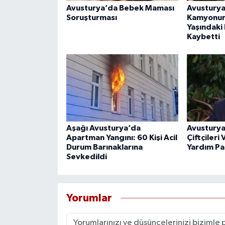
Avusturya’da Bebek Maması
Avusturya
Soruşturması
Kamyonun 
Yaşındaki 
Kaybetti
Aşağı Avusturya’da
Avusturya
Apartman Yangını: 60 Kişi Acil
Çiftçiler
Durum Barınaklarına
Yardım Pa
Sevkedildi
Yorumlar