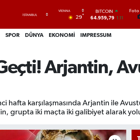
BITCOIN
64.959,79
1.11
Foto 
DOLAR
°
29
47,7436
0.18
EURO
55,2510
0.32
SPOR
DÜNYA
EKONOMİ
IMPRESSUM
STERLİN
64,4811
0.38
GRAM ALTIN
6660.55
0.03
Geçti! Arjantin, Av
BİST100
13.779
-14
i hafta karşılaşmasında Arjantin ile Avustu
, grupta iki maçta iki galibiyet alarak yol