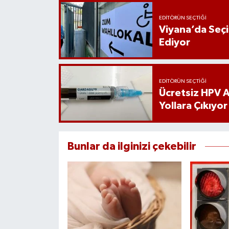
EDITÖRÜN SEÇTIĞI
Viyana’da Seç
Ediyor
EDITÖRÜN SEÇTIĞI
Ücretsiz HPV Aş
Yollara Çıkıyor
Bunlar da ilginizi çekebilir