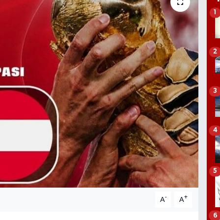
1
2
3
4
5
-
+
A
A
6