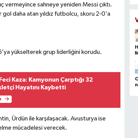
1
uç vermeyince sahneye yeniden Messi çıktı.
g
 gol daha atan yıldız futbolcu, skoru 2-0'a
k
t
B
g
g
H
8
'ya yükselterek grup liderliğini korudu.
t
b
s
i
b
n
O
Feci Kaza: Kamyonun Çarptığı 32
g
n
kletçi Hayatını Kaybetti
(
E
e
D
M
P
tin, Ürdün ile karşılaşacak. Avusturya ise
a
selme mücadelesi verecek.