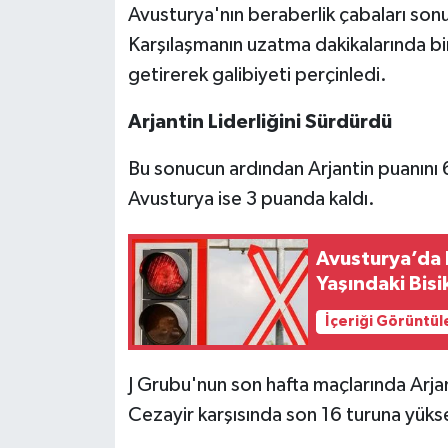
Avusturya'nın beraberlik çabaları son
Karşılaşmanın uzatma dakikalarında bir
getirerek galibiyeti perçinledi.
Arjantin Liderliğini Sürdürdü
Bu sonucun ardından Arjantin puanını 6
Avusturya ise 3 puanda kaldı.
Avusturya’da 
Yaşındaki Bisi
İçeriği Görüntül
J Grubu'nun son hafta maçlarında Arjan
Cezayir karşısında son 16 turuna yük