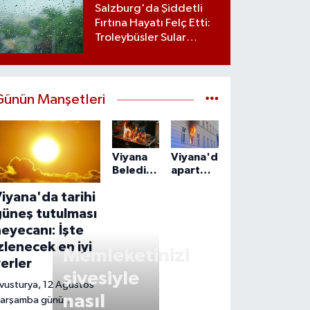
vergi avantajı
Salzburg'da Şiddetli
Fırtına Hayatı Felç Etti:
Troleybüsler Sular
Altında Kaldı
Günün Manşetleri
Viyana
Viyana'da
Belediyesi'nin
apartmandaki
mangal
yangın
iyana'da tarihi
kararı
can aldı:
tartışma
55
güneş tutulması
yarattı
yaşındaki
eyecanı: İşte
adam
zlenecek en iyi
ölü
Memleketinizi
erler
bulundu
şivesiyle
vusturya, 12 Ağustos
nasıl
arşamba günü