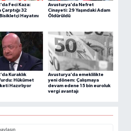
’da Feci Kaza:
Avusturya’da Nefret
Çarptığı 32
Cinayeti: 29 Yaşındaki Adam
Bisikletçi Hayatını
Öldürüldü
’da Kuraklık
Avusturya’da emeklilikte
i Vurdu: Hükümet
yeni dönem: Çalışmaya
keti Hazırlıyor
devam edene 15 bin euroluk
vergi avantajı