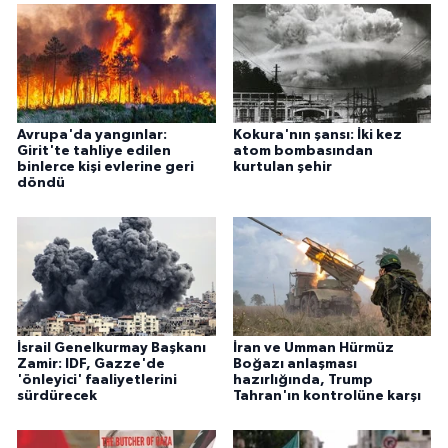
Avrupa'da yangınlar:
Kokura'nın şansı: İki kez
Girit'te tahliye edilen
atom bombasından
binlerce kişi evlerine geri
kurtulan şehir
döndü
İsrail Genelkurmay Başkanı
İran ve Umman Hürmüz
Zamir: IDF, Gazze'de
Boğazı anlaşması
'önleyici' faaliyetlerini
hazırlığında, Trump
sürdürecek
Tahran'ın kontrolüne karşı