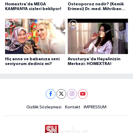
Homextra’da MEGA
Osteoporoz nedir? (Kemik
KAMPANYA sizleri bekliyor!
Erimesi) Dr. med. Mihriban
Pelit anlatıyor...
Hiç anne ve babanıza seni
Avusturya'da Hayalinizin
seviyorum dediniz mi?
Merkezi: HOMEXTRA!
Gizlilik Sözleşmesi
Kontakt
IMPRESSUM