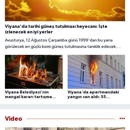
Viyana'da tarihi güneş tutulması heyecanı: İşte
izlenecek en iyi yerler
Avusturya, 12 Ağustos Çarşamba günü 1999'dan bu yana
görülecek en güçlü kısmi güneş tutulmasına tanıklık edecek.
Başkent Viyana'da gökyüzü meraklıları, güneşin yaklaşık yüzde
85 ila 89'unun Ay tarafından örtüleceği bu nadir doğa olayını
izlemek için çeşitli noktalarda bir araya gelecek.
Viyana Belediyesi'nin
Viyana'da apartmandaki
mangal kararı tartışma
yangın can aldı: 55
yarattı
yaşındaki adam ölü
bulundu
Video