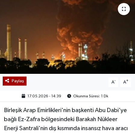
Paylaş
-
+
A
A
17.05.2026 - 14:39
Okunma Süresi: 1 Dk
Birleşik Arap Emirlikleri'nin başkenti Abu Dabi'ye
bağlı Ez-Zafra bölgesindeki Barakah Nükleer
Enerji Santrali'nin dış kısmında insansız hava aracı