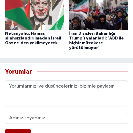
Netanyahu: Hamas
İran Dışişleri Bakanlığı
silahsızlandırılmadan İsrail
Trump’ı yalanladı: 'ABD ile
Gazze'den çekilmeyecek
hiçbir müzakere
yürütülmüyor'
Yorumlar