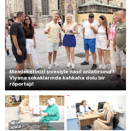
Memleketinizi şivesiyle nasıl anlatırsınız?
Viyana sokaklarında kahkaha dolu bir
röportajı!