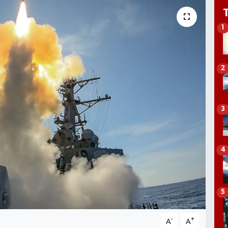
1
2
3
4
5
-
+
A
A