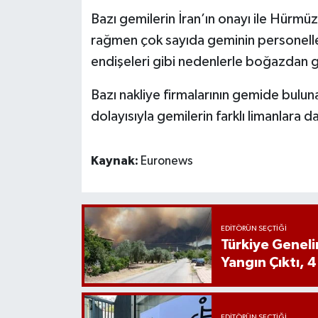
Bazı gemilerin İran’ın onayı ile Hürm
rağmen çok sayıda geminin personelleri
endişeleri gibi nedenlerle boğazdan g
Bazı nakliye firmalarının gemide buluna
dolayısıyla gemilerin farklı limanlara 
Kaynak:
Euronews
EDITÖRÜN SEÇTIĞI
Türkiye Genel
Yangın Çıktı, 4
EDITÖRÜN SEÇTIĞI