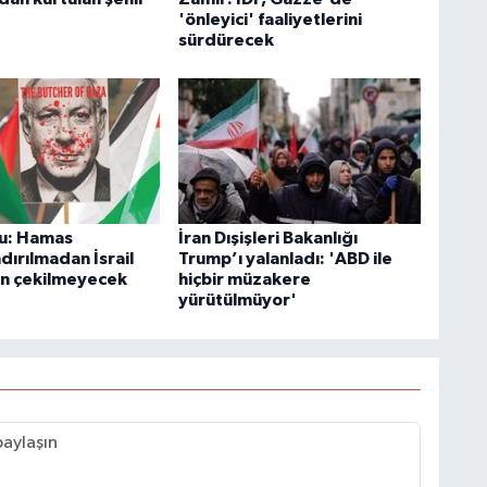
'önleyici' faaliyetlerini
sürdürecek
u: Hamas
İran Dışişleri Bakanlığı
ndırılmadan İsrail
Trump’ı yalanladı: 'ABD ile
n çekilmeyecek
hiçbir müzakere
yürütülmüyor'