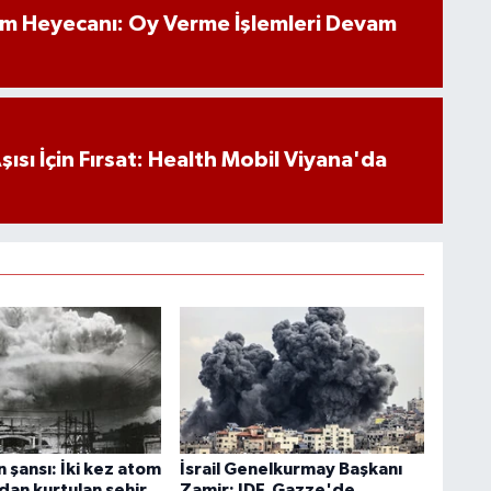
im Heyecanı: Oy Verme İşlemleri Devam
ısı İçin Fırsat: Health Mobil Viyana'da
 şansı: İki kez atom
İsrail Genelkurmay Başkanı
an kurtulan şehir
Zamir: IDF, Gazze'de