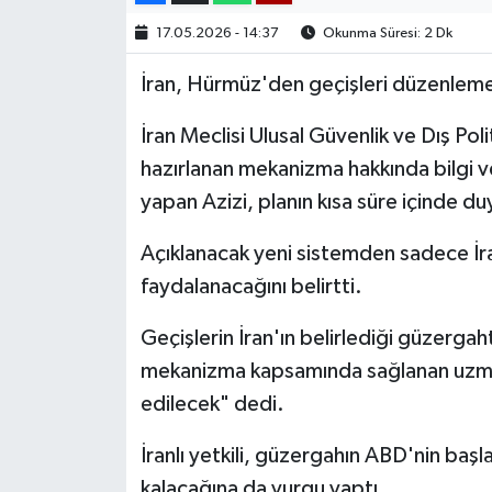
17.05.2026 - 14:37
Okunma Süresi: 2 Dk
İran, Hürmüz'den geçişleri düzenleme 
İran Meclisi Ulusal Güvenlik ve Dış Po
hazırlanan mekanizma hakkında bilgi 
yapan Azizi, planın kısa süre içinde du
Açıklanacak yeni sistemden sadece İran'
faydalanacağını belirtti.
Geçişlerin İran'ın belirlediği güzergah
mekanizma kapsamında sağlanan uzmanlı
edilecek" dedi.
İranlı yetkili, güzergahın ABD'nin başl
kalacağına da vurgu yaptı.