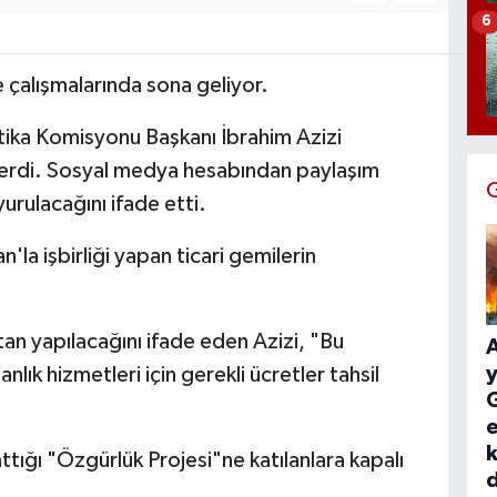
6
çalışmalarında sona geliyor.
litika Komisyonu Başkanı İbrahim Azizi
verdi. Sosyal medya hesabından paylaşım
yurulacağını ifade etti.
la işbirliği yapan ticari gemilerin
tan yapılacağını ifade eden Azizi, "Bu
y
k hizmetleri için gerekli ücretler tahsil
G
e
k
attığı "Özgürlük Projesi"ne katılanlara kapalı