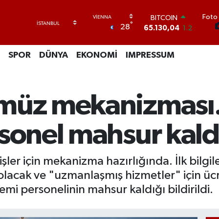
Foto 
DOLAR
°
28
47,7106
0.17
EURO
55,1652
0.27
SPOR
DÜNYA
EKONOMİ
IMPRESSUM
STERLİN
64,4046
0.35
GRAM ALTIN
6648.99
2.59
müz mekanizması. 
BİST100
13.773
-19
BITCOIN
rsonel mahsur kald
65.130,04
1.2
er için mekanizma hazırlığında. İlk bilgi
ık olacak ve "uzmanlaşmış hizmetler" için üc
gemi personelinin mahsur kaldığı bildirildi.