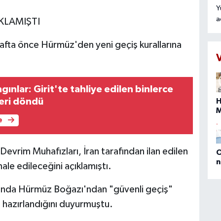
Y
a
KLAMIŞTI
r
o
hafta önce Hürmüz'den yeni geçiş kurallarına
t
k
n
t
ınlar: Girit'te tahliye edilen binlerce
geri döndü
H
e
s
b
Devrim Muhafızları, İran tarafından ilan edilen
O
n
le edileceğini açıklamıştı.
(
E
rasında Hürmüz Boğazı'ndan "güvenli geçiş"
D
M
ı hazırlandığını duyurmuştu.
P
a