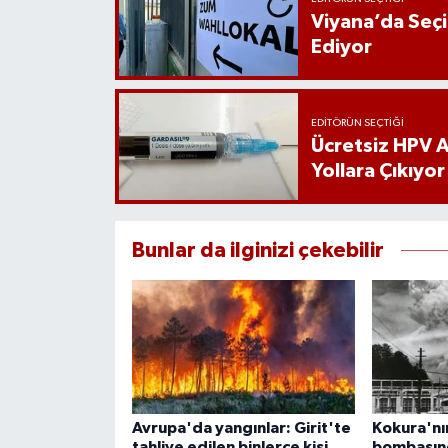
Viyana’da Seç
Ediyor
EDITÖRÜN SEÇTIĞI
Ücretsiz HPV Aş
Yollara Çıkıyor
Bunlar da ilginizi çekebilir
Avrupa'da yangınlar: Girit'te
Kokura'nın
tahliye edilen binlerce kişi
bombasınd