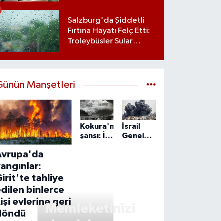
Salzburg'da Şiddetli
Fırtına Hayatı Felç Etti:
Troleybüsler Sular
Altında Kaldı
Günün Manşetleri
Kokura'nın
İsrail
şansı: İki
Genelkurmay
kez
Başkanı
Avrupa'da
atom
Zamir:
bombasından
IDF,
angınlar:
kurtulan
Gazze'de
irit'te tahliye
şehir
'önleyici'
dilen binlerce
faaliyetlerini
işi evlerine geri
sürdürecek
Memleketinizi
döndü