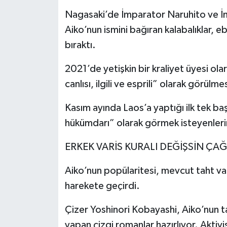
Nagasaki’de İmparator Naruhito ve İm
Aiko’nun ismini bağıran kalabalıklar, e
bıraktı.
2021’de yetişkin bir kraliyet üyesi ol
canlısı, ilgili ve esprili” olarak görülme
Kasım ayında Laos’a yaptığı ilk tek baş
hükümdarı” olarak görmek isteyenlerin 
ERKEK VARİS KURALI DEĞİŞSİN ÇAĞ
Aiko’nun popülaritesi, mevcut taht var
harekete geçirdi.
Çizer Yoshinori Kobayashi, Aiko’nun tah
yapan çizgi romanlar hazırlıyor. Aktivi