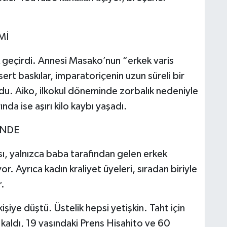
Mİ
 geçirdi. Annesi Masako’nun “erkek varis
t baskılar, imparatoriçenin uzun süreli bir
u. Aiko, ilkokul döneminde zorbalık nedeniyle
ında ise aşırı kilo kaybı yaşadı.
İNDE
sı, yalnızca baba tarafından gelen erkek
or. Ayrıca kadın kraliyet üyeleri, sıradan biriyle
r.
kişiye düştü. Üstelik hepsi yetişkin. Taht için
s kaldı, 19 yaşındaki Prens Hisahito ve 60