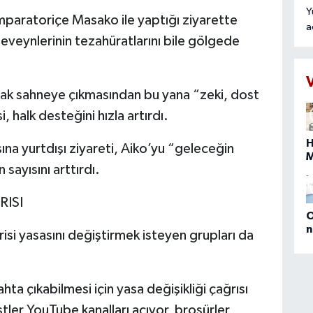
Y
paratoriçe Masako ile yaptığı ziyarette
a
beveynlerinin tezahüratlarını bile gölgede
r
o
t
k
arak sahneye çıkmasından bu yana “zeki, dost
n
si, halk desteğini hızla artırdı.
t
H
ına yurtdışı ziyareti, Aiko’yu “geleceğin
sayısını arttırdı.
s
b
RISI
O
n
isi yasasını değiştirmek isteyen grupları da
(
E
D
M
ta çıkabilmesi için yasa değişikliği çağrısı
P
a
stler YouTube kanalları açıyor, broşürler