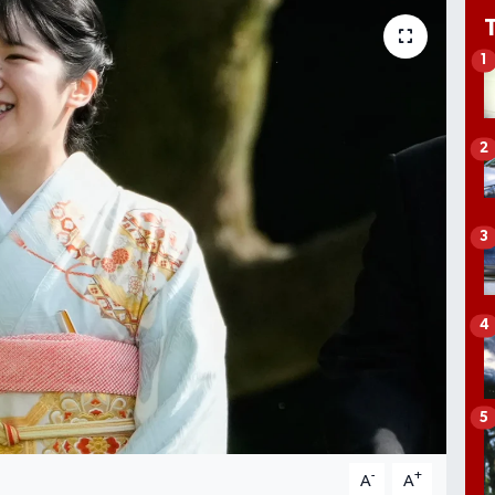
1
2
3
4
5
-
+
A
A