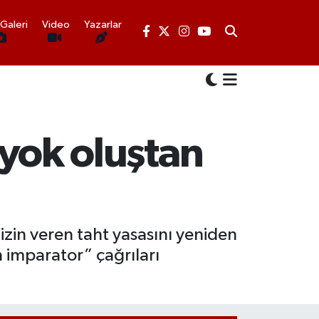
Galeri
Video
Yazarlar
i yok oluştan
izin veren taht yasasını yeniden
ın imparator” çağrıları