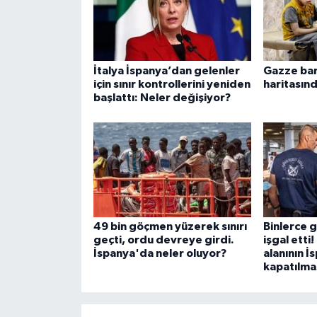
İtalya İspanya’dan gelenler
Gazze bar
için sınır kontrollerini yeniden
haritasınd
başlattı: Neler değişiyor?
49 bin göçmen yüzerek sınırı
Binlerce 
geçti, ordu devreye girdi.
işgal etti
İspanya'da neler oluyor?
alanının İ
kapatılmas