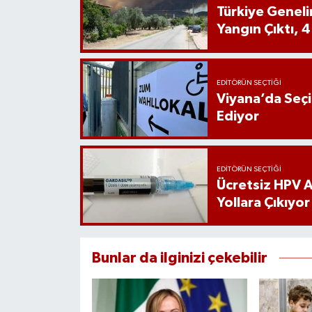
Türkiye Genel
Yangın Çıktı, 4
EDITÖRÜN SEÇTIĞI
Viyana’da Seç
Ediyor
EDITÖRÜN SEÇTIĞI
Ücretsiz HPV Aş
Yollara Çıkıyor
Bunlar da ilginizi çekebilir