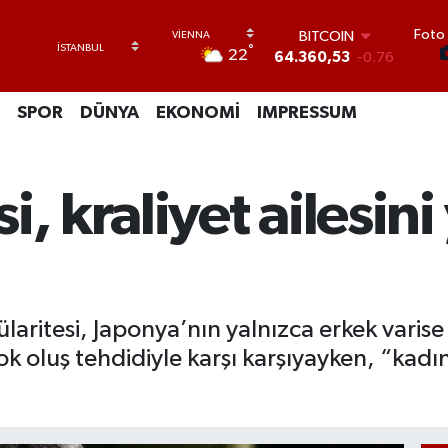
Foto 
DOLAR
°
22
47,7069
0.17
EURO
55,0265
0.01
SPOR
DÜNYA
EKONOMİ
IMPRESSUM
STERLİN
64,1897
0.02
GRAM ALTIN
6574.81
1.44
, kraliyet ailesin
BİST100
13.887
64
BITCOIN
64.360,53
-0.76
aritesi, Japonya’nın yalnızca erkek varise 
 yok oluş tehdidiyle karşı karşıyayken, “kad