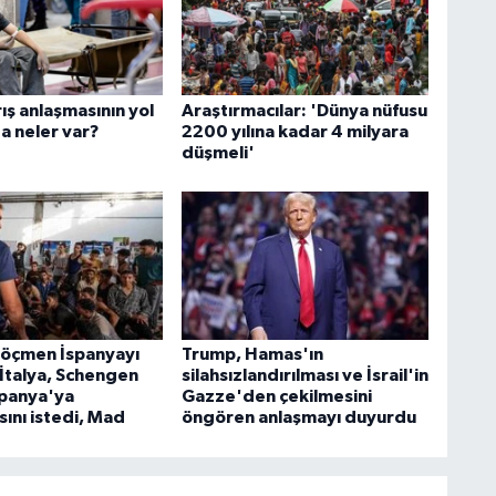
ış anlaşmasının yol
Araştırmacılar: 'Dünya nüfusu
a neler var?
2200 yılına kadar 4 milyara
düşmeli'
göçmen İspanyayı
Trump, Hamas'ın
! İtalya, Schengen
silahsızlandırılması ve İsrail'in
spanya'ya
Gazze'den çekilmesini
ını istedi, Mad
öngören anlaşmayı duyurdu