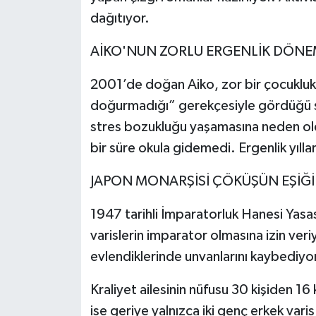
dağıtıyor.
AİKO'NUN ZORLU ERGENLİK DÖNE
2001’de doğan Aiko, zor bir çocukluk
doğurmadığı” gerekçesiyle gördüğü ser
stres bozukluğu yaşamasına neden old
bir süre okula gidemedi. Ergenlik yıllar
JAPON MONARŞİSİ ÇÖKÜŞÜN EŞİĞ
1947 tarihli İmparatorluk Hanesi Yasa
varislerin imparator olmasına izin veriy
evlendiklerinde unvanlarını kaybediyo
Kraliyet ailesinin nüfusu 30 kişiden 16 
ise geriye yalnızca iki genç erkek vari