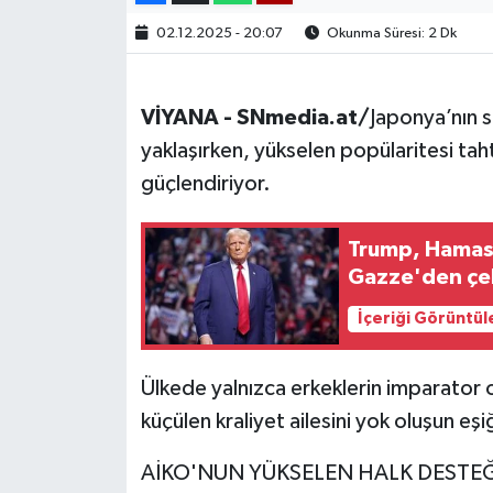
02.12.2025 - 20:07
Okunma Süresi: 2 Dk
VİYANA - SNmedia.at/
Japonya’nın s
yaklaşırken, yükselen popülaritesi taht
güçlendiriyor.
Trump, Hamas'ı
Gazze'den çe
İçeriği Görüntül
Ülkede yalnızca erkeklerin imparator 
küçülen kraliyet ailesini yok oluşun eşi
AİKO'NUN YÜKSELEN HALK DESTEĞ