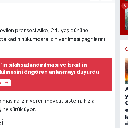
6
evilen prensesi Aiko, 24. yaş gününe
ta kadın hükümdara izin verilmesi çağrılarını
n silahsızlandırılması ve İsrail'in
kilmesini öngören anlaşmayı duyurdu
e
y
olmasına izin veren mevcut sistem, hızla
G
ğine sürüklüyor.
e
k
İ