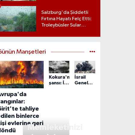
Salzburg'da Şiddetli
Fırtına Hayatı Felç Etti:
Troleybüsler Sular
Altında Kaldı
Günün Manşetleri
Kokura'nın
İsrail
şansı: İki
Genelkurmay
kez
Başkanı
Avrupa'da
atom
Zamir:
bombasından
IDF,
angınlar:
kurtulan
Gazze'de
irit'te tahliye
şehir
'önleyici'
dilen binlerce
faaliyetlerini
işi evlerine geri
sürdürecek
Memleketinizi
döndü