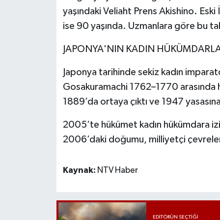
yaşındaki Veliaht Prens Akishino. Eski
ise 90 yaşında. Uzmanlara göre bu tab
JAPONYA'NIN KADIN HÜKÜMDARLA
Japonya tarihinde sekiz kadın impara
Gosakuramachi 1762–1770 arasında hü
1889’da ortaya çıktı ve 1947 yasasına
2005’te hükümet kadın hükümdara izin
2006’daki doğumu, milliyetçi çevreleri
Kaynak:
NTV Haber
EDITÖRÜN SEÇTIĞI